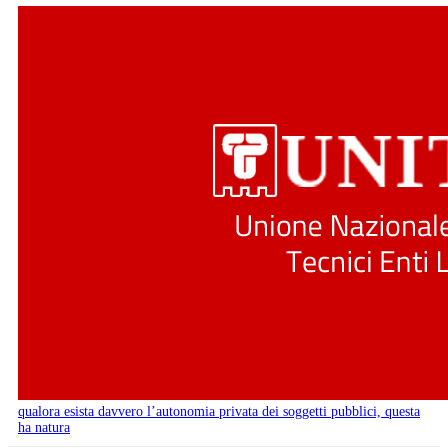
qualora esista davvero l’autonomia privata dei soggetti pubblici, questa
ha natura