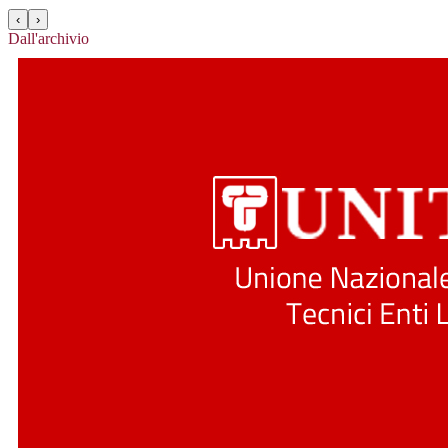
‹
›
Dall'archivio