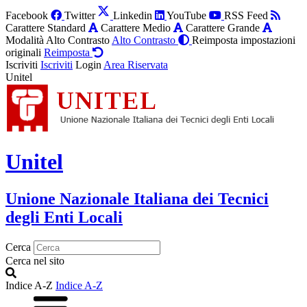
Facebook
Twitter
Linkedin
YouTube
RSS Feed
Carattere Standard
Carattere Medio
Carattere Grande
Modalità Alto Contrasto
Alto Contrasto
Reimposta impostazioni
originali
Reimposta
Iscriviti
Iscriviti
Login
Area Riservata
Unitel
Unitel
Unione Nazionale Italiana dei Tecnici
degli Enti Locali
Cerca
Cerca nel sito
Indice A-Z
Indice A-Z