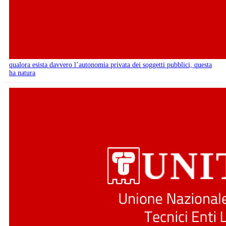
qualora esista davvero l’autonomia privata dei soggetti pubblici, questa
ha natura