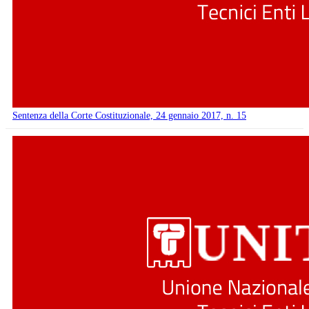
Sentenza della Corte Costituzionale, 24 gennaio 2017, n. 15