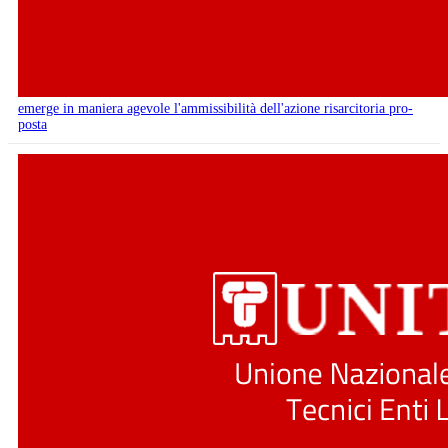
emerge in maniera agevole l'ammissibilità dell'azione risarcitoria pro-
posta