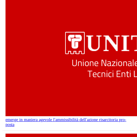
emerge in maniera agevole l'ammissibilità dell'azione risarcitoria pro-
posta