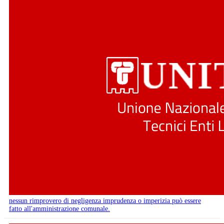
nessun rimprovero di negligenza imprudenza o imperizia può essere
fatto all'amministrazione comunale.