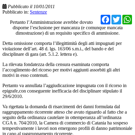
Pubblicato il 10/01/2011
Pubblicato in:
Sentenze
Facebo
Twit
Pertanto l’Amministrazione avrebbe dovuto
disporne l’esclusione per mancanza (e comunque mancata
dimostrazione) di un requisito specifico di ammissione.
Detta omissione comporta l’illegittimità degli atti impugnati per
violazione dell’art. 48 d. lgs. 163/06 s.m.i., del bando e del
disciplinare di gara (art. 5.1.2. lettera e).
La rilevata fondatezza della censura esaminata comporta
l’accoglimento del ricorso per motivi aggiunti assorbiti gli altri
motivi in esso contenuti.
Pertanto va annullata l’aggiudicazione impugnata con il ricorso in
epigrafe,con conseguente inefficacia del disciplinare stipulato il
29/6/2010.
Va rigettata la domanda di risarcimenti dei danni formulata dal
raggruppamento ricorrente atteso che avuto riguardo al fatto che a
seguito della ordinanza cautelare in ottemperanza all’ordinanza
CGA n. 704/2010, la Camera di commercio di Catania ha sospeso
tempestivamente i lavori non emergono profili di danno patrimoniale
in capo al raggruppamento ricorrente.