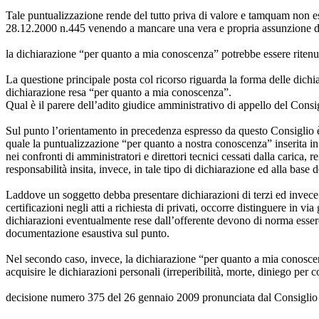
Tale puntualizzazione rende del tutto priva di valore e tamquam non ess
28.12.2000 n.445 venendo a mancare una vera e propria assunzione di r
la dichiarazione “per quanto a mia conoscenza” potrebbe essere ritenuta 
La questione principale posta col ricorso riguarda la forma delle dichiara
dichiarazione resa “per quanto a mia conoscenza”.
Qual è il parere dell’adito giudice amministrativo di appello del Consi
Sul punto l’orientamento in precedenza espresso da questo Consiglio è s
quale la puntualizzazione “per quanto a nostra conoscenza” inserita in 
nei confronti di amministratori e direttori tecnici cessati dalla carica
responsabilità insita, invece, in tale tipo di dichiarazione ed alla bas
Laddove un soggetto debba presentare dichiarazioni di terzi ed invece l
certificazioni negli atti a richiesta di privati, occorre distinguere in 
dichiarazioni eventualmente rese dall’offerente devono di norma essere
documentazione esaustiva sul punto.
Nel secondo caso, invece, la dichiarazione “per quanto a mia conoscenza
acquisire le dichiarazioni personali (irreperibilità, morte, diniego per 
decisione numero 375 del 26 gennaio 2009 pronunciata dal Consiglio 