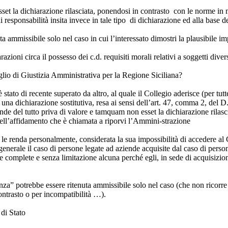
et la dichiarazione rilasciata, ponendosi in contrasto con le norme in ma
esponsabilità insita invece in tale tipo di dichiarazione ed alla base d
ammissibile solo nel caso in cui l’interessato dimostri la plausibile impo
zioni circa il possesso dei c.d. requisiti morali relativi a soggetti divers
glio di Giustizia Amministrativa per la Regione Siciliana?
tato di recente superato da altro, al quale il Collegio aderisce (per tut
una dichiarazione sostitutiva, resa ai sensi dell’art. 47, comma 2, del D
, rende del tutto priva di valore e tamquam non esset la dichiarazione ril
e dell’affidamento che è chiamata a riporvi l’Ammini-strazione
e renda personalmente, considerata la sua impossibilità di accedere al C
via generale il caso di persone legate ad aziende acquisite dal caso di pe
 complete e senza limitazione alcuna perché egli, in sede di acquisizion
” potrebbe essere ritenuta ammissibile solo nel caso (che non ricorre nel
contrasto o per incompatibilità …).
di Stato