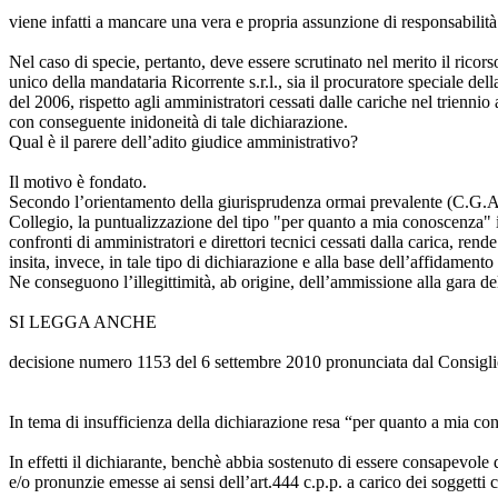
viene infatti a mancare una vera e propria assunzione di responsabilità 
Nel caso di specie, pertanto, deve essere scrutinato nel merito il ricor
unico della mandataria Ricorrente s.r.l., sia il procuratore speciale del
del 2006, rispetto agli amministratori cessati dalle cariche nel trienni
con conseguente inidoneità di tale dichiarazione.
Qual è il parere dell’adito giudice amministrativo?
Il motivo è fondato.
Secondo l’orientamento della giurisprudenza ormai prevalente (C.G.A.,
Collegio, la puntualizzazione del tipo "per quanto a mia conoscenza" ins
confronti di amministratori e direttori tecnici cessati dalla carica, re
insita, invece, in tale tipo di dichiarazione e alla base dell’affidamen
Ne conseguono l’illegittimità, ab origine, dell’ammissione alla gara del
SI LEGGA ANCHE
decisione numero 1153 del 6 settembre 2010 pronunciata dal Consiglio
In tema di insufficienza della dichiarazione resa “per quanto a mia 
In effetti il dichiarante, benchè abbia sostenuto di essere consapevole 
e/o pronunzie emesse ai sensi dell’art.444 c.p.p. a carico dei soggetti 