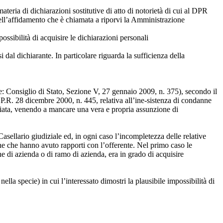
teria di dichiarazioni sostitutive di atto di notorietà di cui al DPR
ell’affidamento che è chiamata a riporvi la Amministrazione
ssibilità di acquisire le dichiarazioni personali
i dal dichiarante. In particolare riguarda la sufficienza della
te: Consiglio di Stato, Sezione V, 27 gennaio 2009, n. 375), secondo il
.P.R. 28 dicembre 2000, n. 445, relativa all’ine-sistenza di condanne
asciata, venendo a mancare una vera e propria assunzione di
asellario giudiziale ed, in ogni caso l’incompletezza delle relative
rsone che hanno avuto rapporti con l’offerente. Nel primo caso le
e di azienda o di ramo di azienda, era in grado di acquisire
la specie) in cui l’interessato dimostri la plausibile impossibilità di