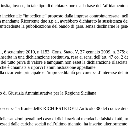
insita, invece, in tale tipo di dichiarazione e alla base dell’affidament
so incidentale “impediente” proposto dalla impresa controinteressata, nel
la mandante Ricorrente due s.p.a., avrebbero dichiarato la sussistenza dei 
o antecedente la pubblicazione del bando di gara, senza declinarne le gen
 6 settembre 2010, n.1153; Cons. Stato, V, 27 gennaio 2009, n. 375; cfr
erita in una dichiarazione sostitutiva, resa ai sensi dell’art. 47 co. 2 d
nde del tutto priva di valore e tamquam non esset la dichiarazione rilasci
to che è chiamata a riporvi l’amministrazione appaltante.
la ricorrente principale e l’improcedibilità per carenza d’interesse del ri
 di Giustizia Amministrativa per la Regione Siciliana
conoscenza” a fronte dellE RICHIESTE DELL’articolo 38 del codice dei c
delle sanzioni penali nel caso di dichiarazioni mendaci e falsità di atti,
cessati dalle cariche sociali nell’ultimo triennio, ha inserito ulteriorme