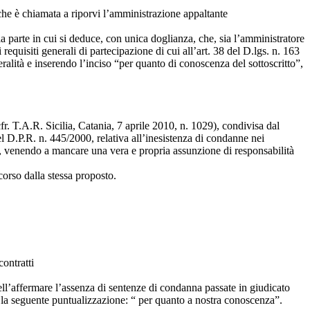
o che è chiamata a riporvi l’amministrazione appaltante
la parte in cui si deduce, con unica doglianza, che, sia l’amministratore
requisiti generali di partecipazione di cui all’art. 38 del D.lgs. n. 163
eralità e inserendo l’inciso “per quanto di conoscenza del sottoscritto”,
. T.A.R. Sicilia, Catania, 7 aprile 2010, n. 1029), condivisa dal
el D.P.R. n. 445/2000, relativa all’inesistenza di condanne nei
ata, venendo a mancare una vera e propria assunzione di responsabilità
corso dalla stessa proposto.
ontratti
 nell’affermare l’assenza di sentenze di condanna passate in giudicato
nte la seguente puntualizzazione: “ per quanto a nostra conoscenza”.