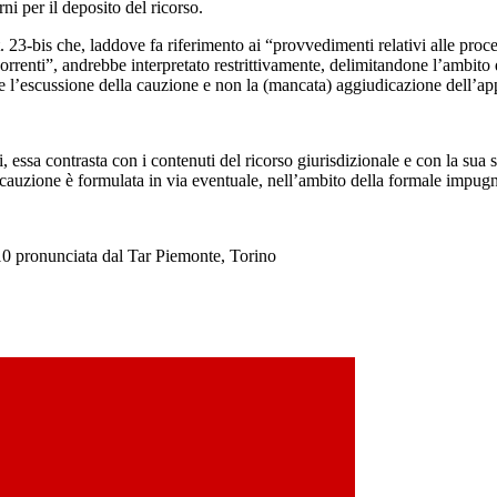
ni per il deposito del ricorso.
. 23-bis che, laddove fa riferimento ai “provvedimenti relativi alle pro
ncorrenti”, andrebbe interpretato restrittivamente, delimitandone l’ambito 
bbe l’escussione della cauzione e non la (mancata) aggiudicazione dell’ap
si, essa contrasta con i contenuti del ricorso giurisdizionale e con la sua
 cauzione è formulata in via eventuale, nell’ambito della formale impugn
0 pronunciata dal Tar Piemonte, Torino