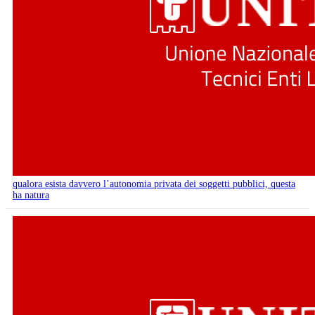
qualora esista davvero l’autonomia privata dei soggetti pubblici, questa
ha natura