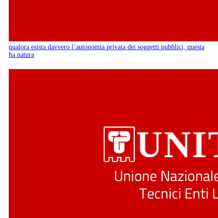
qualora esista davvero l’autonomia privata dei soggetti pubblici, questa
ha natura