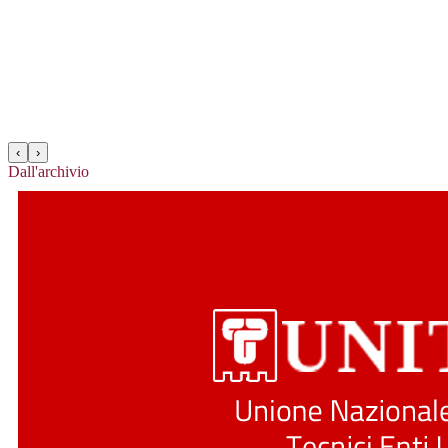
‹
›
Dall'archivio