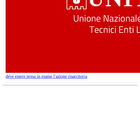
deve essere presa in esame l'azione risarcitoria