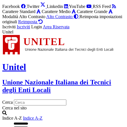
Facebook
Twitter
Linkedin
YouTube
RSS Feed
Carattere Standard
Carattere Medio
Carattere Grande
Modalità Alto Contrasto
Alto Contrasto
Reimposta impostazioni
originali
Reimposta
Iscriviti
Iscriviti
Login
Area Riservata
Unitel
Unitel
Unione Nazionale Italiana dei Tecnici
degli Enti Locali
Cerca
Cerca nel sito
Indice A-Z
Indice A-Z