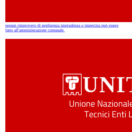
nessun rimprovero di negligenza imprudenza o imperizia può essere
fatto all'amministrazione comunale.