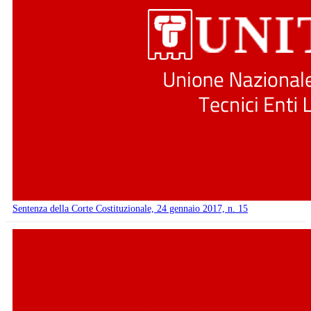
Sentenza della Corte Costituzionale, 24 gennaio 2017, n. 15