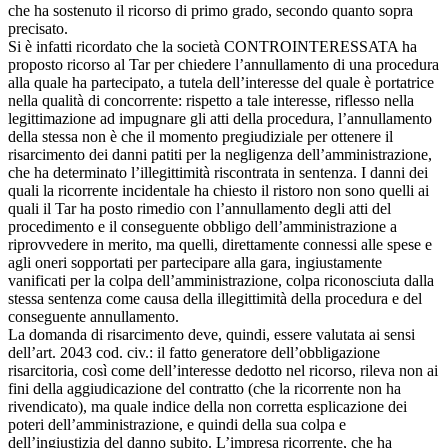
che ha sostenuto il ricorso di primo grado, secondo quanto sopra
precisato.
Si è infatti ricordato che la società CONTROINTERESSATA ha
proposto ricorso al Tar per chiedere l’annullamento di una procedura
alla quale ha partecipato, a tutela dell’interesse del quale è portatrice
nella qualità di concorrente: rispetto a tale interesse, riflesso nella
legittimazione ad impugnare gli atti della procedura, l’annullamento
della stessa non è che il momento pregiudiziale per ottenere il
risarcimento dei danni patiti per la negligenza dell’amministrazione,
che ha determinato l’illegittimità riscontrata in sentenza. I danni dei
quali la ricorrente incidentale ha chiesto il ristoro non sono quelli ai
quali il Tar ha posto rimedio con l’annullamento degli atti del
procedimento e il conseguente obbligo dell’amministrazione a
riprovvedere in merito, ma quelli, direttamente connessi alle spese e
agli oneri sopportati per partecipare alla gara, ingiustamente
vanificati per la colpa dell’amministrazione, colpa riconosciuta dalla
stessa sentenza come causa della illegittimità della procedura e del
conseguente annullamento.
La domanda di risarcimento deve, quindi, essere valutata ai sensi
dell’art. 2043 cod. civ.: il fatto generatore dell’obbligazione
risarcitoria, così come dell’interesse dedotto nel ricorso, rileva non ai
fini della aggiudicazione del contratto (che la ricorrente non ha
rivendicato), ma quale indice della non corretta esplicazione dei
poteri dell’amministrazione, e quindi della sua colpa e
dell’ingiustizia del danno subito. L’impresa ricorrente, che ha