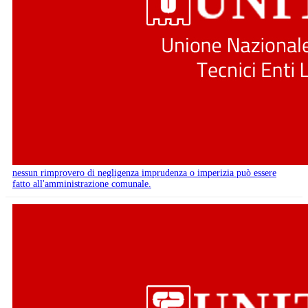
nessun rimprovero di negligenza imprudenza o imperizia può essere
fatto all'amministrazione comunale.