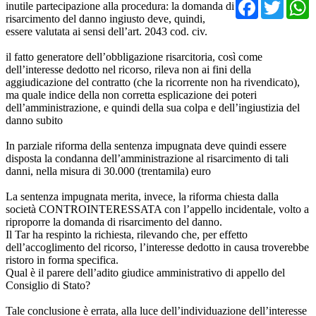
Facebo
Twit
inutile partecipazione alla procedura: la domanda di
risarcimento del danno ingiusto deve, quindi,
essere valutata ai sensi dell’art. 2043 cod. civ.
il fatto generatore dell’obbligazione risarcitoria, così come
dell’interesse dedotto nel ricorso, rileva non ai fini della
aggiudicazione del contratto (che la ricorrente non ha rivendicato),
ma quale indice della non corretta esplicazione dei poteri
dell’amministrazione, e quindi della sua colpa e dell’ingiustizia del
danno subito
In parziale riforma della sentenza impugnata deve quindi essere
disposta la condanna dell’amministrazione al risarcimento di tali
danni, nella misura di 30.000 (trentamila) euro
La sentenza impugnata merita, invece, la riforma chiesta dalla
società CONTROINTERESSATA con l’appello incidentale, volto a
riproporre la domanda di risarcimento del danno.
Il Tar ha respinto la richiesta, rilevando che, per effetto
dell’accoglimento del ricorso, l’interesse dedotto in causa troverebbe
ristoro in forma specifica.
Qual è il parere dell’adito giudice amministrativo di appello del
Consiglio di Stato?
Tale conclusione è errata, alla luce dell’individuazione dell’interesse