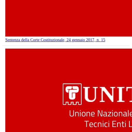
Sentenza della Corte Costituzionale, 24 gennaio 2017, n. 15