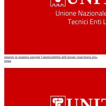
emerge in maniera agevole l'ammissibilità dell'azione risarcitoria pro-
posta