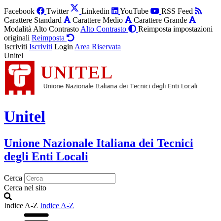
Facebook
Twitter
Linkedin
YouTube
RSS Feed
Carattere Standard
Carattere Medio
Carattere Grande
Modalità Alto Contrasto
Alto Contrasto
Reimposta impostazioni
originali
Reimposta
Iscriviti
Iscriviti
Login
Area Riservata
Unitel
Unitel
Unione Nazionale Italiana dei Tecnici
degli Enti Locali
Cerca
Cerca nel sito
Indice A-Z
Indice A-Z