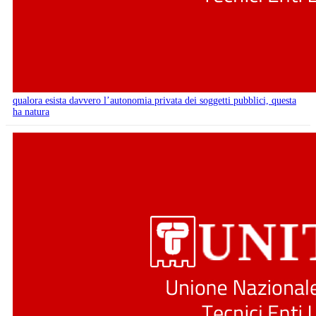
qualora esista davvero l’autonomia privata dei soggetti pubblici, questa
ha natura