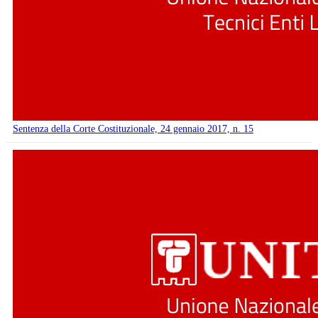
Sentenza della Corte Costituzionale, 24 gennaio 2017, n. 15