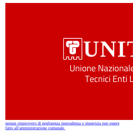
nessun rimprovero di negligenza imprudenza o imperizia può essere
fatto all'amministrazione comunale.