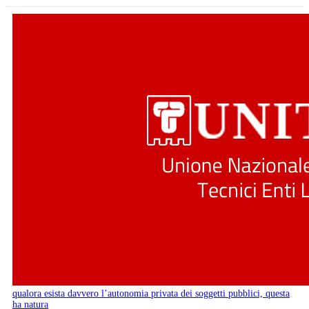
qualora esista davvero l’autonomia privata dei soggetti pubblici, questa
ha natura