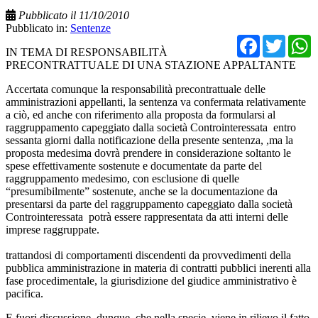
Pubblicato il 11/10/2010
Pubblicato in:
Sentenze
Facebo
Twit
IN TEMA DI RESPONSABILITÀ
PRECONTRATTUALE DI UNA STAZIONE APPALTANTE
Accertata comunque la responsabilità precontrattuale delle
amministrazioni appellanti, la sentenza va confermata relativamente
a ciò, ed anche con riferimento alla proposta da formularsi al
raggruppamento capeggiato dalla società Controinteressata entro
sessanta giorni dalla notificazione della presente sentenza, ,ma la
proposta medesima dovrà prendere in considerazione soltanto le
spese effettivamente sostenute e documentate da parte del
raggruppamento medesimo, con esclusione di quelle
“presumibilmente” sostenute, anche se la documentazione da
presentarsi da parte del raggruppamento capeggiato dalla società
Controinteressata potrà essere rappresentata da atti interni delle
imprese raggruppate.
trattandosi di comportamenti discendenti da provvedimenti della
pubblica amministrazione in materia di contratti pubblici inerenti alla
fase procedimentale, la giurisdizione del giudice amministrativo è
pacifica.
E fuori discussione, dunque, che nella specie, viene in rilievo il fatto