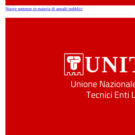
Nuove sentenze in materia di appalti pubblici