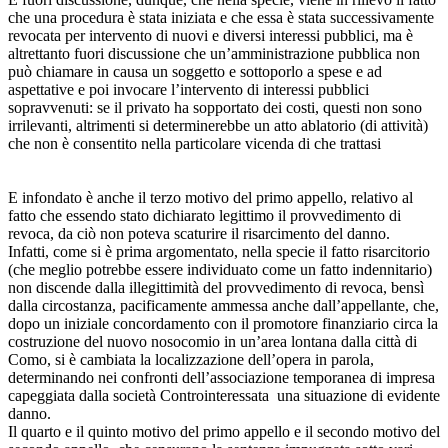
che una procedura è stata iniziata e che essa è stata successivamente
revocata per intervento di nuovi e diversi interessi pubblici, ma è
altrettanto fuori discussione che un’amministrazione pubblica non
può chiamare in causa un soggetto e sottoporlo a spese e ad
aspettative e poi invocare l’intervento di interessi pubblici
sopravvenuti: se il privato ha sopportato dei costi, questi non sono
irrilevanti, altrimenti si determinerebbe un atto ablatorio (di attività)
che non è consentito nella particolare vicenda di che trattasi
E infondato è anche il terzo motivo del primo appello, relativo al
fatto che essendo stato dichiarato legittimo il provvedimento di
revoca, da ciò non poteva scaturire il risarcimento del danno.
Infatti, come si è prima argomentato, nella specie il fatto risarcitorio
(che meglio potrebbe essere individuato come un fatto indennitario)
non discende dalla illegittimità del provvedimento di revoca, bensì
dalla circostanza, pacificamente ammessa anche dall’appellante, che,
dopo un iniziale concordamento con il promotore finanziario circa la
costruzione del nuovo nosocomio in un’area lontana dalla città di
Como, si è cambiata la localizzazione dell’opera in parola,
determinando nei confronti dell’associazione temporanea di impresa
capeggiata dalla società Controinteressata una situazione di evidente
danno.
Il quarto e il quinto motivo del primo appello e il secondo motivo del