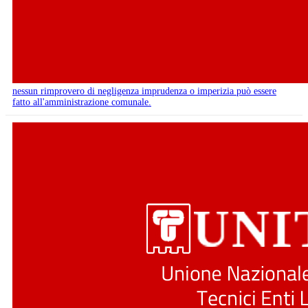
nessun rimprovero di negligenza imprudenza o imperizia può essere
fatto all'amministrazione comunale.