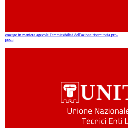
emerge in maniera agevole l'ammissibilità dell'azione risarcitoria pro-
posta