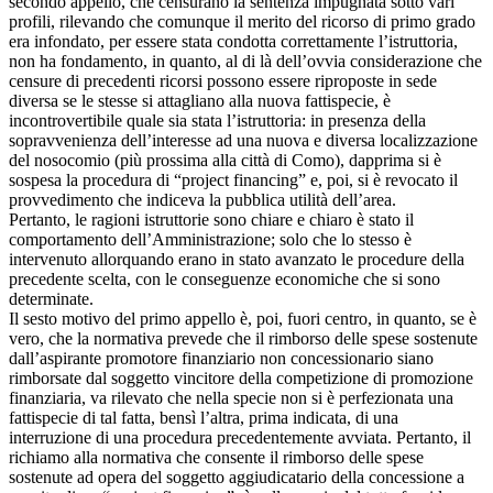
secondo appello, che censurano la sentenza impugnata sotto vari
profili, rilevando che comunque il merito del ricorso di primo grado
era infondato, per essere stata condotta correttamente l’istruttoria,
non ha fondamento, in quanto, al di là dell’ovvia considerazione che
censure di precedenti ricorsi possono essere riproposte in sede
diversa se le stesse si attagliano alla nuova fattispecie, è
incontrovertibile quale sia stata l’istruttoria: in presenza della
sopravvenienza dell’interesse ad una nuova e diversa localizzazione
del nosocomio (più prossima alla città di Como), dapprima si è
sospesa la procedura di “project financing” e, poi, si è revocato il
provvedimento che indiceva la pubblica utilità dell’area.
Pertanto, le ragioni istruttorie sono chiare e chiaro è stato il
comportamento dell’Amministrazione; solo che lo stesso è
intervenuto allorquando erano in stato avanzato le procedure della
precedente scelta, con le conseguenze economiche che si sono
determinate.
Il sesto motivo del primo appello è, poi, fuori centro, in quanto, se è
vero, che la normativa prevede che il rimborso delle spese sostenute
dall’aspirante promotore finanziario non concessionario siano
rimborsate dal soggetto vincitore della competizione di promozione
finanziaria, va rilevato che nella specie non si è perfezionata una
fattispecie di tal fatta, bensì l’altra, prima indicata, di una
interruzione di una procedura precedentemente avviata. Pertanto, il
richiamo alla normativa che consente il rimborso delle spese
sostenute ad opera del soggetto aggiudicatario della concessione a