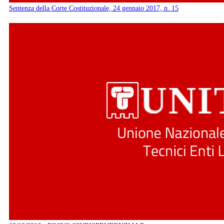
Sentenza della Corte Costituzionale, 24 gennaio 2017, n. 15