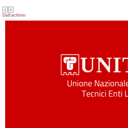
‹
›
Dall'archivio