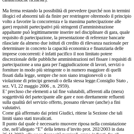
Ma ferma restando la possibilità di prevedere (purché non in termini
illogici ed abnormi tali da finire per restringere oltremodo il principio
volto a favorire la concorrenza e la massima partecipazione alle
gare) requisiti partecipativi più stringenti (l'amministrazione
appaltante può legittimamente inserire nel disciplinare di gara, quale
requisito di partecipazione, la presentazione di referenze bancarie
rilasciate da almeno due istituti di credito di rilevanza nazionale per
determinare in concreto la capacità economica e finanziaria delle
imprese concorrenti: è infatti pacifico il non limitato potere
discrezionale delle pubbliche amministrazioni nel fissare i requisiti di
partecipazione a una gara per l'aggiudicazione di lavori, servizi o
forniture in modo più stringente o in numero maggiore di quelli
fissati dalla legge, sempre che non siano irragionevoli o in
violazione di principi generali o della stessa legge.Consiglio Stato ,
sez. VI, 22 maggio 2006 , n. 2959).
E’ precluso che elementi a tal fine valutabili, afferenti alla (mera)
soggettività del partecipante alle gare e non direttamente refluenti
sulla qualità del servizio offerto, possano rilevare (anche) a fini
valutativi.
Come già affermato dai primi Giudici, ritiene la Sezione che tali
limiti siano stati travalicati.
Il punto dal quale è necessario muovere riposa nella constatazione
che, nell’allegato “E” della lettera d’invito prot. 202/2003 in data