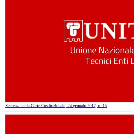
Sentenza della Corte Costituzionale, 24 gennaio 2017, n. 15