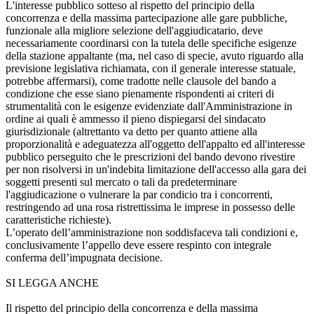
L'interesse pubblico sotteso al rispetto del principio della
concorrenza e della massima partecipazione alle gare pubbliche,
funzionale alla migliore selezione dell'aggiudicatario, deve
necessariamente coordinarsi con la tutela delle specifiche esigenze
della stazione appaltante (ma, nel caso di specie, avuto riguardo alla
previsione legislativa richiamata, con il generale interesse statuale,
potrebbe affermarsi), come tradotte nelle clausole del bando a
condizione che esse siano pienamente rispondenti ai criteri di
strumentalità con le esigenze evidenziate dall'Amministrazione in
ordine ai quali è ammesso il pieno dispiegarsi del sindacato
giurisdizionale (altrettanto va detto per quanto attiene alla
proporzionalità e adeguatezza all'oggetto dell'appalto ed all'interesse
pubblico perseguito che le prescrizioni del bando devono rivestire
per non risolversi in un'indebita limitazione dell'accesso alla gara dei
soggetti presenti sul mercato o tali da predeterminare
l'aggiudicazione o vulnerare la par condicio tra i concorrenti,
restringendo ad una rosa ristrettissima le imprese in possesso delle
caratteristiche richieste).
L’operato dell’amministrazione non soddisfaceva tali condizioni e,
conclusivamente l’appello deve essere respinto con integrale
conferma dell’impugnata decisione.
SI LEGGA ANCHE
Il rispetto del principio della concorrenza e della massima