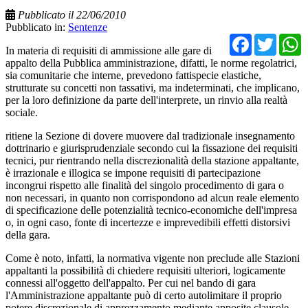
Pubblicato il 22/06/2010
Pubblicato in:
Sentenze
Facebo
Twit
In materia di requisiti di ammissione alle gare di
appalto della Pubblica amministrazione, difatti, le norme regolatrici,
sia comunitarie che interne, prevedono fattispecie elastiche,
strutturate su concetti non tassativi, ma indeterminati, che implicano,
per la loro definizione da parte dell'interprete, un rinvio alla realtà
sociale.
ritiene la Sezione di dovere muovere dal tradizionale insegnamento
dottrinario e giurisprudenziale secondo cui la fissazione dei requisiti
tecnici, pur rientrando nella discrezionalità della stazione appaltante,
è irrazionale e illogica se impone requisiti di partecipazione
incongrui rispetto alle finalità del singolo procedimento di gara o
non necessari, in quanto non corrispondono ad alcun reale elemento
di specificazione delle potenzialità tecnico-economiche dell'impresa
o, in ogni caso, fonte di incertezze e imprevedibili effetti distorsivi
della gara.
Come è noto, infatti, la normativa vigente non preclude alle Stazioni
appaltanti la possibilità di chiedere requisiti ulteriori, logicamente
connessi all'oggetto dell'appalto. Per cui nel bando di gara
l'Amministrazione appaltante può di certo autolimitare il proprio
potere discrezionale di apprezzamento mediante apposite clausole,