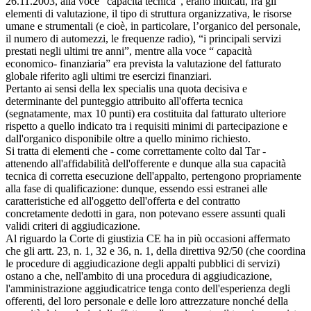
26.11.2003, alla voce “capacità tecnica”, erano indicati, fra gli
elementi di valutazione, il tipo di struttura organizzativa, le risorse
umane e strumentali (e cioè, in particolare, l’organico del personale,
il numero di automezzi, le frequenze radio), “i principali servizi
prestati negli ultimi tre anni”, mentre alla voce “ capacità
economico- finanziaria” era prevista la valutazione del fatturato
globale riferito agli ultimi tre esercizi finanziari.
Pertanto ai sensi della lex specialis una quota decisiva e
determinante del punteggio attribuito all'offerta tecnica
(segnatamente, max 10 punti) era costituita dal fatturato ulteriore
rispetto a quello indicato tra i requisiti minimi di partecipazione e
dall'organico disponibile oltre a quello minimo richiesto.
Si tratta di elementi che - come correttamente colto dal Tar -
attenendo all'affidabilità dell'offerente e dunque alla sua capacità
tecnica di corretta esecuzione dell'appalto, pertengono propriamente
alla fase di qualificazione: dunque, essendo essi estranei alle
caratteristiche ed all'oggetto dell'offerta e del contratto
concretamente dedotti in gara, non potevano essere assunti quali
validi criteri di aggiudicazione.
Al riguardo la Corte di giustizia CE ha in più occasioni affermato
che gli artt. 23, n. 1, 32 e 36, n. 1, della direttiva 92/50 (che coordina
le procedure di aggiudicazione degli appalti pubblici di servizi)
ostano a che, nell'ambito di una procedura di aggiudicazione,
l'amministrazione aggiudicatrice tenga conto dell'esperienza degli
offerenti, del loro personale e delle loro attrezzature nonché della