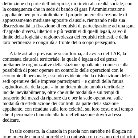
definizione da parte dell’interprete, un rinvio alla realtà sociale, con
la conseguenza che in sede di bando di gara l’Amministrazione
appaltante ben può autolimitare il proprio potere discrezionale di
apprezzamento mediante apposite clausole, rientrando nella sua
discrezionalità la fissazione di requisiti di partecipazione ad una gara
d’appalto diversi, ulteriori e più restrittivi di quelli legali, salvo il
limite della logicità e ragionevolezza dei requisiti richiesti, e della
loro pertinenza e congruità a fronte dello scopo perseguito.
A tale astratta previsione si conforma, ad avviso del TAR, la
contestata clausola territoriale, la quale è legata ad esigenze
prettamente organizzative della stazione appaltante, connesse alla
possibilità di poter operare un controllo delle operazioni con le
economie di personale, essendo evidente che la dislocazione delle
sedi operative delle imprese partecipanti – e quindi della futura
aggiudicataria della gara – in un determinato ambito territoriale
incide inevitabilmente, oltre che sulle modalità e sui tempi di
trasporto dei mezzi da riparare da e per la sede operativa, sulle
modalità di effettuazione dei controlli da parte della stazione
appaltante, con ricaduta sulla loro celerità, sui loro costi e sul tempo
che il personale chiamato alla loro effettuazione dovrà ad essi
dedicare.
In tale contesto, la clausola in parola non sarebbe né illogica né
irragionevole e non si porrebbe in contrasto con nessuno dei principi