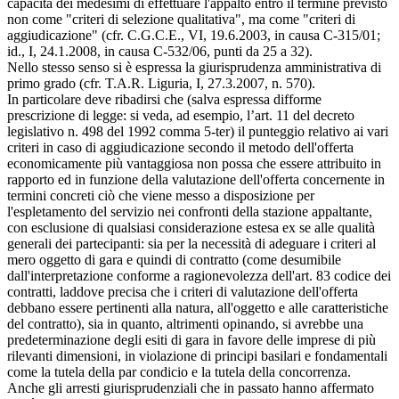
capacità dei medesimi di effettuare l'appalto entro il termine previsto
non come "criteri di selezione qualitativa", ma come "criteri di
aggiudicazione" (cfr. C.G.C.E., VI, 19.6.2003, in causa C-315/01;
id., I, 24.1.2008, in causa C-532/06, punti da 25 a 32).
Nello stesso senso si è espressa la giurisprudenza amministrativa di
primo grado (cfr. T.A.R. Liguria, I, 27.3.2007, n. 570).
In particolare deve ribadirsi che (salva espressa difforme
prescrizione di legge: si veda, ad esempio, l’art. 11 del decreto
legislativo n. 498 del 1992 comma 5-ter) il punteggio relativo ai vari
criteri in caso di aggiudicazione secondo il metodo dell'offerta
economicamente più vantaggiosa non possa che essere attribuito in
rapporto ed in funzione della valutazione dell'offerta concernente in
termini concreti ciò che viene messo a disposizione per
l'espletamento del servizio nei confronti della stazione appaltante,
con esclusione di qualsiasi considerazione estesa ex se alle qualità
generali dei partecipanti: sia per la necessità di adeguare i criteri al
mero oggetto di gara e quindi di contratto (come desumibile
dall'interpretazione conforme a ragionevolezza dell'art. 83 codice dei
contratti, laddove precisa che i criteri di valutazione dell'offerta
debbano essere pertinenti alla natura, all'oggetto e alle caratteristiche
del contratto), sia in quanto, altrimenti opinando, si avrebbe una
predeterminazione degli esiti di gara in favore delle imprese di più
rilevanti dimensioni, in violazione di principi basilari e fondamentali
come la tutela della par condicio e la tutela della concorrenza.
Anche gli arresti giurisprudenziali che in passato hanno affermato