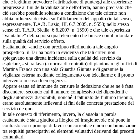
che è legittimo prevedere l'attribuzione di punteggi alle esperienze
pregresse ai fini della valutazione dell'offerta, hanno precisato che
ciò sarebbe possibile soltanto a condizione che tale criterio non
abbia influenza decisiva sull'affidamento dell'appalto (in tal senso,
espressamente, T.A.R. Lazio, III, 6.7.2005, n. 5553; nello stesso
senso cfr. T.A.R. Sicilia, 6.6.2007, n. 1590) e che tale esperienza
“valutabile” debba porsi qual elemento che finisce con il ridondare
sulla qualità del servizio offerto.
Esattamente, -anche con precipuo riferimento a tale angolo
prospettico- il Tar ha posto in evidenza che tali criteri non
spiegavano una diretta incidenza sulla qualità del servizio da
espletare, - si trattava (a norma di contratto) di piantonare gli uffici di
Martina Franca con una sola Guardia Giurata e di garantire la
vigilanza esterna mediante collegamento con teleallarme e il pronto
intervento in caso di emergenza-.
Appare esatta ed immune da censure la deduzione che se ne è fatta
discendere, secondo cui il numero complessivo dei dipendenti e
degli automezzi disponibili, nonché il fatturato dell’ultimo triennio,
erano assolutamente irrilevanti ai fini della concreta prestazione del
servizio de quo.
In tale contesto di riferimento, invero, la clausola in parola
esattamente è stata giudicata illogica ed irragionevole e si pone in
contrasto con i principi di favor concorrentiae e non contaminazione
tra requisiti partecipativi ed elementi valutativi derivanti dai precetti
comunitari.