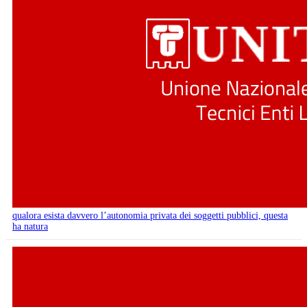
qualora esista davvero l’autonomia privata dei soggetti pubblici, questa
ha natura