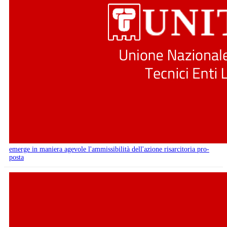
emerge in maniera agevole l'ammissibilità dell'azione risarcitoria pro-
posta