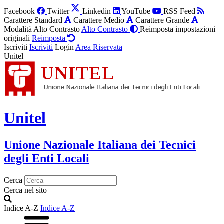
Facebook
Twitter
Linkedin
YouTube
RSS Feed
Carattere Standard
Carattere Medio
Carattere Grande
Modalità Alto Contrasto
Alto Contrasto
Reimposta impostazioni
originali
Reimposta
Iscriviti
Iscriviti
Login
Area Riservata
Unitel
Unitel
Unione Nazionale Italiana dei Tecnici
degli Enti Locali
Cerca
Cerca nel sito
Indice A-Z
Indice A-Z