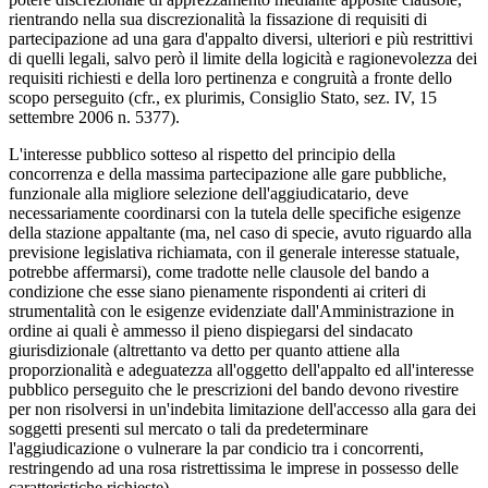
rientrando nella sua discrezionalità la fissazione di requisiti di
partecipazione ad una gara d'appalto diversi, ulteriori e più restrittivi
di quelli legali, salvo però il limite della logicità e ragionevolezza dei
requisiti richiesti e della loro pertinenza e congruità a fronte dello
scopo perseguito (cfr., ex plurimis, Consiglio Stato, sez. IV, 15
settembre 2006 n. 5377).
L'interesse pubblico sotteso al rispetto del principio della
concorrenza e della massima partecipazione alle gare pubbliche,
funzionale alla migliore selezione dell'aggiudicatario, deve
necessariamente coordinarsi con la tutela delle specifiche esigenze
della stazione appaltante (ma, nel caso di specie, avuto riguardo alla
previsione legislativa richiamata, con il generale interesse statuale,
potrebbe affermarsi), come tradotte nelle clausole del bando a
condizione che esse siano pienamente rispondenti ai criteri di
strumentalità con le esigenze evidenziate dall'Amministrazione in
ordine ai quali è ammesso il pieno dispiegarsi del sindacato
giurisdizionale (altrettanto va detto per quanto attiene alla
proporzionalità e adeguatezza all'oggetto dell'appalto ed all'interesse
pubblico perseguito che le prescrizioni del bando devono rivestire
per non risolversi in un'indebita limitazione dell'accesso alla gara dei
soggetti presenti sul mercato o tali da predeterminare
l'aggiudicazione o vulnerare la par condicio tra i concorrenti,
restringendo ad una rosa ristrettissima le imprese in possesso delle
caratteristiche richieste).