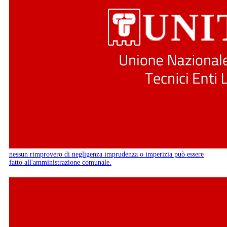
nessun rimprovero di negligenza imprudenza o imperizia può essere
fatto all'amministrazione comunale.