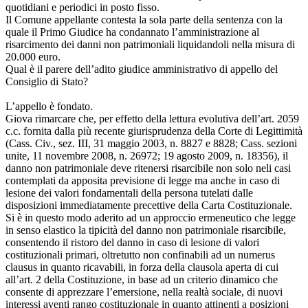
quotidiani e periodici in posto fisso.
Il Comune appellante contesta la sola parte della sentenza con la
quale il Primo Giudice ha condannato l’amministrazione al
risarcimento dei danni non patrimoniali liquidandoli nella misura di
20.000 euro.
Qual è il parere dell’adito giudice amministrativo di appello del
Consiglio di Stato?
L’appello è fondato.
Giova rimarcare che, per effetto della lettura evolutiva dell’art. 2059
c.c. fornita dalla più recente giurisprudenza della Corte di Legittimità
(Cass. Civ., sez. III, 31 maggio 2003, n. 8827 e 8828; Cass. sezioni
unite, 11 novembre 2008, n. 26972; 19 agosto 2009, n. 18356), il
danno non patrimoniale deve ritenersi risarcibile non solo neli casi
contemplati da apposita previsione di legge ma anche in caso di
lesione dei valori fondamentali della persona tutelati dalle
disposizioni immediatamente precettive della Carta Costituzionale.
Si è in questo modo aderito ad un approccio ermeneutico che legge
in senso elastico la tipicità del danno non patrimoniale risarcibile,
consentendo il ristoro del danno in caso di lesione di valori
costituzionali primari, oltretutto non confinabili ad un numerus
clausus in quanto ricavabili, in forza della clausola aperta di cui
all’art. 2 della Costituzione, in base ad un criterio dinamico che
consente di apprezzare l’emersione, nella realtà sociale, di nuovi
interessi aventi rango costituzionale in quanto attinenti a posizioni