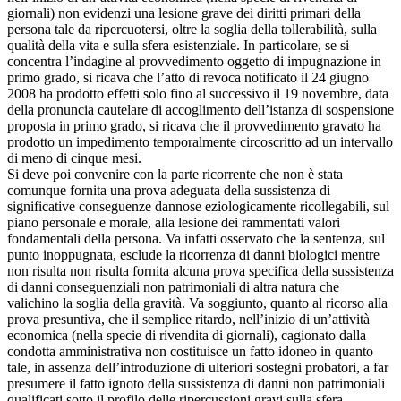
giornali) non evidenzi una lesione grave dei diritti primari della
persona tale da ripercuotersi, oltre la soglia della tollerabilità, sulla
qualità della vita e sulla sfera esistenziale. In particolare, se si
concentra l’indagine al provvedimento oggetto di impugnazione in
primo grado, si ricava che l’atto di revoca notificato il 24 giugno
2008 ha prodotto effetti solo fino al successivo il 19 novembre, data
della pronuncia cautelare di accoglimento dell’istanza di sospensione
proposta in primo grado, si ricava che il provvedimento gravato ha
prodotto un impedimento temporalmente circoscritto ad un intervallo
di meno di cinque mesi.
Si deve poi convenire con la parte ricorrente che non è stata
comunque fornita una prova adeguata della sussistenza di
significative conseguenze dannose eziologicamente ricollegabili, sul
piano personale e morale, alla lesione dei rammentati valori
fondamentali della persona. Va infatti osservato che la sentenza, sul
punto inoppugnata, esclude la ricorrenza di danni biologici mentre
non risulta non risulta fornita alcuna prova specifica della sussistenza
di danni conseguenziali non patrimoniali di altra natura che
valichino la soglia della gravità. Va soggiunto, quanto al ricorso alla
prova presuntiva, che il semplice ritardo, nell’inizio di un’attività
economica (nella specie di rivendita di giornali), cagionato dalla
condotta amministrativa non costituisce un fatto idoneo in quanto
tale, in assenza dell’introduzione di ulteriori sostegni probatori, a far
presumere il fatto ignoto della sussistenza di danni non patrimoniali
qualificati sotto il profilo delle ripercussioni gravi sulla sfera