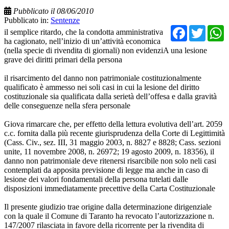
Pubblicato il 08/06/2010
Pubblicato in:
Sentenze
Facebo
Twit
il semplice ritardo, che la condotta amministrativa
ha cagionato, nell’inizio di un’attività economica
(nella specie di rivendita di giornali) non evidenziA una lesione
grave dei diritti primari della persona
il risarcimento del danno non patrimoniale costituzionalmente
qualificato è ammesso nei soli casi in cui la lesione del diritto
costituzionale sia qualificata dalla serietà dell’offesa e dalla gravità
delle conseguenze nella sfera personale
Giova rimarcare che, per effetto della lettura evolutiva dell’art. 2059
c.c. fornita dalla più recente giurisprudenza della Corte di Legittimità
(Cass. Civ., sez. III, 31 maggio 2003, n. 8827 e 8828; Cass. sezioni
unite, 11 novembre 2008, n. 26972; 19 agosto 2009, n. 18356), il
danno non patrimoniale deve ritenersi risarcibile non solo neli casi
contemplati da apposita previsione di legge ma anche in caso di
lesione dei valori fondamentali della persona tutelati dalle
disposizioni immediatamente precettive della Carta Costituzionale
Il presente giudizio trae origine dalla determinazione dirigenziale
con la quale il Comune di Taranto ha revocato l’autorizzazione n.
147/2007 rilasciata in favore della ricorrente per la rivendita di