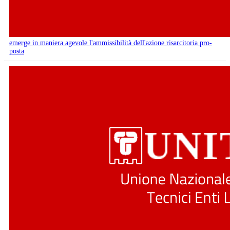
emerge in maniera agevole l'ammissibilità dell'azione risarcitoria pro-
posta