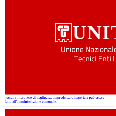
nessun rimprovero di negligenza imprudenza o imperizia può essere
fatto all'amministrazione comunale.