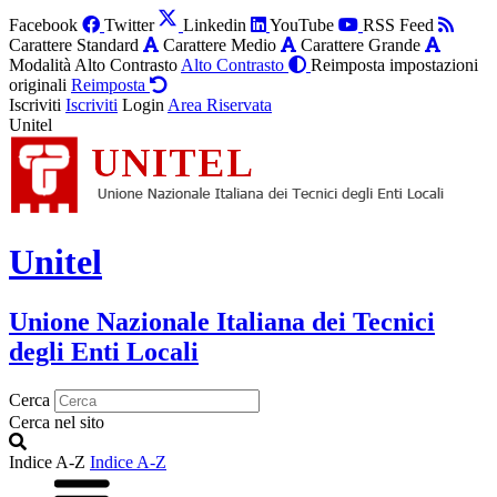
Facebook
Twitter
Linkedin
YouTube
RSS Feed
Carattere Standard
Carattere Medio
Carattere Grande
Modalità Alto Contrasto
Alto Contrasto
Reimposta impostazioni
originali
Reimposta
Iscriviti
Iscriviti
Login
Area Riservata
Unitel
Unitel
Unione Nazionale Italiana dei Tecnici
degli Enti Locali
Cerca
Cerca nel sito
Indice A-Z
Indice A-Z