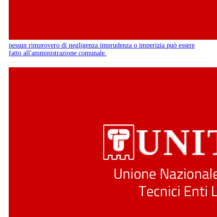
nessun rimprovero di negligenza imprudenza o imperizia può essere
fatto all'amministrazione comunale.