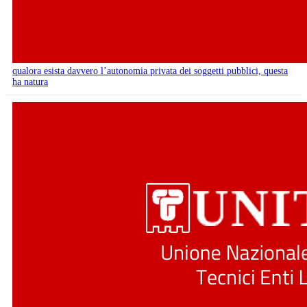
qualora esista davvero l’autonomia privata dei soggetti pubblici, questa
ha natura