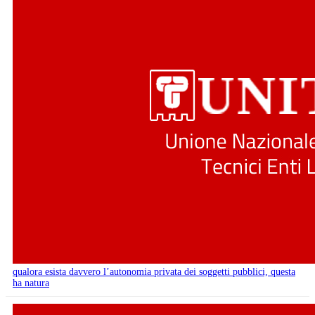
qualora esista davvero l’autonomia privata dei soggetti pubblici, questa
ha natura