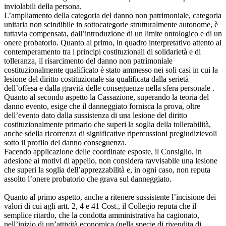
inviolabili della persona.
L’ampliamento della categoria del danno non patrimoniale, categoria
unitaria non scindibile in sottocategorie strutturalmente autonome, è
tuttavia compensata, dall’introduzione di un limite ontologico e di un
onere probatorio. Quanto al primo, in quadro interpretativo attento al
contemperamento tra i principi costituzionali di solidarietà e di
tolleranza, il risarcimento del danno non patrimoniale
costituzionalmente qualificato è stato ammesso nei soli casi in cui la
lesione del diritto costituzionale sia qualificata dalla serietà
dell’offesa e dalla gravità delle conseguenze nella sfera personale .
Quanto al secondo aspetto la Cassazione, superando la teoria del
danno evento, esige che il danneggiato fornisca la prova, oltre
dell’evento dato dalla sussistenza di una lesione del diritto
costituzionalmente primario che superi la soglia della tollerabilità,
anche sdella ricorrenza di significative ripercussioni pregiudizievoli
sotto il profilo del danno conseguenza.
Facendo applicazione delle coordinate esposte, il Consiglio, in
adesione ai motivi di appello, non considera ravvisabile una lesione
che superi la soglia dell’apprezzabilità e, in ogni caso, non reputa
assolto l’onere probatorio che grava sul danneggiato.
Quanto al primo aspetto, anche a ritenere sussistente l’incisione dei
valori di cui agli artt. 2, 4 e 41 Cost., il Collegio reputa che il
semplice ritardo, che la condotta amministrativa ha cagionato,
nell’inizio di un’attività economica (nella specie di rivendita di