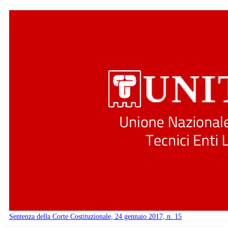
Sentenza della Corte Costituzionale, 24 gennaio 2017, n. 15