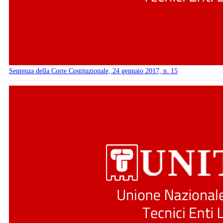
Sentenza della Corte Costituzionale, 24 gennaio 2017, n. 15