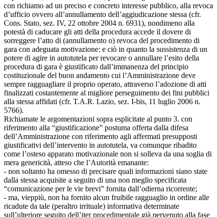
con richiamo ad un preciso e concreto interesse pubblico, alla revoca
d’ufficio ovvero all’annullamento dell’aggiudicazione stessa (cfr.
Cons. Stato, sez. IV, 22 ottobre 2004 n. 6931), nondimeno alla
potestà di caducare gli atti della procedura accede il dovere di
sorreggere l’atto di (annullamento o) revoca del procedimento di
gara con adeguata motivazione: e ciò in quanto la sussistenza di un
potere di agire in autotutela per revocare o annullare l’esito della
procedura di gara è giustificato dall’immanenza del principio
costituzionale del buon andamento cui l’Amministrazione deve
sempre ragguagliare il proprio operato, attraverso l’adozione di atti
finalizzati costantemente al migliore perseguimento dei fini pubblici
alla stessa affidati (cfr. T.A.R. Lazio, sez. I-bis, 11 luglio 2006 n.
5766).
Richiamate le argomentazioni sopra esplicitate al punto 3. con
riferimento alla “giustificazione” postuma offerta dalla difesa
dell’Amministrazione con riferimento agli affermati presupposti
giustificativi dell’intervento in autotutela, va comunque ribadito
come l’osteso apparato motivazionale non si solleva da una soglia di
mera genericità, atteso che l’Autorità emanante:
- non soltanto ha omesso di precisare quali informazioni siano state
dalla stessa acquisite a seguito di una non meglio specificata
“comunicazione per le vie brevi” fornita dall’odierna ricorrente;
- ma, vieppiù, non ha fornito alcun fruibile ragguaglio in ordine alle
ricadute da tale (peraltro irrituale) informativa determinate
sull’ulteriore seguito dell’iter procedimentale già pervenuto alla fase