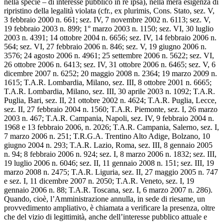
nella specie – di interesse pubblico in re ipsa), nella mera esigenza di
ripristino della legalità violata (cfr., ex plurimis, Cons. Stato, sez. V,
3 febbraio 2000 n. 661; sez. IV, 7 novembre 2002 n. 6113; sez. V,
19 febbraio 2003 n. 899; 1° marzo 2003 n. 1150; sez. VI, 30 luglio
2003 n. 4391; 14 ottobre 2004 n. 6656; sez. IV, 14 febbraio 2006 n.
564; sez. VI, 27 febbraio 2006 n. 846; sez. V, 19 giugno 2006 n.
3576; 24 agosto 2006 n. 4961; 25 settembre 2006 n. 5622; sez. VI,
26 ottobre 2006 n. 6413; sez. IV, 31 ottobre 2006 n. 6465; sez. V, 6
dicembre 2007 n. 6252; 20 maggio 2008 n. 2364; 19 marzo 2009 n.
1615; T.A.R. Lombardia, Milano, sez. III, 8 ottobre 2001 n. 6665;
T.A.R. Lombardia, Milano, sez. III, 30 aprile 2003 n. 1092; T.A.R.
Puglia, Bari, sez. II, 21 ottobre 2002 n. 4624; T.A.R. Puglia, Lecce,
sez. II, 27 febbraio 2004 n. 1560; T.A.R. Piemonte, sez. I, 26 marzo
2003 n. 467; T.A.R. Campania, Napoli, sez. IV, 9 febbraio 2004 n.
1968 e 13 febbraio 2006, n. 2026; T.A.R. Campania, Salerno, sez. I,
7 marzo 2006 n. 251; T.R.G.A. Trentino Alto Adige, Bolzano, 10
giugno 2004 n. 293; T.A.R. Lazio, Roma, sez. III, 8 gennaio 2005
n. 94; 8 febbraio 2006 n. 924; sez. I, 8 marzo 2006 n. 1832; sez. III,
19 luglio 2006 n. 6046; sez. II, 11 gennaio 2008 n. 151; sez. III, 19
marzo 2008 n. 2475; T.A.R. Liguria, sez. II, 27 maggio 2005 n. 747
e sez. I, 11 dicembre 2007 n. 2050; T.A.R. Veneto, sez. I, 19
gennaio 2006 n. 88; T.A.R. Toscana, sez. I, 6 marzo 2007 n. 286).
Quando, cioè, l’Amministrazione annulla, in sede di riesame, un
provvedimento ampliativo, è chiamata a verificare la presenza, oltre
che del vizio di legittimità, anche dell’interesse pubblico attuale e