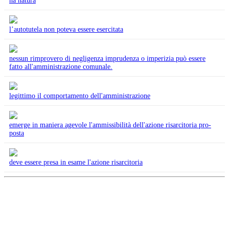
ha natura
l’autotutela non poteva essere esercitata
nessun rimprovero di negligenza imprudenza o imperizia può essere
fatto all'amministrazione comunale.
legittimo il comportamento dell'amministrazione
emerge in maniera agevole l'ammissibilità dell'azione risarcitoria pro-
posta
deve essere presa in esame l'azione risarcitoria