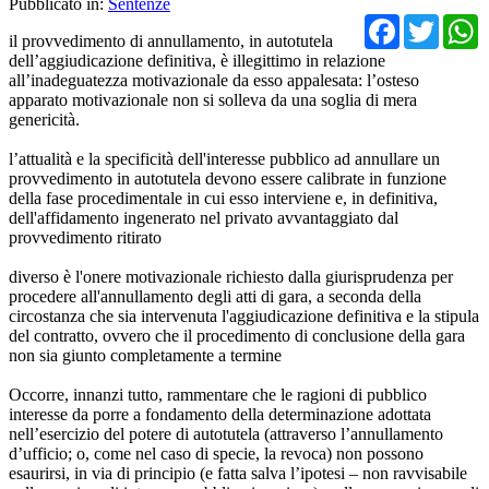
Pubblicato in:
Sentenze
Facebo
Twit
il provvedimento di annullamento, in autotutela
dell’aggiudicazione definitiva, è illegittimo in relazione
all’inadeguatezza motivazionale da esso appalesata: l’osteso
apparato motivazionale non si solleva da una soglia di mera
genericità.
l’attualità e la specificità dell'interesse pubblico ad annullare un
provvedimento in autotutela devono essere calibrate in funzione
della fase procedimentale in cui esso interviene e, in definitiva,
dell'affidamento ingenerato nel privato avvantaggiato dal
provvedimento ritirato
diverso è l'onere motivazionale richiesto dalla giurisprudenza per
procedere all'annullamento degli atti di gara, a seconda della
circostanza che sia intervenuta l'aggiudicazione definitiva e la stipula
del contratto, ovvero che il procedimento di conclusione della gara
non sia giunto completamente a termine
Occorre, innanzi tutto, rammentare che le ragioni di pubblico
interesse da porre a fondamento della determinazione adottata
nell’esercizio del potere di autotutela (attraverso l’annullamento
d’ufficio; o, come nel caso di specie, la revoca) non possono
esaurirsi, in via di principio (e fatta salva l’ipotesi – non ravvisabile