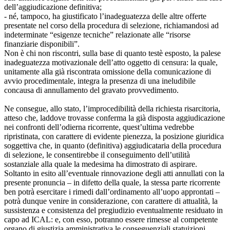
dell’aggiudicazione definitiva;
- né, tampoco, ha giustificato l’inadeguatezza delle altre offerte
presentate nel corso della procedura di selezione, richiamandosi ad
indeterminate “esigenze tecniche” relazionate alle “risorse
finanziarie disponibili”.
Non è chi non riscontri, sulla base di quanto testè esposto, la palese
inadeguatezza motivazionale dell’atto oggetto di censura: la quale,
unitamente alla già riscontrata omissione della comunicazione di
avvio procedimentale, integra la presenza di una ineludibile
concausa di annullamento del gravato provvedimento.
Ne consegue, allo stato, l’improcedibilità della richiesta risarcitoria,
atteso che, laddove trovasse conferma la già disposta aggiudicazione
nei confronti dell’odierna ricorrente, quest’ultima vedrebbe
ripristinata, con carattere di evidente pienezza, la posizione giuridica
soggettiva che, in quanto (definitiva) aggiudicataria della procedura
di selezione, le consentirebbe il conseguimento dell’utilità
sostanziale alla quale la medesima ha dimostrato di aspirare.
Soltanto in esito all’eventuale rinnovazione degli atti annullati con la
presente pronuncia – in difetto della quale, la stessa parte ricorrente
ben potrà esercitare i rimedi dall’ordinamento all’uopo approntati –
potrà dunque venire in considerazione, con carattere di attualità, la
sussistenza e consistenza del pregiudizio eventualmente residuato in
capo ad ICAL: e, con esso, potranno essere rimesse al competente
organo di giustizia amministrativa le conseguenziali statuizioni.