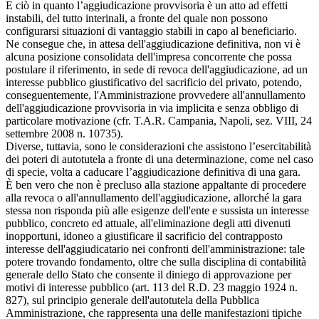
E ciò in quanto l’aggiudicazione provvisoria è un atto ad effetti
instabili, del tutto interinali, a fronte del quale non possono
configurarsi situazioni di vantaggio stabili in capo al beneficiario.
Ne consegue che, in attesa dell'aggiudicazione definitiva, non vi è
alcuna posizione consolidata dell'impresa concorrente che possa
postulare il riferimento, in sede di revoca dell'aggiudicazione, ad un
interesse pubblico giustificativo del sacrificio del privato, potendo,
conseguentemente, l'Amministrazione provvedere all'annullamento
dell'aggiudicazione provvisoria in via implicita e senza obbligo di
particolare motivazione (cfr. T.A.R. Campania, Napoli, sez. VIII, 24
settembre 2008 n. 10735).
Diverse, tuttavia, sono le considerazioni che assistono l’esercitabilità
dei poteri di autotutela a fronte di una determinazione, come nel caso
di specie, volta a caducare l’aggiudicazione definitiva di una gara.
È ben vero che non è precluso alla stazione appaltante di procedere
alla revoca o all'annullamento dell'aggiudicazione, allorché la gara
stessa non risponda più alle esigenze dell'ente e sussista un interesse
pubblico, concreto ed attuale, all'eliminazione degli atti divenuti
inopportuni, idoneo a giustificare il sacrificio del contrapposto
interesse dell'aggiudicatario nei confronti dell'amministrazione: tale
potere trovando fondamento, oltre che sulla disciplina di contabilità
generale dello Stato che consente il diniego di approvazione per
motivi di interesse pubblico (art. 113 del R.D. 23 maggio 1924 n.
827), sul principio generale dell'autotutela della Pubblica
Amministrazione, che rappresenta una delle manifestazioni tipiche