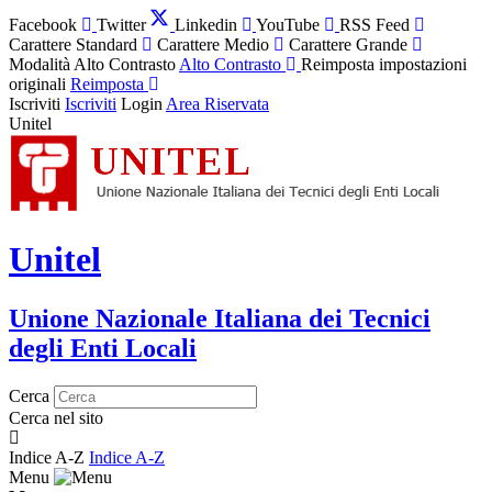
Facebook
Twitter
Linkedin
YouTube
RSS Feed
Carattere Standard
Carattere Medio
Carattere Grande
Modalità Alto Contrasto
Alto Contrasto
Reimposta impostazioni
originali
Reimposta
Iscriviti
Iscriviti
Login
Area Riservata
Unitel
Unitel
Unione Nazionale Italiana dei Tecnici
degli Enti Locali
Cerca
Cerca nel sito
Indice A-Z
Indice A-Z
Menu