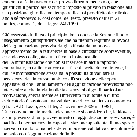
concreto all’eliminazione del provvedimento medesimo, che
giustifichi il particolare sacrificio imposto al privato in relazione alla
sua posizione giuridica nel tempo radicatasi per effetto del ritirato
atto a sé favorevole, così come, del resto, previsto dall’art. 21-
nonies, comma 1, della legge 241/1990.
Ciò osservato in linea di principio, ben conosce la Sezione il noto
insegnamento giurisprudenziale che ha ritenuto legittima la revoca
dell'aggiudicazione provvisoria giustificata da un nuovo
apprezzamento della fattispecie in base a circostanze sopravvenute,
essendo essa collegata a una facoltà insindacabile
dell’Amministrazione che non si inserisce in alcun rapporto
contrattuale, ma attiene ancora alla fase di scelta del contraente, in
cui l’Amministrazione stessa ha la possibilità di valutare la
persistenza dell'interesse pubblico all'esecuzione delle opere
appaltate; sì che l’annullamento dell'aggiudicazione provvisoria può
intervenire anche in via implicita e senza obbligo di particolare
motivazione, specialmente se l'intervento in autotutela di tipo
caducatorio è basato su una valutazione di convenienza economica
(cfr. T.A.R. Lazio, sez. II-ter, 2 novembre 2009 n. 10991).
Tale convincimento merita adesione ove si consideri che, laddove si
sia in presenza di un provvedimento di aggiudicazione provvisoria, è
pacifica la permanenza in capo alla stazione appaltante di uno spazio
riservato di autonomia nella determinazione valutativa che culminerà
poi solo con l'aggiudicazione definitiva.