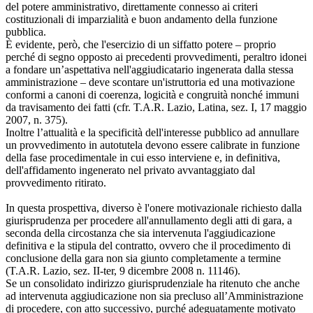
del potere amministrativo, direttamente connesso ai criteri
costituzionali di imparzialità e buon andamento della funzione
pubblica.
È evidente, però, che l'esercizio di un siffatto potere – proprio
perché di segno opposto ai precedenti provvedimenti, peraltro idonei
a fondare un’aspettativa nell'aggiudicatario ingenerata dalla stessa
amministrazione – deve scontare un'istruttoria ed una motivazione
conformi a canoni di coerenza, logicità e congruità nonché immuni
da travisamento dei fatti (cfr. T.A.R. Lazio, Latina, sez. I, 17 maggio
2007, n. 375).
Inoltre l’attualità e la specificità dell'interesse pubblico ad annullare
un provvedimento in autotutela devono essere calibrate in funzione
della fase procedimentale in cui esso interviene e, in definitiva,
dell'affidamento ingenerato nel privato avvantaggiato dal
provvedimento ritirato.
In questa prospettiva, diverso è l'onere motivazionale richiesto dalla
giurisprudenza per procedere all'annullamento degli atti di gara, a
seconda della circostanza che sia intervenuta l'aggiudicazione
definitiva e la stipula del contratto, ovvero che il procedimento di
conclusione della gara non sia giunto completamente a termine
(T.A.R. Lazio, sez. II-ter, 9 dicembre 2008 n. 11146).
Se un consolidato indirizzo giurisprudenziale ha ritenuto che anche
ad intervenuta aggiudicazione non sia precluso all’Amministrazione
di procedere, con atto successivo, purché adeguatamente motivato