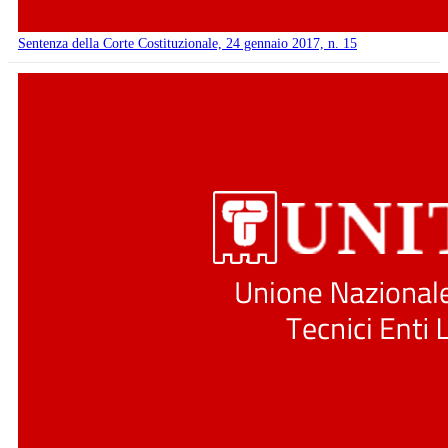
Sentenza della Corte Costituzionale, 24 gennaio 2017, n. 15