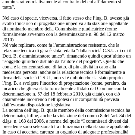
amministrativo relativamente al contratto del cui affidamento si
tratta”.
Nel caso di specie, viceversa, il fatto stesso che l’ing. B. avesse già
svolto l’incarico di progettazione impediva alla stazione appaltante
di nominarlo membro della Commissione giudicatrice (come
formalmente avvenuto con la determinazione n. 98 del 12 marzo
2010).
Né vale replicare, come fa l’amministrazione resistente, che la
relazione tecnica di gara è stata redatta “dalla società C.S.U. di cui il
Dott. B. è amministratore unico”, rimanendo quindi quest’ultimo un
“soggetto giuridico distinto dall’autore del progetto”. Quello che
conta è la concentrazione, di fatto, di più attività in capo alla
medesima persona: anche se la relazione tecnica è formalmente a
firma della società C.S.U., non vi è dubbio che sia stato proprio
l’ing. B. a svolgere l’incarico di progettazione (come, peraltro, da
incarico che gli era stato formalmente affidato dal Comune con la
determinazione n. 57 del 18 febbraio 2010, già citata), con ciò
chiaramente incorrendo nell’ipotesi di incompatibilità prevista
dall’evocata disposizione legislativa.
La nomina dell’ing. B. quale membro della commissione tecnica ha
determinato, infine, anche la violazione del comma 8 dell’art. 84 del
d.lgs. n. 163 del 2006, a norma del quale “I commissari diversi dal
presidente sono selezionati tra i funzionari della stazione appaltante.
In caso di accertata carenza in organico di adeguate professionalità,