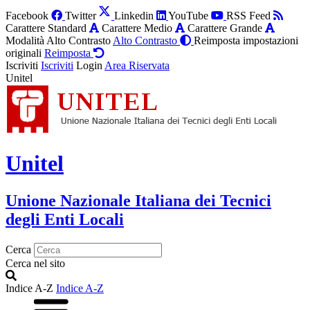
Facebook
Twitter
Linkedin
YouTube
RSS Feed
Carattere Standard
Carattere Medio
Carattere Grande
Modalità Alto Contrasto
Alto Contrasto
Reimposta impostazioni
originali
Reimposta
Iscriviti
Iscriviti
Login
Area Riservata
Unitel
Unitel
Unione Nazionale Italiana dei Tecnici
degli Enti Locali
Cerca
Cerca nel sito
Indice A-Z
Indice A-Z