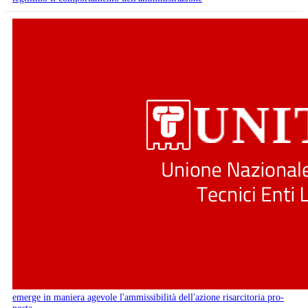
emerge in maniera agevole l'ammissibilità dell'azione risarcitoria pro-