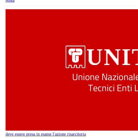
posta
deve essere presa in esame l'azione risarcitoria