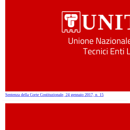
Sentenza della Corte Costituzionale, 24 gennaio 2017, n. 15