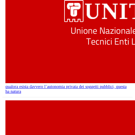
qualora esista davvero l’autonomia privata dei soggetti pubblici, questa
ha natura