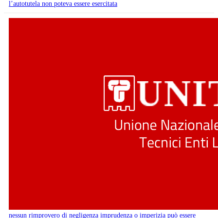
l’autotutela non poteva essere esercitata
nessun rimprovero di negligenza imprudenza o imperizia può essere