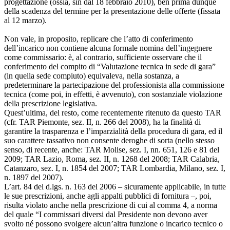
progettazione (ossia, sin dal 18 febbraio 2010), ben prima dunque
della scadenza del termine per la presentazione delle offerte (fissata
al 12 marzo).
Non vale, in proposito, replicare che l’atto di conferimento
dell’incarico non contiene alcuna formale nomina dell’ingegnere
come commissario: è, al contrario, sufficiente osservare che il
conferimento del compito di “Valutazione tecnica in sede di gara”
(in quella sede compiuto) equivaleva, nella sostanza, a
predeterminare la partecipazione del professionista alla commissione
tecnica (come poi, in effetti, è avvenuto), con sostanziale violazione
della prescrizione legislativa.
Quest’ultima, del resto, come recentemente ritenuto da questo TAR
(cfr. TAR Piemonte, sez. II, n. 266 del 2008), ha la finalità di
garantire la trasparenza e l’imparzialità della procedura di gara, ed il
suo carattere tassativo non consente deroghe di sorta (nello stesso
senso, di recente, anche: TAR Molise, sez. I, nn. 651, 126 e 81 del
2009; TAR Lazio, Roma, sez. II, n. 1268 del 2008; TAR Calabria,
Catanzaro, sez. I, n. 1854 del 2007; TAR Lombardia, Milano, sez. I,
n. 1897 del 2007).
L’art. 84 del d.lgs. n. 163 del 2006 – sicuramente applicabile, in tutte
le sue prescrizioni, anche agli appalti pubblici di fornitura –, poi,
risulta violato anche nella prescrizione di cui al comma 4, a norma
del quale “I commissari diversi dal Presidente non devono aver
svolto né possono svolgere alcun’altra funzione o incarico tecnico o