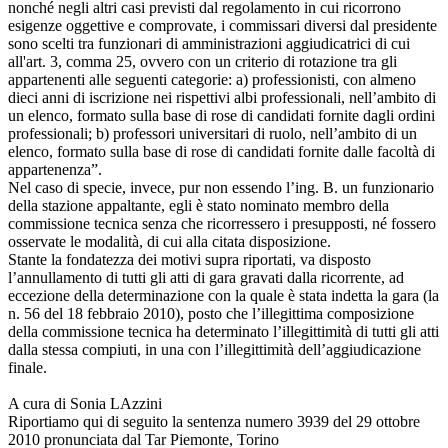
nonché negli altri casi previsti dal regolamento in cui ricorrono
esigenze oggettive e comprovate, i commissari diversi dal presidente
sono scelti tra funzionari di amministrazioni aggiudicatrici di cui
all'art. 3, comma 25, ovvero con un criterio di rotazione tra gli
appartenenti alle seguenti categorie: a) professionisti, con almeno
dieci anni di iscrizione nei rispettivi albi professionali, nell’ambito di
un elenco, formato sulla base di rose di candidati fornite dagli ordini
professionali; b) professori universitari di ruolo, nell’ambito di un
elenco, formato sulla base di rose di candidati fornite dalle facoltà di
appartenenza”.
Nel caso di specie, invece, pur non essendo l’ing. B. un funzionario
della stazione appaltante, egli è stato nominato membro della
commissione tecnica senza che ricorressero i presupposti, né fossero
osservate le modalità, di cui alla citata disposizione.
Stante la fondatezza dei motivi supra riportati, va disposto
l’annullamento di tutti gli atti di gara gravati dalla ricorrente, ad
eccezione della determinazione con la quale è stata indetta la gara (la
n. 56 del 18 febbraio 2010), posto che l’illegittima composizione
della commissione tecnica ha determinato l’illegittimità di tutti gli atti
dalla stessa compiuti, in una con l’illegittimità dell’aggiudicazione
finale.
A cura di Sonia LAzzini
Riportiamo qui di seguito la sentenza numero 3939 del 29 ottobre
2010 pronunciata dal Tar Piemonte, Torino