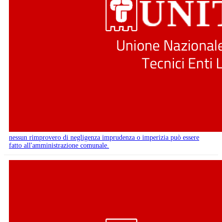
nessun rimprovero di negligenza imprudenza o imperizia può essere
fatto all'amministrazione comunale.