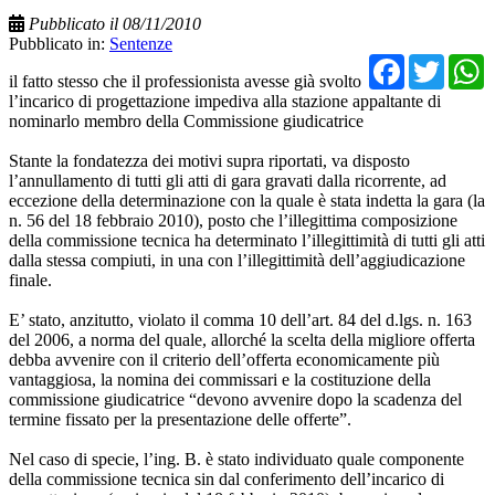
Pubblicato il 08/11/2010
Pubblicato in:
Sentenze
Facebo
Twit
il fatto stesso che il professionista avesse già svolto
l’incarico di progettazione impediva alla stazione appaltante di
nominarlo membro della Commissione giudicatrice
Stante la fondatezza dei motivi supra riportati, va disposto
l’annullamento di tutti gli atti di gara gravati dalla ricorrente, ad
eccezione della determinazione con la quale è stata indetta la gara (la
n. 56 del 18 febbraio 2010), posto che l’illegittima composizione
della commissione tecnica ha determinato l’illegittimità di tutti gli atti
dalla stessa compiuti, in una con l’illegittimità dell’aggiudicazione
finale.
E’ stato, anzitutto, violato il comma 10 dell’art. 84 del d.lgs. n. 163
del 2006, a norma del quale, allorché la scelta della migliore offerta
debba avvenire con il criterio dell’offerta economicamente più
vantaggiosa, la nomina dei commissari e la costituzione della
commissione giudicatrice “devono avvenire dopo la scadenza del
termine fissato per la presentazione delle offerte”.
Nel caso di specie, l’ing. B. è stato individuato quale componente
della commissione tecnica sin dal conferimento dell’incarico di