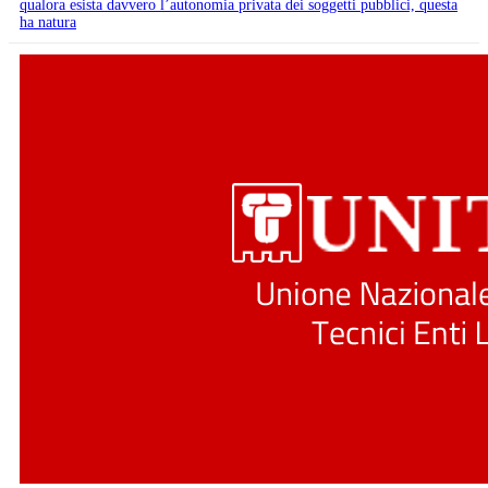
qualora esista davvero l’autonomia privata dei soggetti pubblici, questa
ha natura