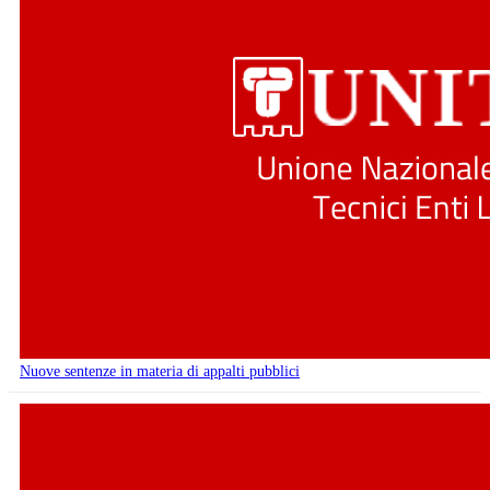
Nuove sentenze in materia di appalti pubblici