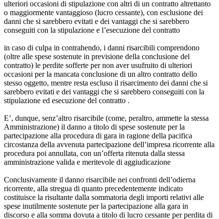
ulteriori occasioni di stipulazione con altri di un contratto altrettanto
o maggiormente vantaggioso (lucro cessante), con esclusione dei
danni che si sarebbero evitati e dei vantaggi che si sarebbero
conseguiti con la stipulazione e l’esecuzione del contratto
in caso di culpa in contrahendo, i danni risarcibili comprendono
(oltre alle spese sostenute in previsione della conclusione del
contratto) le perdite sofferte per non aver usufruito di ulteriori
occasioni per la mancata conclusione di un altro contratto dello
stesso oggetto, mentre resta escluso il risarcimento dei danni che si
sarebbero evitati e dei vantaggi che si sarebbero conseguiti con la
stipulazione ed esecuzione del contratto .
E’, dunque, senz’altro risarcibile (come, peraltro, ammette la stessa
Amministrazione) il danno a titolo di spese sostenute per la
partecipazione alla procedura di gara in ragione della pacifica
circostanza della avvenuta partecipazione dell’impresa ricorrente alla
procedura poi annullata, con un’offerta ritenuta dalla stessa
amministrazione valida e meritevole di aggiudicazione
Conclusivamente il danno risarcibile nei confronti dell’odierna
ricorrente, alla stregua di quanto precedentemente indicato
costituisce la risultante dalla sommatoria degli importi relativi alle
spese inutilmente sostenute per la partecipazione alla gara in
discorso e alla somma dovuta a titolo di lucro cessante per perdita di