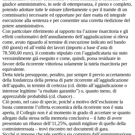
giudice amministrativo, in sede di ottemperanza, è pieno e completo,
potendo adottare tutte le misure (direttamente o per il tramite di un
commissario) necessarie ed opportune per dare esatta ed integrale
esecuzione alla sentenza e per consentire una corretta riedizione del
potere amministrativo.
Con particolare riferimento al rapporto tra l’azione risarcitoria e gli
effetti conformativi dell’annullamento dell’aggiudicazione si rileva
come, avuto riguardo al termine di esecuzione indicato nel bando
(60 giorni) ed all’entità dei lavori (importo a base d’asta di
78.500,00 euro), il contratto stipulato con l’aggiudicataria sia stato
verosimilmente già eseguito e come, quindi, possa residuare in
favore della ricorrente vittoriosa solamente la tutela risarcitoria per
equivalente.
Detta tutela presuppone, peraltro, pur sempre il previo accertamento
della fondatezza della pretesa di parte ricorrente all’aggiudicazione
dell’appalto, in termini di certezza (cd. diritto all’aggiudicazione o
interesse legittimo “a risultato garantito”) o, quanto meno, di
apprezzabile probabilità (cd. chance) .
Ciò posto, nel caso di specie, poiché a motivo dell’esclusione la
busta contenente l’offerta economica della ricorrente non è stata
aperta, il Collegio non è al momento in grado di accertare se quanto
allegato dalla stessa nella memoria conclusiva – il fatto di avere
presentato un ribasso dell’11,25%, quindi migliore di quello della
controinteressata – trovi riscontro nei documenti di gara.
Sicché si impone che tale verifica sia compiuta dall’amministrazione