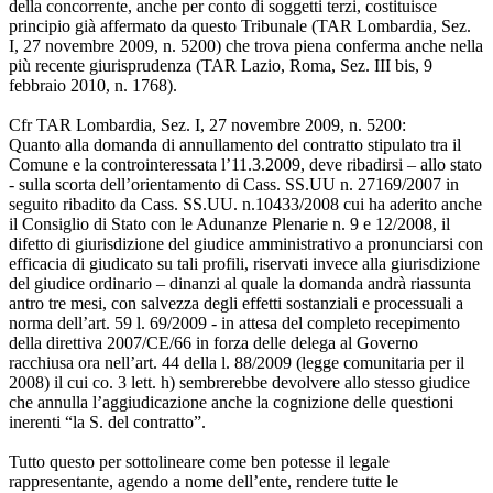
della concorrente, anche per conto di soggetti terzi, costituisce
principio già affermato da questo Tribunale (TAR Lombardia, Sez.
I, 27 novembre 2009, n. 5200) che trova piena conferma anche nella
più recente giurisprudenza (TAR Lazio, Roma, Sez. III bis, 9
febbraio 2010, n. 1768).
Cfr TAR Lombardia, Sez. I, 27 novembre 2009, n. 5200:
Quanto alla domanda di annullamento del contratto stipulato tra il
Comune e la controinteressata l’11.3.2009, deve ribadirsi – allo stato
- sulla scorta dell’orientamento di Cass. SS.UU n. 27169/2007 in
seguito ribadito da Cass. SS.UU. n.10433/2008 cui ha aderito anche
il Consiglio di Stato con le Adunanze Plenarie n. 9 e 12/2008, il
difetto di giurisdizione del giudice amministrativo a pronunciarsi con
efficacia di giudicato su tali profili, riservati invece alla giurisdizione
del giudice ordinario – dinanzi al quale la domanda andrà riassunta
antro tre mesi, con salvezza degli effetti sostanziali e processuali a
norma dell’art. 59 l. 69/2009 - in attesa del completo recepimento
della direttiva 2007/CE/66 in forza delle delega al Governo
racchiusa ora nell’art. 44 della l. 88/2009 (legge comunitaria per il
2008) il cui co. 3 lett. h) sembrerebbe devolvere allo stesso giudice
che annulla l’aggiudicazione anche la cognizione delle questioni
inerenti “la S. del contratto”.
Tutto questo per sottolineare come ben potesse il legale
rappresentante, agendo a nome dell’ente, rendere tutte le