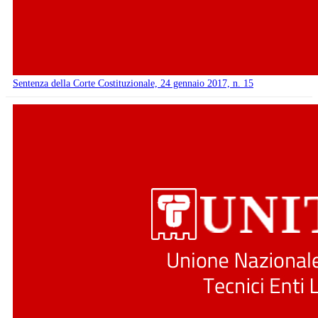
Sentenza della Corte Costituzionale, 24 gennaio 2017, n. 15