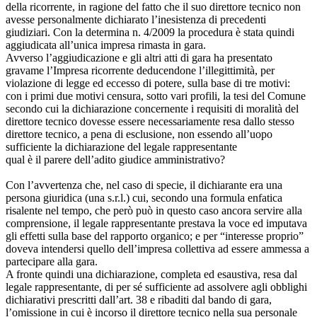
della ricorrente, in ragione del fatto che il suo direttore tecnico non
avesse personalmente dichiarato l’inesistenza di precedenti
giudiziari. Con la determina n. 4/2009 la procedura è stata quindi
aggiudicata all’unica impresa rimasta in gara.
Avverso l’aggiudicazione e gli altri atti di gara ha presentato
gravame l’Impresa ricorrente deducendone l’illegittimità, per
violazione di legge ed eccesso di potere, sulla base di tre motivi:
con i primi due motivi censura, sotto vari profili, la tesi del Comune
secondo cui la dichiarazione concernente i requisiti di moralità del
direttore tecnico dovesse essere necessariamente resa dallo stesso
direttore tecnico, a pena di esclusione, non essendo all’uopo
sufficiente la dichiarazione del legale rappresentante
qual è il parere dell’adito giudice amministrativo?
Con l’avvertenza che, nel caso di specie, il dichiarante era una
persona giuridica (una s.r.l.) cui, secondo una formula enfatica
risalente nel tempo, che però può in questo caso ancora servire alla
comprensione, il legale rappresentante prestava la voce ed imputava
gli effetti sulla base del rapporto organico; e per “interesse proprio”
doveva intendersi quello dell’impresa collettiva ad essere ammessa a
partecipare alla gara.
A fronte quindi una dichiarazione, completa ed esaustiva, resa dal
legale rappresentante, di per sé sufficiente ad assolvere agli obblighi
dichiarativi prescritti dall’art. 38 e ribaditi dal bando di gara,
l’omissione in cui è incorso il direttore tecnico nella sua personale