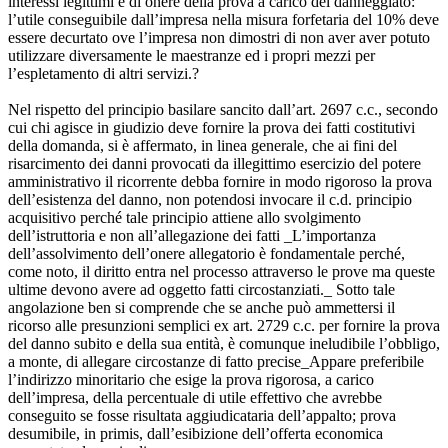
interessi legittimi e di onere della prova a carico del danneggiato:
l’utile conseguibile dall’impresa nella misura forfetaria del 10% deve
essere decurtato ove l’impresa non dimostri di non aver aver potuto
utilizzare diversamente le maestranze ed i propri mezzi per
l’espletamento di altri servizi.?
Nel rispetto del principio basilare sancito dall’art. 2697 c.c., secondo
cui chi agisce in giudizio deve fornire la prova dei fatti costitutivi
della domanda, si è affermato, in linea generale, che ai fini del
risarcimento dei danni provocati da illegittimo esercizio del potere
amministrativo il ricorrente debba fornire in modo rigoroso la prova
dell’esistenza del danno, non potendosi invocare il c.d. principio
acquisitivo perché tale principio attiene allo svolgimento
dell’istruttoria e non all’allegazione dei fatti _L’importanza
dell’assolvimento dell’onere allegatorio è fondamentale perché,
come noto, il diritto entra nel processo attraverso le prove ma queste
ultime devono avere ad oggetto fatti circostanziati._ Sotto tale
angolazione ben si comprende che se anche può ammettersi il
ricorso alle presunzioni semplici ex art. 2729 c.c. per fornire la prova
del danno subito e della sua entità, è comunque ineludibile l’obbligo,
a monte, di allegare circostanze di fatto precise_Appare preferibile
l’indirizzo minoritario che esige la prova rigorosa, a carico
dell’impresa, della percentuale di utile effettivo che avrebbe
conseguito se fosse risultata aggiudicataria dell’appalto; prova
desumibile, in primis, dall’esibizione dell’offerta economica