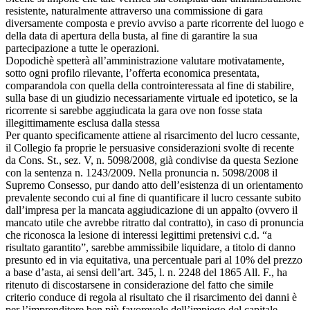
resistente, naturalmente attraverso una commissione di gara
diversamente composta e previo avviso a parte ricorrente del luogo e
della data di apertura della busta, al fine di garantire la sua
partecipazione a tutte le operazioni.
Dopodichè spetterà all’amministrazione valutare motivatamente,
sotto ogni profilo rilevante, l’offerta economica presentata,
comparandola con quella della controinteressata al fine di stabilire,
sulla base di un giudizio necessariamente virtuale ed ipotetico, se la
ricorrente si sarebbe aggiudicata la gara ove non fosse stata
illegittimamente esclusa dalla stessa
Per quanto specificamente attiene al risarcimento del lucro cessante,
il Collegio fa proprie le persuasive considerazioni svolte di recente
da Cons. St., sez. V, n. 5098/2008, già condivise da questa Sezione
con la sentenza n. 1243/2009. Nella pronuncia n. 5098/2008 il
Supremo Consesso, pur dando atto dell’esistenza di un orientamento
prevalente secondo cui al fine di quantificare il lucro cessante subito
dall’impresa per la mancata aggiudicazione di un appalto (ovvero il
mancato utile che avrebbe ritratto dal contratto), in caso di pronuncia
che riconosca la lesione di interessi legittimi pretensivi c.d. “a
risultato garantito”, sarebbe ammissibile liquidare, a titolo di danno
presunto ed in via equitativa, una percentuale pari al 10% del prezzo
a base d’asta, ai sensi dell’art. 345, l. n. 2248 del 1865 All. F., ha
ritenuto di discostarsene in considerazione del fatto che simile
criterio conduce di regola al risultato che il risarcimento dei danni è
per l’imprenditore ben più favorevole dell’impiego del capitale.