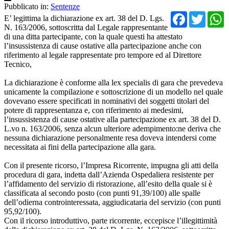
Pubblicato in:
Sentenze
Facebo
Twit
E’ legittima la dichiarazione ex art. 38 del D. Lgs.
N. 163/2006, sottoscritta dal Legale rappresentante
di una ditta partecipante, con la quale questi ha attestato
l’insussistenza di cause ostative alla partecipazione anche con
riferimento al legale rappresentate pro tempore ed al Direttore
Tecnico,
La dichiarazione è conforme alla lex specialis di gara che prevedeva
unicamente la compilazione e sottoscrizione di un modello nel quale
dovevano essere specificati in nominativi dei soggetti titolari del
potere di rappresentanza e, con riferimento ai medesimi,
l’insussistenza di cause ostative alla partecipazione ex art. 38 del D.
L.vo n. 163/2006, senza alcun ulteriore adempimento:ne deriva che
nessuna dichiarazione personalmente resa doveva intendersi come
necessitata ai fini della partecipazione alla gara.
Con il presente ricorso, l’Impresa Ricorrente, impugna gli atti della
procedura di gara, indetta dall’Azienda Ospedaliera resistente per
l’affidamento del servizio di ristorazione, all’esito della quale si è
classificata al secondo posto (con punti 91,39/100) alle spalle
dell’odierna controinteressata, aggiudicataria del servizio (con punti
95,92/100).
Con il ricorso introduttivo, parte ricorrente, eccepisce l’illegittimità