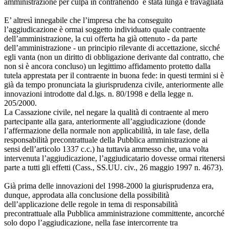
amministrazione per culpa in contrahendo è stata lunga e travagliata
E’ altresì innegabile che l’impresa che ha conseguito
l’aggiudicazione è ormai soggetto individuato quale contraente
dell’amministrazione, la cui offerta ha già ottenuto - da parte
dell’amministrazione - un principio rilevante di accettazione, sicché
egli vanta (non un diritto di obbligazione derivante dal contratto, che
non si è ancora concluso) un legittimo affidamento protetto dalla
tutela apprestata per il contraente in buona fede: in questi termini si è
già da tempo pronunciata la giurisprudenza civile, anteriormente alle
innovazioni introdotte dal d.lgs. n. 80/1998 e della legge n.
205/2000.
La Cassazione civile, nel negare la qualità di contraente al mero
partecipante alla gara, anteriormente all’aggiudicazione (donde
l’affermazione della normale non applicabilità, in tale fase, della
responsabilità precontrattuale della Pubblica amministrazione ai
sensi dell’articolo 1337 c.c.) ha tuttavia ammesso che, una volta
intervenuta l’aggiudicazione, l’aggiudicatario dovesse ormai ritenersi
parte a tutti gli effetti (Cass., SS.UU. civ., 26 maggio 1997 n. 4673).
Già prima delle innovazioni del 1998-2000 la giurisprudenza era,
dunque, approdata alla conclusione della possibilità
dell’applicazione delle regole in tema di responsabilità
precontrattuale alla Pubblica amministrazione committente, ancorché
solo dopo l’aggiudicazione, nella fase intercorrente tra