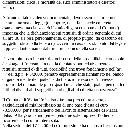
dichiarazioni circa la moralità dei suoi amministratori e direttori
tecnici
A fronte di tale evidenza documentale, deve essere chiaro come
nessuna norma di legge (e neppure, nella fattispecie concreta in
esame, nessuna clausola del bando di gara emanato dal Comune)
imponga che la dichiarazione sui requisiti di ordine generale di cui
all’art. 38 sia resa personalmente, di proprio pugno, da ciascuno dei
soggetti indicati alla lettera c), ovvero in caso di s.r.l., tanto dal legale
rappresentante quanto dal direttore tecnico della società
E’ vero piuttosto il contrario, nel senso della possibilità che uno solo
dei soggetti “rilevanti” renda la dichiarazione relativamente ai
requisiti (propri e) di tutti, possibilità che trova fondamento nell’art.
47 del d.p.r. 445/2000, peraltro espressamente richiamato nel bando
di gara, a mente del quale “la dichiarazione resa nell’interesse
proprio del dichiarante può riguardare anche stati, qualità personali e
fatti relativi ad altri soggetti di cui egli abbia diretta conoscenza”
Il Comune di Vidigulfo ha bandito una procedura aperta, da
aggiudicarsi al miglior ribasso su di una base d’asta di euro
78.500,00, per l’affidamento dei lavori di sistemazione di Piazza
Italia._Alla gara hanno partecipato due sole imprese, l’odierna
ricorrente e la controinteressata.
Nella seduta del 17.1.2009 la Commissione ha disposto l’esclusione