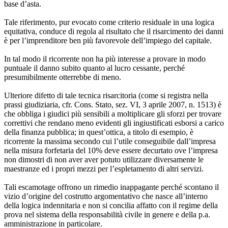
base d’asta.
Tale riferimento, pur evocato come criterio residuale in una logica
equitativa, conduce di regola al risultato che il risarcimento dei danni
è per l’imprenditore ben più favorevole dell’impiego del capitale.
In tal modo il ricorrente non ha più interesse a provare in modo
puntuale il danno subito quanto al lucro cessante, perché
presumibilmente otterrebbe di meno.
Ulteriore difetto di tale tecnica risarcitoria (come si registra nella
prassi giudiziaria, cfr. Cons. Stato, sez. VI, 3 aprile 2007, n. 1513) è
che obbliga i giudici più sensibili a moltiplicare gli sforzi per trovare
correttivi che rendano meno evidenti gli ingiustificati esborsi a carico
della finanza pubblica; in quest’ottica, a titolo di esempio, è
ricorrente la massima secondo cui l’utile conseguibile dall’impresa
nella misura forfetaria del 10% deve essere decurtato ove l’impresa
non dimostri di non aver aver potuto utilizzare diversamente le
maestranze ed i propri mezzi per l’espletamento di altri servizi.
Tali escamotage offrono un rimedio inappagante perché scontano il
vizio d’origine del costrutto argomentativo che nasce all’interno
della logica indennitaria e non si concilia affatto con il regime della
prova nel sistema della responsabilità civile in genere e della p.a.
amministrazione in particolare.