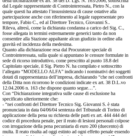
della dichiarazione ex art. 38 del D. Lgs. N. 163/2006, sottoscritta
dal Legale rappresentante di Controinteressata, Pietro N., con la
quale questi ha attestato l’insussistenza di cause ostative alla
partecipazione anche con riferimento al legale rappresentate pro
tempore, Fabio C., ed al Direttore Tecnico, Giovanni S..
Rileva, altresì, come la dichiarata condanna a carico del Sig. C.,
fosse allegata in termini estremamente generici tanto da non
consentire alla Stazione appaltante alcun giudizio in ordine alla
gravità ed incidenza della medesima.
Quanto alla dichiarazione resa dal Procuratore speciale di
Controinteressata, sulla quale si appuntano le censure formulate in
sede di ricorso introduttivo, come prescritto al punto 18.8 del
Capitolato speciale, il Sig. Pietro N. ha compilato e sottoscritto
l’allegato “MODELLO ALFA” indicando i nominativi dei soggetti
dotati di rappresentanza dell’impresa, dichiarando “che nei confronti
della Ditta non ricorrono le condizioni indicate ex art. 38 D.L.vo
12.04.2006 n. 163 che dispone quanto segue…”.
Con “Dichiarazione integrativa sulle cause di esclusione ha
specificato ulteriormente che:
- “nei confronti del Direttore Tecnico Sig. Giovanni S. è stata
pronunciata in data 04/06/04 sentenza del Tribunale di Torino di
applicazione della pena su richiesta delle parti ex art. 444 444 del
codice di procedura penale, per il reato di lesioni personali colpose
con irrogazione della pena pecuniaria di euro 200 (duecento) di
multa. Il reato risulta ad oggi estinto ad ogni effetto penale essendo