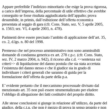
Appare preferibile l’indirizzo minoritario che esige la prova rigorosa,
a carico dell’impresa, della percentuale di utile effettivo che avrebbe
conseguito se fosse risultata aggiudicataria dell’appalto; prova
desumibile, in primis, dall’esibizione dell’offerta economica
presentata al seggio di gara (cfr. Cons. Stato, sez. V, 5 aprile 2005,
n. 1563; sez. VI, 4 aprile 2003, n. 478).
Parimenti deve essere precisato l’ambito di applicazione dell’art. 35,
co. 2, d.lgs. n. 80 del 1998.
Premesso che nel processo amministrativo non sono ammissibili
domande di condanna generica ex art. 278 c.p.c. (cfr. Cons. Stato,
sez. IV, 2 marzo 2004, n. 942), il ricorso alla c.d. <<sentenza sui
criteri>> di liquidazione del danno postula che sia stata accertata
l’esistenza del danno stesso e che il giudice sia in grado di
individuare i criteri generali che saranno di guida per la
formulazione dell’offerta da parte della p.a.
E’ evidente pertanto che il meccanismo processuale divisato dal
menzionato art. 35 non può essere strumentalizzato per eludere
l’obbligo di allegazione dei fatti costitutivi del proprio diritto.
Alle stesse conclusioni si giunge in relazione all’utilizzo, da parte del
giudice, della c.t.u. che non è mezzo di prova in senso proprio e non