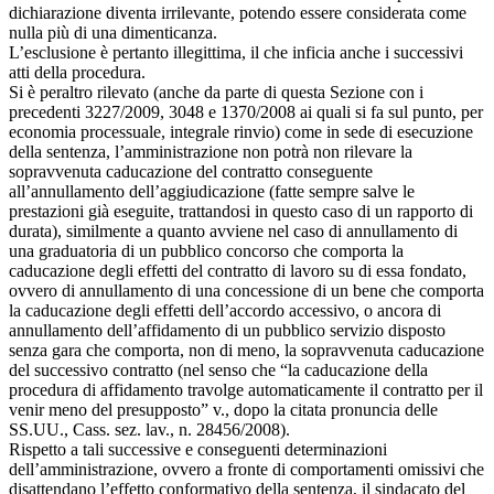
dichiarazione diventa irrilevante, potendo essere considerata come
nulla più di una dimenticanza.
L’esclusione è pertanto illegittima, il che inficia anche i successivi
atti della procedura.
Si è peraltro rilevato (anche da parte di questa Sezione con i
precedenti 3227/2009, 3048 e 1370/2008 ai quali si fa sul punto, per
economia processuale, integrale rinvio) come in sede di esecuzione
della sentenza, l’amministrazione non potrà non rilevare la
sopravvenuta caducazione del contratto conseguente
all’annullamento dell’aggiudicazione (fatte sempre salve le
prestazioni già eseguite, trattandosi in questo caso di un rapporto di
durata), similmente a quanto avviene nel caso di annullamento di
una graduatoria di un pubblico concorso che comporta la
caducazione degli effetti del contratto di lavoro su di essa fondato,
ovvero di annullamento di una concessione di un bene che comporta
la caducazione degli effetti dell’accordo accessivo, o ancora di
annullamento dell’affidamento di un pubblico servizio disposto
senza gara che comporta, non di meno, la sopravvenuta caducazione
del successivo contratto (nel senso che “la caducazione della
procedura di affidamento travolge automaticamente il contratto per il
venir meno del presupposto” v., dopo la citata pronuncia delle
SS.UU., Cass. sez. lav., n. 28456/2008).
Rispetto a tali successive e conseguenti determinazioni
dell’amministrazione, ovvero a fronte di comportamenti omissivi che
disattendano l’effetto conformativo della sentenza, il sindacato del