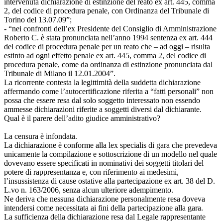
intervenuta dichiarazione di estinzione del reato ex art. 445, comma
2, del codice di procedura penale, con Ordinanza del Tribunale di
Torino del 13.07.09”;
- “nei confronti dell’ex Presidente del Consiglio di Amministrazione
Roberto C. è stata pronunciata nell’anno 1994 sentenza ex art. 444
del codice di procedura penale per un reato che – ad oggi – risulta
estinto ad ogni effetto penale ex art. 445, comma 2, del codice di
procedura penale, come da ordinanza di estinzione pronunciata dal
Tribunale di Milano il 12.01.2004”.
La ricorrente contesta la legittimità della suddetta dichiarazione
affermando come l’autocertificazione riferita a “fatti personali” non
possa che essere resa dal solo soggetto interessato non essendo
ammesse dichiarazioni riferite a soggetti diversi dal dichiarante.
Qual è il parere dell’adito giudice amministrativo?
La censura è infondata.
La dichiarazione è conforme alla lex specialis di gara che prevedeva
unicamente la compilazione e sottoscrizione di un modello nel quale
dovevano essere specificati in nominativi dei soggetti titolari del
potere di rappresentanza e, con riferimento ai medesimi,
l’insussistenza di cause ostative alla partecipazione ex art. 38 del D.
L.vo n. 163/2006, senza alcun ulteriore adempimento.
Ne deriva che nessuna dichiarazione personalmente resa doveva
intendersi come necessitata ai fini della partecipazione alla gara.
La sufficienza della dichiarazione resa dal Legale rappresentante