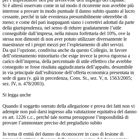
Si è altresì osservato come in tal modo il ricorrente non avrebbe più
interesse a provare in modo puntuale il danno subito quanto al lucro
cessante, perché in tale evenienza presumibilmente otterrebbe di
meno; e come del pari inappaganti siano i correttivi adottati da parte
della giurisprudenza, nel senso di ridurre gradatamente l’utile
conseguibile dall’impresa, nella misura forfettaria del 10%, ove la
stessa non dimostri di non aver potuto utilizzare diversamente le
maestranze ed i propri mezzi per l’espletamento di altri servizi.
Da qui l’opzione, condivisa anche da questo Collegio, in favore
dell’orientamento minoritario che esige invece la prova rigorosa a
carico dell’impresa, della percentuale di utile effettivo che avrebbe
conseguito se fosse risultata aggiudicataria dell’appalto, desumibile
in via principale dall’esibizione dell’offerta economica presentata in
sede di gara (v. già in precedenza, Cons. St., sez. V, n. 1563/2005;
sez. IV, n. 478/2003).
Si legga anche
Quando il soggetto onerato della allegazione e prova dei fatti non vi
adempie non può darsi ingresso alla valutazione equitativa del danno
ex art. 1226 c.c., perché tale norma presuppone l’impossibilità di
provare l’ammontare preciso del pregiudizio subito
In tema di entità del danno da riconoscere in caso di lesione di