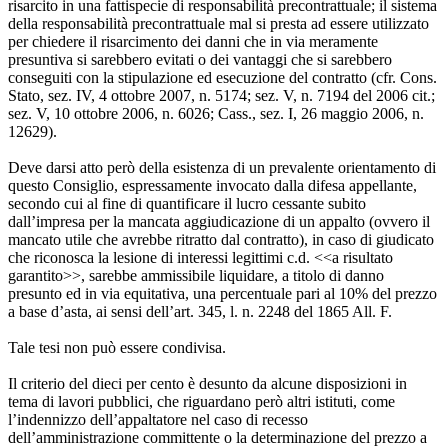
risarcito in una fattispecie di responsabilità precontrattuale; il sistema
della responsabilità precontrattuale mal si presta ad essere utilizzato
per chiedere il risarcimento dei danni che in via meramente
presuntiva si sarebbero evitati o dei vantaggi che si sarebbero
conseguiti con la stipulazione ed esecuzione del contratto (cfr. Cons.
Stato, sez. IV, 4 ottobre 2007, n. 5174; sez. V, n. 7194 del 2006 cit.;
sez. V, 10 ottobre 2006, n. 6026; Cass., sez. I, 26 maggio 2006, n.
12629).
Deve darsi atto però della esistenza di un prevalente orientamento di
questo Consiglio, espressamente invocato dalla difesa appellante,
secondo cui al fine di quantificare il lucro cessante subito
dall’impresa per la mancata aggiudicazione di un appalto (ovvero il
mancato utile che avrebbe ritratto dal contratto), in caso di giudicato
che riconosca la lesione di interessi legittimi c.d. <<a risultato
garantito>>, sarebbe ammissibile liquidare, a titolo di danno
presunto ed in via equitativa, una percentuale pari al 10% del prezzo
a base d’asta, ai sensi dell’art. 345, l. n. 2248 del 1865 All. F.
Tale tesi non può essere condivisa.
Il criterio del dieci per cento è desunto da alcune disposizioni in
tema di lavori pubblici, che riguardano però altri istituti, come
l’indennizzo dell’appaltatore nel caso di recesso
dell’amministrazione committente o la determinazione del prezzo a