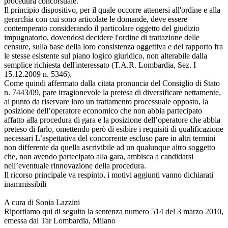
procedura concorsuale.
Il principio dispositivo, per il quale occorre attenersi all'ordine e alla
gerarchia con cui sono articolate le domande, deve essere
contemperato considerando il particolare oggetto del giudizio
impugnatorio, dovendosi decidere l'ordine di trattazione delle
censure, sulla base della loro consistenza oggettiva e del rapporto fra
le stesse esistente sul piano logico giuridico, non alterabile dalla
semplice richiesta dell'interessato (T.A.R. Lombardia, Sez. I
15.12.2009 n. 5346).
Come quindi affermato dalla citata pronuncia del Consiglio di Stato
n. 7443/09, pare irragionevole la pretesa di diversificare nettamente,
al punto da riservare loro un trattamento processuale opposto, la
posizione dell’operatore economico che non abbia partecipato
affatto alla procedura di gara e la posizione dell’operatore che abbia
preteso di farlo, omettendo però di esibire i requisiti di qualificazione
necessari L’aspettativa del concorrente escluso pare in altri termini
non differente da quella ascrivibile ad un qualunque altro soggetto
che, non avendo partecipato alla gara, ambisca a candidarsi
nell’eventuale rinnovazione della procedura.
Il ricorso principale va respinto, i motivi aggiunti vanno dichiarati
inammissibili
A cura di Sonia Lazzini
Riportiamo qui di seguito la sentenza numero 514 del 3 marzo 2010,
emessa dal Tar Lombardia, Milano