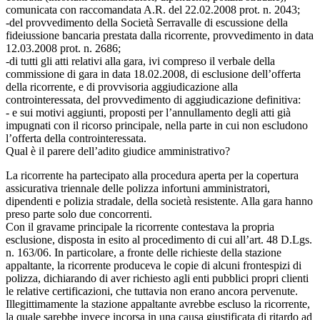
comunicata con raccomandata A.R. del 22.02.2008 prot. n. 2043;
-del provvedimento della Società Serravalle di escussione della
fideiussione bancaria prestata dalla ricorrente, provvedimento in data
12.03.2008 prot. n. 2686;
-di tutti gli atti relativi alla gara, ivi compreso il verbale della
commissione di gara in data 18.02.2008, di esclusione dell’offerta
della ricorrente, e di provvisoria aggiudicazione alla
controinteressata, del provvedimento di aggiudicazione definitiva:
- e sui motivi aggiunti, proposti per l’annullamento degli atti già
impugnati con il ricorso principale, nella parte in cui non escludono
l’offerta della controinteressata.
Qual è il parere dell’adito giudice amministrativo?
La ricorrente ha partecipato alla procedura aperta per la copertura
assicurativa triennale delle polizza infortuni amministratori,
dipendenti e polizia stradale, della società resistente. Alla gara hanno
preso parte solo due concorrenti.
Con il gravame principale la ricorrente contestava la propria
esclusione, disposta in esito al procedimento di cui all’art. 48 D.Lgs.
n. 163/06. In particolare, a fronte delle richieste della stazione
appaltante, la ricorrente produceva le copie di alcuni frontespizi di
polizza, dichiarando di aver richiesto agli enti pubblici propri clienti
le relative certificazioni, che tuttavia non erano ancora pervenute.
Illegittimamente la stazione appaltante avrebbe escluso la ricorrente,
la quale sarebbe invece incorsa in una causa giustificata di ritardo ad