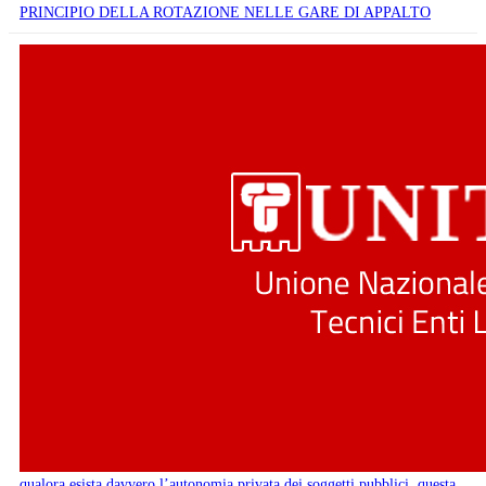
PRINCIPIO DELLA ROTAZIONE NELLE GARE DI APPALTO
qualora esista davvero l’autonomia privata dei soggetti pubblici, questa