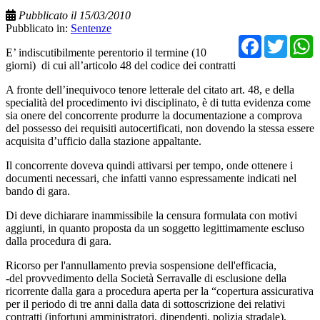
Pubblicato il 15/03/2010
Pubblicato in:
Sentenze
Facebo
Twit
E’ indiscutibilmente perentorio il termine (10
giorni) di cui all’articolo 48 del codice dei contratti
A fronte dell’inequivoco tenore letterale del citato art. 48, e della
specialità del procedimento ivi disciplinato, è di tutta evidenza come
sia onere del concorrente produrre la documentazione a comprova
del possesso dei requisiti autocertificati, non dovendo la stessa essere
acquisita d’ufficio dalla stazione appaltante.
Il concorrente doveva quindi attivarsi per tempo, onde ottenere i
documenti necessari, che infatti vanno espressamente indicati nel
bando di gara.
Di deve dichiarare inammissibile la censura formulata con motivi
aggiunti, in quanto proposta da un soggetto legittimamente escluso
dalla procedura di gara.
Ricorso per l'annullamento previa sospensione dell'efficacia,
-del provvedimento della Società Serravalle di esclusione della
ricorrente dalla gara a procedura aperta per la “copertura assicurativa
per il periodo di tre anni dalla data di sottoscrizione dei relativi
contratti (infortuni amministratori, dipendenti, polizia stradale),