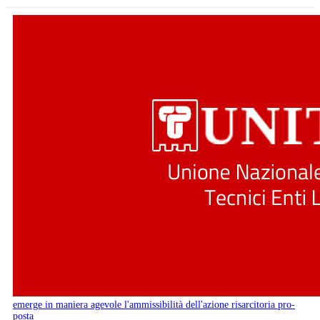
emerge in maniera agevole l'ammissibilità dell'azione risarcitoria pro-
posta