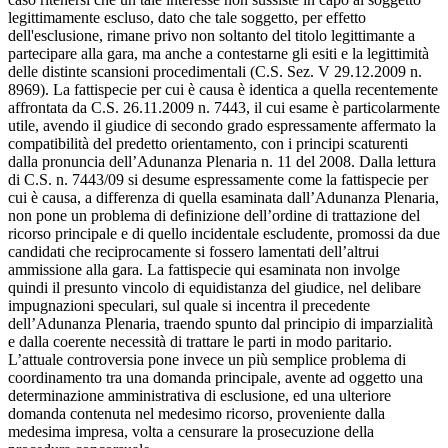
legittimamente escluso, dato che tale soggetto, per effetto
dell'esclusione, rimane privo non soltanto del titolo legittimante a
partecipare alla gara, ma anche a contestarne gli esiti e la legittimità
delle distinte scansioni procedimentali (C.S. Sez. V 29.12.2009 n.
8969). La fattispecie per cui è causa è identica a quella recentemente
affrontata da C.S. 26.11.2009 n. 7443, il cui esame è particolarmente
utile, avendo il giudice di secondo grado espressamente affermato la
compatibilità del predetto orientamento, con i principi scaturenti
dalla pronuncia dell’Adunanza Plenaria n. 11 del 2008. Dalla lettura
di C.S. n. 7443/09 si desume espressamente come la fattispecie per
cui è causa, a differenza di quella esaminata dall’Adunanza Plenaria,
non pone un problema di definizione dell’ordine di trattazione del
ricorso principale e di quello incidentale escludente, promossi da due
candidati che reciprocamente si fossero lamentati dell’altrui
ammissione alla gara. La fattispecie qui esaminata non involge
quindi il presunto vincolo di equidistanza del giudice, nel delibare
impugnazioni speculari, sul quale si incentra il precedente
dell’Adunanza Plenaria, traendo spunto dal principio di imparzialità
e dalla coerente necessità di trattare le parti in modo paritario.
L’attuale controversia pone invece un più semplice problema di
coordinamento tra una domanda principale, avente ad oggetto una
determinazione amministrativa di esclusione, ed una ulteriore
domanda contenuta nel medesimo ricorso, proveniente dalla
medesima impresa, volta a censurare la prosecuzione della