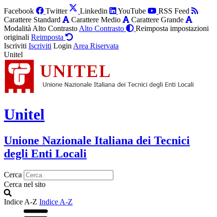
Facebook
Twitter
Linkedin
YouTube
RSS Feed
Carattere Standard
Carattere Medio
Carattere Grande
Modalità Alto Contrasto
Alto Contrasto
Reimposta impostazioni
originali
Reimposta
Iscriviti
Iscriviti
Login
Area Riservata
Unitel
Unitel
Unione Nazionale Italiana dei Tecnici
degli Enti Locali
Cerca
Cerca nel sito
Indice A-Z
Indice A-Z