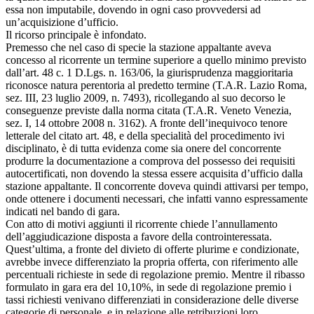
essa non imputabile, dovendo in ogni caso provvedersi ad
un’acquisizione d’ufficio.
Il ricorso principale è infondato.
Premesso che nel caso di specie la stazione appaltante aveva
concesso al ricorrente un termine superiore a quello minimo previsto
dall’art. 48 c. 1 D.Lgs. n. 163/06, la giurisprudenza maggioritaria
riconosce natura perentoria al predetto termine (T.A.R. Lazio Roma,
sez. III, 23 luglio 2009, n. 7493), ricollegando al suo decorso le
conseguenze previste dalla norma citata (T.A.R. Veneto Venezia,
sez. I, 14 ottobre 2008 n. 3162). A fronte dell’inequivoco tenore
letterale del citato art. 48, e della specialità del procedimento ivi
disciplinato, è di tutta evidenza come sia onere del concorrente
produrre la documentazione a comprova del possesso dei requisiti
autocertificati, non dovendo la stessa essere acquisita d’ufficio dalla
stazione appaltante. Il concorrente doveva quindi attivarsi per tempo,
onde ottenere i documenti necessari, che infatti vanno espressamente
indicati nel bando di gara.
Con atto di motivi aggiunti il ricorrente chiede l’annullamento
dell’aggiudicazione disposta a favore della controinteressata.
Quest’ultima, a fronte del divieto di offerte plurime e condizionate,
avrebbe invece differenziato la propria offerta, con riferimento alle
percentuali richieste in sede di regolazione premio. Mentre il ribasso
formulato in gara era del 10,10%, in sede di regolazione premio i
tassi richiesti venivano differenziati in considerazione delle diverse
categorie di personale, e in relazione alle retribuzioni loro