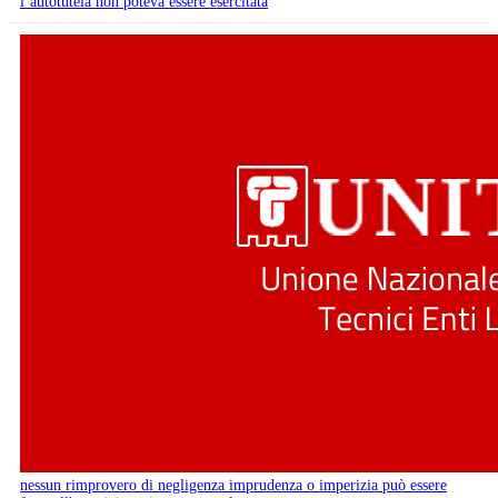
l’autotutela non poteva essere esercitata
nessun rimprovero di negligenza imprudenza o imperizia può essere