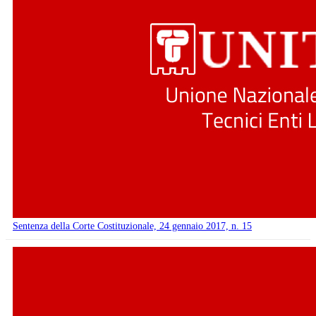
Sentenza della Corte Costituzionale, 24 gennaio 2017, n. 15