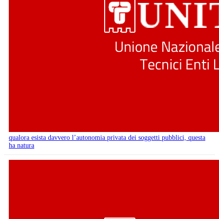
qualora esista davvero l’autonomia privata dei soggetti pubblici, questa
ha natura