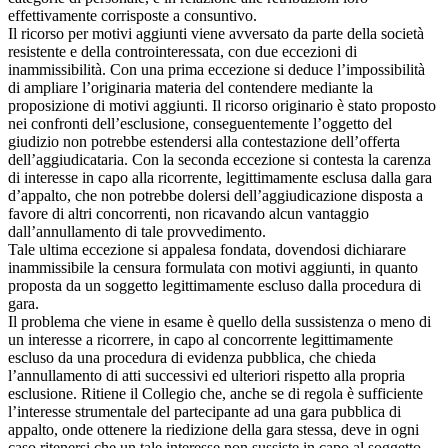
effettivamente corrisposte a consuntivo.
Il ricorso per motivi aggiunti viene avversato da parte della società
resistente e della controinteressata, con due eccezioni di
inammissibilità. Con una prima eccezione si deduce l’impossibilità
di ampliare l’originaria materia del contendere mediante la
proposizione di motivi aggiunti. Il ricorso originario è stato proposto
nei confronti dell’esclusione, conseguentemente l’oggetto del
giudizio non potrebbe estendersi alla contestazione dell’offerta
dell’aggiudicataria. Con la seconda eccezione si contesta la carenza
di interesse in capo alla ricorrente, legittimamente esclusa dalla gara
d’appalto, che non potrebbe dolersi dell’aggiudicazione disposta a
favore di altri concorrenti, non ricavando alcun vantaggio
dall’annullamento di tale provvedimento.
Tale ultima eccezione si appalesa fondata, dovendosi dichiarare
inammissibile la censura formulata con motivi aggiunti, in quanto
proposta da un soggetto legittimamente escluso dalla procedura di
gara.
Il problema che viene in esame è quello della sussistenza o meno di
un interesse a ricorrere, in capo al concorrente legittimamente
escluso da una procedura di evidenza pubblica, che chieda
l’annullamento di atti successivi ed ulteriori rispetto alla propria
esclusione. Ritiene il Collegio che, anche se di regola è sufficiente
l’interesse strumentale del partecipante ad una gara pubblica di
appalto, onde ottenere la riedizione della gara stessa, deve in ogni
caso ritenersi che un tale interesse non sussiste in capo al soggetto