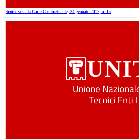
Sentenza della Corte Costituzionale, 24 gennaio 2017, n. 15