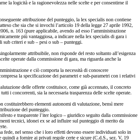
ne la logicità e la ragionevolezza nelle scelte e per consentirne il
 conseguente attribuzione del punteggio, la lex specialis non contiene
atteso che sia che si invochi l’articolo 19 della legge 27 aprile 1992,
e 2006, n. 163 (pure applicabile, avendo ad esso l’amministrazione
micamente più vantaggiosa, a indicare nella lex specialis di gara i
li sub criteri e sub – pesi o sub – punteggi.
singolarmente attribuibile, non risponde del resto soltanto all’esigenza
le scelte operate dalla commissione di gara, ma riguarda anche la
l’amministrazione e ciò comporta la necessità di conoscere
compresa la specificazione dei parametri e sub-parametri con i relativi
a valutazione delle offerte costituisce, come già accennato, il concreto
utti i concorrenti, sia la necessaria trasparenza delle scelte operate.
non costituirebbero elementi autonomi di valutazione, bensì mere
attribuzione del punteggio.
ifesto e trasparente l’iter logico – giuridico seguito dalla commissione
menti tecnici, idonei ex se ad influire sul punteggio di merito da
erte.
na fede, nel senso che i loro effetti devono essere individuati solo in
uindi a fornire ai privati regole certe e sicure (C.d.S., sez. V, 19