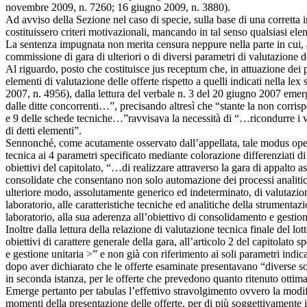
novembre 2009, n. 7260; 16 giugno 2009, n. 3880).
Ad avviso della Sezione nel caso di specie, sulla base di una corretta in
costituissero criteri motivazionali, mancando in tal senso qualsiasi ele
La sentenza impugnata non merita censura neppure nella parte in cui, ac
commissione di gara di ulteriori o di diversi parametri di valutazione del
Al riguardo, posto che costituisce jus receptum che, in attuazione dei 
elementi di valutazione delle offerte rispetto a quelli indicati nella l
2007, n. 4956), dalla lettura del verbale n. 3 del 20 giugno 2007 emer
dalle ditte concorrenti…”, precisando altresì che “stante la non corrispo
e 9 delle schede tecniche…”ravvisava la necessità di “…ricondurre i var
di detti elementi”.
Sennonché, come acutamente osservato dall’appellata, tale modus operan
tecnica ai 4 parametri specificato mediante colorazione differenziati di 
obiettivi del capitolato, “…di realizzare attraverso la gara di appalto a
consolidate che consentano non solo automazione dei processi analitici n
ulteriore modo, assolutamente generico ed indeterminato, di valutazione
laboratorio, alle caratteristiche tecniche ed analitiche della strumentazi
laboratorio, alla sua aderenza all’obiettivo di consolidamento e gestione
Inoltre dalla lettura della relazione di valutazione tecnica finale del lo
obiettivi di carattere generale della gara, all’articolo 2 del capitolat
e gestione unitaria >” e non già con riferimento ai soli parametri indic
dopo aver dichiarato che le offerte esaminate presentavano “diverse s
in seconda istanza, per le offerte che prevedono quanto ritenuto ottima
Emerge pertanto per tabulas l’effettivo stravolgimento ovvero la modif
momenti della presentazione delle offerte, per di più soggettivamente 