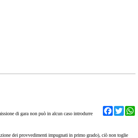
Facebo
Twit
missione di gara non può in alcun caso introdurre
nazione dei provvedimenti impugnati in primo grado), ciò non toglie