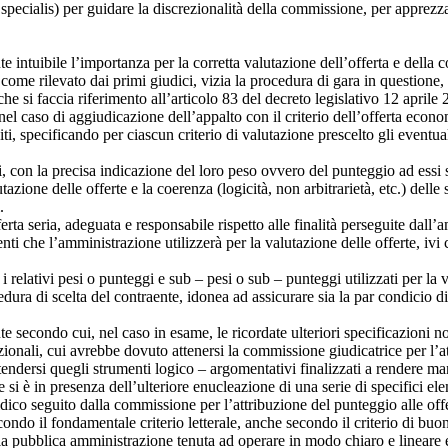
specialis) per guidare la discrezionalità della commissione, per apprezzar
te intuibile l’importanza per la corretta valutazione dell’offerta e della
come rilevato dai primi giudici, vizia la procedura di gara in questione, 
e si faccia riferimento all’articolo 83 del decreto legislativo 12 april
el caso di aggiudicazione dell’appalto con il criterio dell’offerta econo
iti, specificando per ciascun criterio di valutazione prescelto gli eventua
eri, con la precisa indicazione del loro peso ovvero del punteggio ad essi 
tazione delle offerte e la coerenza (logicità, non arbitrarietà, etc.) del
.
erta seria, adeguata e responsabile rispetto alle finalità perseguite dal
ti che l’amministrazione utilizzerà per la valutazione delle offerte, ivi 
on i relativi pesi o punteggi e sub – pesi o sub – punteggi utilizzati per l
ura di scelta del contraente, idonea ad assicurare sia la par condicio di t
te secondo cui, nel caso in esame, le ricordate ulteriori specificazioni 
vazionali, cui avrebbe dovuto attenersi la commissione giudicatrice per l’
endersi quegli strumenti logico – argomentativi finalizzati a rendere man
si è in presenza dell’ulteriore enucleazione di una serie di specifici ele
uridico seguito dalla commissione per l’attribuzione del punteggio alle off
econdo il fondamentale criterio letterale, anche secondo il criterio di buo
a pubblica amministrazione tenuta ad operare in modo chiaro e lineare e q