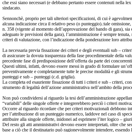
che essi siano necessari (e debbano pertanto essere contenuti nella lex 
sindacato.
Sennonchè, proprio per tali ulteriori specificazioni, di cui è agevolmen
alcuna indicazione circa il relativo peso (o punteggio).:tale omissione, 
n. 358 (vigente al momento dell’approvazione del bando di gara), sia ch
adeguato le previsioni della gara), l’amministrazione è sempre tenuta, n
criteri di valutazione, con l’indicazione della ponderazione loro attribu
La necessaria previa fissazione dei criteri e degli eventuali sub – crit
di assicurare la dovuta trasparenza della fase procedimentale della valu
precedente fase di predisposizione dell’offerta da parte dei concorrenti
Questi ultimi, infatti, devono essere messi in grado di formulare un’off
preventivamente e completamente tutte le precise modalità e gli strumen
punteggi e sub – punteggi (c.d. griglia).
La completa ed esauriente fissazione di tutti i criteri e sub - criteri, c
strumento di legalità dell’azione amministrativa nell’ambito della proced
Non può condividersi al riguardo la tesi dell’amministrazione appellan
“variabili” delle singole offerte e integrerebbero perciò i criteri moti
Occorre al riguardo ricordare che per criteri motivazionali debbono int
per l’attribuzione di un punteggio numerico, laddove nel caso di specie 
attribuire alla singole offerte, inidonei ad esprimere l’iter logico – gi
Del resto gli atti amministrativi devono essere interpretati, oltre che s
base a ciò che il destinatario può ragionevolmente intendere, essendo l