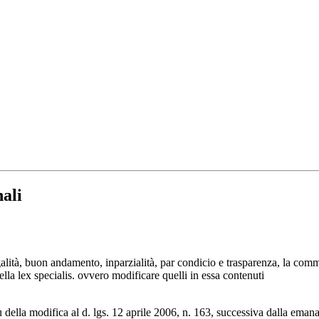
nali
egalità, buon andamento, inparzialità, par condicio e trasparenza, la com
 nella lex specialis. ovvero modificare quelli in essa contenuti
 della modifica al d. lgs. 12 aprile 2006, n. 163, successiva dalla ema