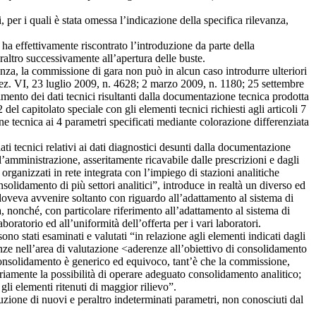
, per i quali è stata omessa l’indicazione della specifica rilevanza,
ha effettivamente riscontrato l’introduzione da parte della
peraltro successivamente all’apertura delle buste.
renza, la commissione di gara non può in alcun caso introdurre ulteriori
., sez. VI, 23 luglio 2009, n. 4628; 2 marzo 2009, n. 1180; 25 settembre
mento dei dati tecnici risultanti dalla documentazione tecnica prodotta
el capitolato speciale con gli elementi tecnici richiesti agli articoli 7
ne tecnica ai 4 parametri specificati mediante colorazione differenziata
 tecnici relativi ai dati diagnostici desunti dalla documentazione
ll’amministrazione, asseritamente ricavabile dalle prescrizioni e dagli
 organizzati in rete integrata con l’impiego di stazioni analitiche
solidamento di più settori analitici”, introduce in realtà un diverso ed
 doveva avvenire soltanto con riguardo all’adattamento al sistema di
nza, nonché, con particolare riferimento all’adattamento al sistema di
oratorio ed all’uniformità dell’offerta per i vari laboratori.
sono stati esaminati e valutati “in relazione agli elementi indicati dagli
erenze nell’area di valutazione <aderenze all’obiettivo di consolidamento
el consolidamento è generico ed equivoco, tant’è che la commissione,
iamente la possibilità di operare adeguato consolidamento analitico;
li elementi ritenuti di maggior rilievo”.
uzione di nuovi e peraltro indeterminati parametri, non conosciuti dal