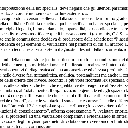
terpretazione della lex specialis, deve negarsi che gli ulteriori parametri
mento, ancorché indiziario o di ordine sistematico.
cogliendo la censura sollevata dalla società ricorrente in primo grado, 
la qualità dell’offerta rispetto a quelli specificati nella lex specialis., 
principi di legalità, buon andamento, inparzialità, par condicio e traspa
ex specialis. ovvero modificare quelli in essa contenuti (ex multis, C.d.S
ge che la commissione decideva di predisporre delle schede per “l’inseri
ndenza degli elementi di valutazione nei parametri di cui all’articolo 12 d
i dati tecnici relativi ai sistemi diagnostici desunti dalla documentazio
di della commissione (ed in particolare proprio la riconduzione dei dati
detti elementi), pur dichiaratamente finalizzato a realizzare l’intento de
ssetti operativi di diagnostica ad alta automazione ed elevata produttività
elle diverse fasi (preanalittica, analitica, postanalitica) ma anche il con
 delle offerte che invece, secondo la più volte ricordata lex specialis,
one, alle caratteristiche tecniche e qualitative dei reagenti e all’assiste
 unitaria, all’adattamento all’organizzazione generale ed agli spazi di lab
tto n. 4 emerge effettivamente che i sistemi offerti dalle ditte concorrenti 
o speciale d’oneri”, e che le valutazioni sono state espresse “…nelle diff
ati nell’articolo 12 del capitolato speciale d’oneri; lo stesso criterio d
oluzioni di consolidamento”, afferma espressamente “…valutare prioritar
le, si procederà ad una valutazione comparativa evidenziando in sintesi g
icazione degli originari parametri di valutazione ovvero ancora l’introd
interpretati dalla commissione.