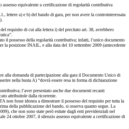
io assenso equivalente a certificazione di regolarità contributiva
1., lettere a) e b) del bando di gara, per non avere la controinteressata
).
el requisito di cui alla lettera i) del precitato art. 38, avrebbero
atica”.
to il possesso della regolarità contributiva; infatti, l’unico documento
) per la posizione INAIL, e alla data del 10 settembre 2009 (antecedente
gare alla domanda di partecipazione alla gara il Documento Unico di
serire nella busta A) “dovrà essere resa in forma di dichiarazione
contributiva; l’aver presentato anche due documenti recanti
to attribuitole dalla ricorrente.
on fosse idonea a dimostrare il possesso del requisito per tutta la
 prima della pubblicazione del bando, si osserva quanto segue. La
9), che non sono state però esitate dagli enti previdenziali nel
iale 24 ottobre 2007, il silenzio assenso equivalente a certificazione di