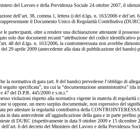
Ministero del Lavoro e della Previdenza Sociale 24 ottobre 2007, il silenz
ione dell’art. 38, comma 1, lettera i) del d.lgs. n. 163/2006 e del’art. 6.
ale rappresentante il Documento Unico di Regolarità Contributiva (DURC
e le partecipanti, oltre a rendere una dichiarazione attestante il possesso d
to solo due documenti recanti “attribuzione del codice identificativo pr
art. 48 del d.lgs. n. 163/2006, la controinteressata non avrebbe dimostra
data del 29 aprile 2009 (antecedente alla data di pubblicazione del bando
he la normativa di gara (art. 8 del bando) prevedesse l’obbligo di alle
seguito specificata”, tra cui la “documentazione amministrativa” (da in
 46 e 47 del D.P.R. 445/2000 e s.m.i.”
sso violazioni rispetto alla normativa vigente in materia di regolarità 
ione si oppone, un mero surplus documentale, non espressivo del significa
ata per attestare la regolarità contributiva della CONTROINTERESSATA n
uta in data antecedente all’aggiudicazione della gara e in parte perfino
hieste di DURC (rispettivamente in data 9 ottobre 2009 e 15 dicembre 200
nsi dell’art. 6 del decreto del Ministero del Lavoro e della Previdenza Soc