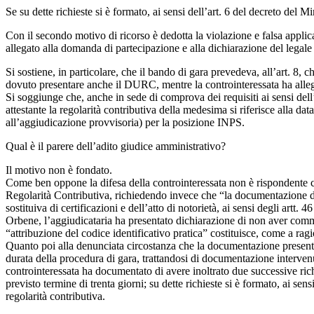
Se su dette richieste si è formato, ai sensi dell’art. 6 del decreto del 
Con il secondo motivo di ricorso è dedotta la violazione e falsa applicaz
allegato alla domanda di partecipazione e alla dichiarazione del leg
Si sostiene, in particolare, che il bando di gara prevedeva, all’art. 8, ch
dovuto presentare anche il DURC, mentre la controinteressata ha allega
Si soggiunge che, anche in sede di comprova dei requisiti ai sensi dell’
attestante la regolarità contributiva della medesima si riferisce alla 
all’aggiudicazione provvisoria) per la posizione INPS.
Qual è il parere dell’adito giudice amministrativo?
Il motivo non è fondato.
Come ben oppone la difesa della controinteressata non è rispondente c
Regolarità Contributiva, richiedendo invece che “la documentazione di 
sostituiva di certificazioni e dell’atto di notorietà, ai sensi degli artt.
Orbene, l’aggiudicataria ha presentato dichiarazione di non aver comme
“attribuzione del codice identificativo pratica” costituisce, come a rag
Quanto poi alla denunciata circostanza che la documentazione present
durata della procedura di gara, trattandosi di documentazione interven
controinteressata ha documentato di avere inoltrato due successive ric
previsto termine di trenta giorni; su dette richieste si è formato, ai se
regolarità contributiva.