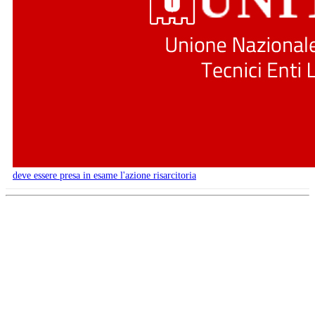
deve essere presa in esame l'azione risarcitoria