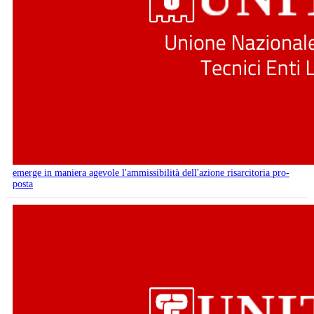
emerge in maniera agevole l'ammissibilità dell'azione risarcitoria pro-
posta