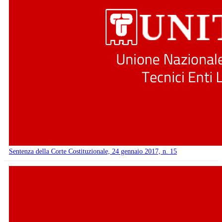
Sentenza della Corte Costituzionale, 24 gennaio 2017, n. 15