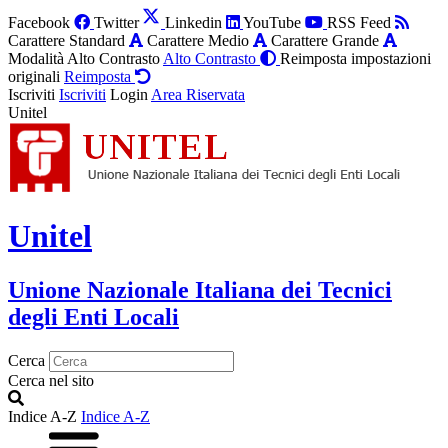
Facebook
Twitter
Linkedin
YouTube
RSS Feed
Carattere Standard
Carattere Medio
Carattere Grande
Modalità Alto Contrasto
Alto Contrasto
Reimposta impostazioni
originali
Reimposta
Iscriviti
Iscriviti
Login
Area Riservata
Unitel
Unitel
Unione Nazionale Italiana dei Tecnici
degli Enti Locali
Cerca
Cerca nel sito
Indice A-Z
Indice A-Z