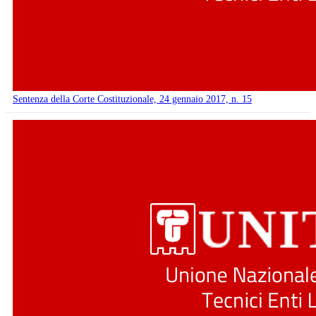
Sentenza della Corte Costituzionale, 24 gennaio 2017, n. 15