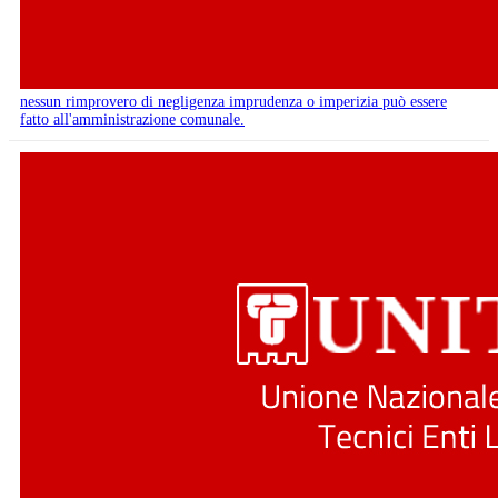
nessun rimprovero di negligenza imprudenza o imperizia può essere
fatto all'amministrazione comunale.