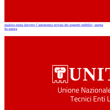
qualora esista davvero l’autonomia privata dei soggetti pubblici, questa
ha natura