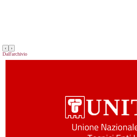
‹
›
Dall'archivio