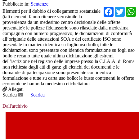
Pubblicato in:
Sentenze
Facebo
Twit
Elementi per il dubbio di collegamento sostanziale
(tali elementi fanno ritenere verosimile la
provenienza da un medesimo centro decisionale delle offerte
presentate): le polizze fideiussorie sono rilasciate dalla medesima
compagnia con numero progressivo; le dichiarazioni di conformità
all’originale delle attestazioni SOA e del certificato ISO sono
presentate in maniera identica su foglio uso bollo; tutte le
dichiarazioni sono presentate con identica formulazione su fogli uso
bollo e recano tutte quale ultima dichiarazione gli estremi
dell’iscrizione nel registro delle imprese presso la C.I.A.A. di Roma
non richiesta dagli atti di gara; gli elenchi dei documenti e le
domande di partecipazione sono presentate con identica
formulazione e tutte su carta uso bollo; le buste contenenti le offerte
economiche hanno la medesima etichettatura.
Allegati
Scarica
Scarica
Dall'archivio