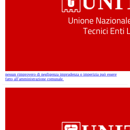
nessun rimprovero di negligenza imprudenza o imperizia può essere
fatto all'amministrazione comunale.