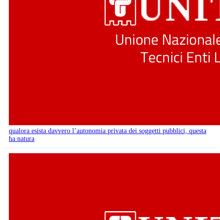
qualora esista davvero l’autonomia privata dei soggetti pubblici, questa
ha natura