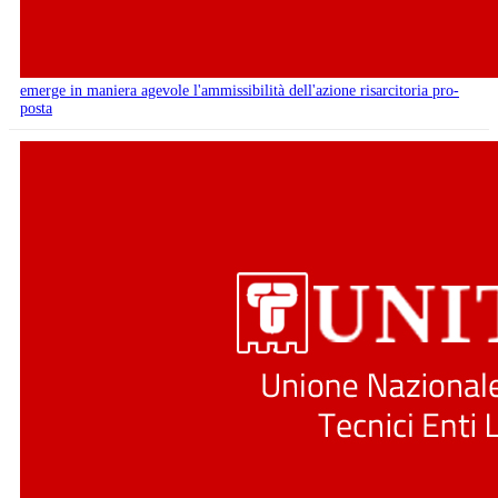
emerge in maniera agevole l'ammissibilità dell'azione risarcitoria pro-
posta