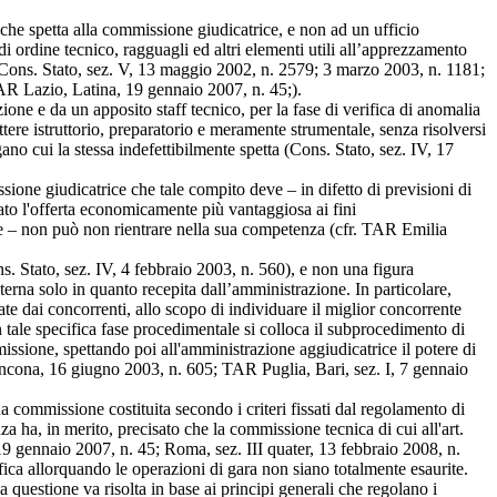
 che spetta alla commissione giudicatrice, e non ad un ufficio
 di ordine tecnico, ragguagli ed altri elementi utili all’apprezzamento
i, Cons. Stato, sez. V, 13 maggio 2002, n. 2579; 3 marzo 2003, n. 1181;
AR Lazio, Latina, 19 gennaio 2007, n. 45;).
one e da un apposito staff tecnico, per la fase di verifica di anomalia
rattere istruttorio, preparatorio e meramente strumentale, senza risolversi
no cui la stessa indefettibilmente spetta (Cons. Stato, sez. IV, 17
sione giudicatrice che tale compito deve – in difetto di previsioni di
ntato l'offerta economicamente più vantaggiosa ai fini
ione – non può non rientrare nella sua competenza (cfr. TAR Emilia
s. Stato, sez. IV, 4 febbraio 2003, n. 560), e non una figura
sterna solo in quanto recepita dall’amministrazione. In particolare,
te dai concorrenti, allo scopo di individuare il miglior concorrente
n tale specifica fase procedimentale si colloca il subprocedimento di
missione, spettando poi all'amministrazione aggiudicatrice il potere di
Ancona, 16 giugno 2003, n. 605; TAR Puglia, Bari, sez. I, 7 gennaio
a commissione costituita secondo i criteri fissati dal regolamento di
nza ha, in merito, precisato che la commissione tecnica di cui all'art.
19 gennaio 2007, n. 45; Roma, sez. III quater, 13 febbraio 2008, n.
ca allorquando le operazioni di gara non siano totalmente esaurite.
 questione va risolta in base ai principi generali che regolano i