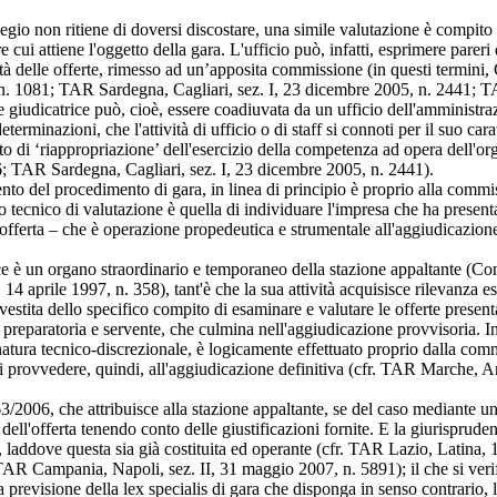
legio non ritiene di doversi discostare, una simile valutazione è compito
e cui attiene l'oggetto della gara. L'ufficio può, infatti, esprimere pareri
uità delle offerte, rimesso ad un’apposita commissione (in questi termin
 n. 1081; TAR Sardegna, Cagliari, sez. I, 23 dicembre 2005, n. 2441; T
 giudicatrice può, cioè, essere coadiuvata da un ufficio dell'amministrazi
determinazioni, che l'attività di ufficio o di staff si connoti per il suo ca
o di ‘riappropriazione’ dell'esercizio della competenza ad opera dell'orga
26; TAR Sardegna, Cagliari, sez. I, 23 dicembre 2005, n. 2441).
nto del procedimento di gara, in linea di principio è proprio alla commis
gano tecnico di valutazione è quella di individuare l'impresa che ha prese
ell'offerta – che è operazione propedeutica e strumentale all'aggiudicaz
ce è un organo straordinario e temporaneo della stazione appaltante (Con
14 aprile 1997, n. 358), tant'è che la sua attività acquisisce rilevanza e
estita dello specifico compito di esaminare e valutare le offerte presenta
e preparatoria e servente, che culmina nell'aggiudicazione provvisoria. I
 natura tecnico-discrezionale, è logicamente effettuato proprio dalla com
di provvedere, quindi, all'aggiudicazione definitiva (cfr. TAR Marche, 
3/2006, che attribuisce alla stazione appaltante, se del caso mediante un
 dell'offerta tenendo conto delle giustificazioni fornite. E la giurisprude
laddove questa sia già costituita ed operante (cfr. TAR Lazio, Latina, 
 Campania, Napoli, sez. II, 31 maggio 2007, n. 5891); il che si verifi
previsione della lex specialis di gara che disponga in senso contrario, la