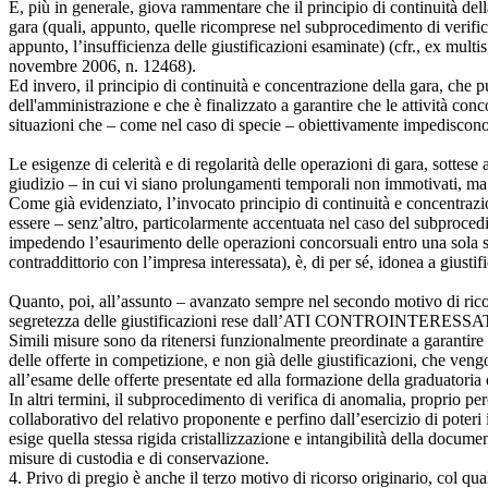
E, più in generale, giova rammentare che il principio di continuità del
gara (quali, appunto, quelle ricomprese nel subprocedimento di verifica
appunto, l’insufficienza delle giustificazioni esaminate) (cfr., ex mu
novembre 2006, n. 12468).
Ed invero, il principio di continuità e concentrazione della gara, che p
dell'amministrazione e che è finalizzato a garantire che le attività con
situazioni che – come nel caso di specie – obiettivamente impediscono l
Le esigenze di celerità e di regolarità delle operazioni di gara, sottese
giudizio – in cui vi siano prolungamenti temporali non immotivati, ma i
Come già evidenziato, l’invocato principio di continuità e concentrazion
essere – senz’altro, particolarmente accentuata nel caso del subproced
impedendo l’esaurimento delle operazioni concorsuali entro una sola sed
contraddittorio con l’impresa interessata), è, di per sé, idonea a giustif
Quanto, poi, all’assunto – avanzato sempre nel secondo motivo di ricor
segretezza delle giustificazioni rese dall’ATI CONTROINTERESSATA
Simili misure sono da ritenersi funzionalmente preordinate a garantire la
delle offerte in competizione, e non già delle giustificazioni, che ven
all’esame delle offerte presentate ed alla formazione della graduatoria 
In altri termini, il subprocedimento di verifica di anomalia, proprio pe
collaborativo del relativo proponente e perfino dall’esercizio di poteri 
esige quella stessa rigida cristallizzazione e intangibilità della docum
misure di custodia e di conservazione.
4. Privo di pregio è anche il terzo motivo di ricorso originario, col q