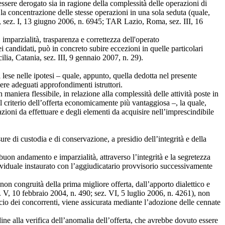
ssere derogato sia in ragione della complessità delle operazioni di
la concentrazione delle stesse operazioni in una sola seduta (quale,
i, sez. I, 13 giugno 2006, n. 6945; TAR Lazio, Roma, sez. III, 16
 imparzialità, trasparenza e correttezza dell'operato
i candidati, può in concreto subire eccezioni in quelle particolari
lia, Catania, sez. III, 9 gennaio 2007, n. 29).
i lese nelle ipotesi – quale, appunto, quella dedotta nel presente
ere adeguati approfondimenti istruttori.
aniera flessibile, in relazione alla complessità delle attività poste in
l criterio dell’offerta economicamente più vantaggiosa –, la quale,
zioni da effettuare e degli elementi da acquisire nell’imprescindibile
e di custodia e di conservazione, a presidio dell’integrità e della
 buon andamento e imparzialità, attraverso l’integrità e la segretezza
ndividuale instaurato con l’aggiudicatario provvisorio successivamente
non congruità della prima migliore offerta, dall’apporto dialettico e
sez. V, 10 febbraio 2004, n. 490; sez. VI, 5 luglio 2006, n. 4261), non
dicio dei concorrenti, viene assicurata mediante l’adozione delle cennate
ine alla verifica dell’anomalia dell’offerta, che avrebbe dovuto essere