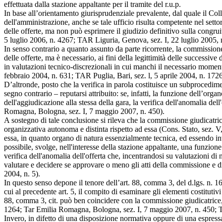
effettuata dalla stazione appaltante per il tramite del r.u.p.
In base all’orientamento giurisprudenziale prevalente, dal quale il Col
dell'amministrazione, anche se tale ufficio risulta competente nel settor
delle offerte, ma non può esprimere il giudizio definitivo sulla congr
5 luglio 2006, n. 4267; TAR Liguria, Genova, sez. I, 22 luglio 2005,
In senso contrario a quanto assunto da parte ricorrente, la commissione
delle offerte, ma è necessario, ai fini della legittimità delle successive 
in valutazioni tecnico-discrezionali in cui manchi il necessario moment
febbraio 2004, n. 631; TAR Puglia, Bari, sez. l, 5 aprile 2004, n. 17
D’altronde, posto che la verifica in parola costituisce un subprocedime
segno contrario – reputarsi attribuito: se, infatti, la funzione dell’or
dell'aggiudicazione alla stessa della gara, la verifica dell'anomalia d
Romagna, Bologna, sez. I, 7 maggio 2007, n. 450).
A sostegno di tale conclusione si rileva che la commissione giudicatri
organizzativa autonoma e distinta rispetto ad essa (Cons. Stato, sez. V, 
essa, in quanto organo di natura essenzialmente tecnica, ed essendo inv
possibile, svolge, nell'interesse della stazione appaltante, una funzion
verifica dell'anomalia dell'offerta che, incentrandosi su valutazioni di
valutare e decidere se approvare o meno gli atti della commissione e 
2004, n. 5).
In questo senso depone il tenore dell’art. 88, comma 3, del d.lgs. n. 16
cui al precedente art. 5, il compito di esaminare gli elementi costitutivi
88, comma 3, cit. può ben coincidere con la commissione giudicatrice, 
1264; Tar Emilia Romagna, Bologna, sez. I, 7 maggio 2007, n. 450; TAR
Invero, in difetto di una disposizione normativa oppure di una espressa 