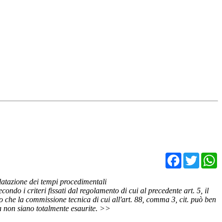
Facebo
Twit
ilatazione dei tempi procedimentali
ondo i criteri fissati dal regolamento di cui al precedente art. 5, il
ato che la commissione tecnica di cui all'art. 88, comma 3, cit. può ben
ra non siano totalmente esaurite. >>