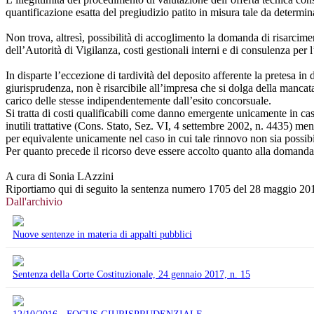
quantificazione esatta del pregiudizio patito in misura tale da determi
Non trova, altresì, possibilità di accoglimento la domanda di risarcime
dell’Autorità di Vigilanza, costi gestionali interni e di consulenza per 
In disparte l’eccezione di tardività del deposito afferente la pretesa 
giurisprudenza, non è risarcibile all’impresa che si dolga della mancat
carico delle stesse indipendentemente dall’esito concorsuale.
Si tratta di costi qualificabili come danno emergente unicamente in caso 
inutili trattative (Cons. Stato, Sez. VI, 4 settembre 2002, n. 4435) me
per equivalente unicamente nel caso in cui tale rinnovo non sia possib
Per quanto precede il ricorso deve essere accolto quanto alla domanda 
A cura di Sonia LAzzini
Riportiamo qui di seguito la sentenza numero 1705 del 28 maggio 20
Dall'archivio
Nuove sentenze in materia di appalti pubblici
Sentenza della Corte Costituzionale, 24 gennaio 2017, n. 15