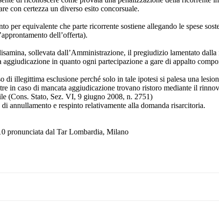
nare con certezza un diverso esito concorsuale.
nto per equivalente che parte ricorrente sostiene allegando le spese sost
l’approntamento dell’offerta).
in disamina, sollevata dall’Amministrazione, il pregiudizio lamentato dall
a aggiudicazione in quanto ogni partecipazione a gare di appalto comport
di illegittima esclusione perché solo in tale ipotesi si palesa una lesion
ntre in caso di mancata aggiudicazione trovano ristoro mediante il rinnov
ile (Cons. Stato, Sez. VI, 9 giugno 2008, n. 2751)
di annullamento e respinto relativamente alla domanda risarcitoria.
10 pronunciata dal Tar Lombardia, Milano