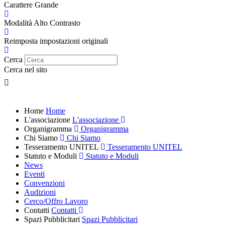
Carattere Grande
Modalità Alto Contrasto
Reimposta impostazioni originali
Cerca
Cerca nel sito
Home
Home
L'associazione
L'associazione
Organigramma
Organigramma
Chi Siamo
Chi Siamo
Tesseramento UNITEL
Tesseramento UNITEL
Statuto e Moduli
Statuto e Moduli
News
Eventi
Convenzioni
Audizioni
Cerco/Offro Lavoro
Contatti
Contatti
Spazi Pubblicitari
Spazi Pubblicitari