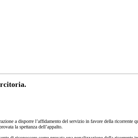
rcitoria.
ione a disporre l’affidamento del servizio in favore della ricorrente qu
provata la spettanza dell’appalto.
onsente di riconoscere come provata una penalizzazione della ricorrente 