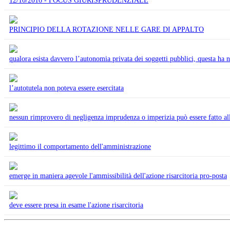
12/10/2016 - FOCUS GIURISPRUDENZIALE
PRINCIPIO DELLA ROTAZIONE NELLE GARE DI APPALTO
qualora esista davvero l’autonomia privata dei soggetti pubblici, questa ha 
l’autotutela non poteva essere esercitata
nessun rimprovero di negligenza imprudenza o imperizia può essere fatto a
legittimo il comportamento dell'amministrazione
emerge in maniera agevole l'ammissibilità dell'azione risarcitoria pro-posta
deve essere presa in esame l'azione risarcitoria