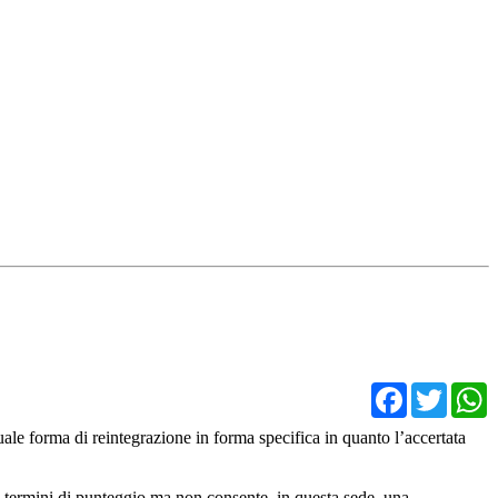
Facebo
Twit
ale forma di reintegrazione in forma specifica in quanto l’accertata
in termini di punteggio ma non consente, in questa sede, una