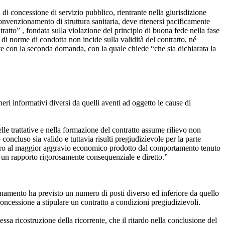
di concessione di servizio pubblico, rientrante nella giurisdizione
l convenzionamento di struttura sanitaria, deve ritenersi pacificamente
ratto” , fondata sulla violazione del principio di buona fede nella fase
ne di norme di condotta non incide sulla validità del contratto, né
te con la seconda domanda, con la quale chiede “che sia dichiarata la
eri informativi diversi da quelli aventi ad oggetto le cause di
le trattative e nella formazione del contratto assume rilievo non
o concluso sia valido e tuttavia risulti pregiudizievole per la parte
vvero al maggior aggravio economico prodotto dal comportamento tenuto
da un rapporto rigorosamente consequenziale e diretto.”
zionamento ha previsto un numero di posti diverso ed inferiore da quello
concessione a stipulare un contratto a condizioni pregiudizievoli.
ssa ricostruzione della ricorrente, che il ritardo nella conclusione del