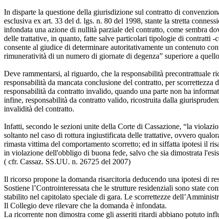
In disparte la questione della giurisdizione sul contratto di convenzio
esclusiva ex art. 33 del d. lgs. n. 80 del 1998, stante la stretta connes
infondata una azione di nullità parziale del contratto, come sembra dove
delle trattative, in quanto, fatte salve particolari tipologie di contratt
consente al giudice di determinare autoritativamente un contenuto cont
rimuneratività di un numero di giornate di degenza” superiore a quello
Deve rammentarsi, al riguardo, che la responsabilità precontrattuale rico
responsabilità da mancata conclusione del contratto, per scorrettezza di 
responsabilità da contratto invalido, quando una parte non ha informato
infine, responsabilità da contratto valido, ricostruita dalla giurisprud
invalidità del contratto.
Infatti, secondo le sezioni unite della Corte di Cassazione, “la violaz
soltanto nel caso di rottura ingiustificata delle trattative, ovvero qualo
rimasta vittima del comportamento scorretto; ed in siffatta ipotesi 
in violazione dell'obbligo di buona fede, salvo che sia dimostrata l'es
( cfr. Cassaz. SS.UU. n. 26725 del 2007)
Il ricorso propone la domanda risarcitoria deducendo una ipotesi di resp
Sostiene l’Controinteressata che le strutture residenziali sono state c
stabilito nel capitolato speciale di gara. Le scorrettezze dell’Amminis
Il Collegio deve rilevare che la domanda è infondata.
La ricorrente non dimostra come gli asseriti ritardi abbiano potuto influ