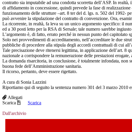
contratto sia imputabile ad una condotta scorretta dell’ASP. In realtà
di affidamento in concessione, quindi prevede la fase di realizzazione d
funzionamento delle strutture –art. 8 ter del d. lgs. n. 502 del 1992- p
può avvenire la stipulazione del contratto di convenzione. Ora, esamina
La ricorrente, in realtà, fa leva su un unico argomento specifico: il 
ed a 30 posti letto per la RSA di Sersale; tale numero sarebbe ingiusto
L’argomento è, di fatto, errato perché in nessun punto del capitolato spe
Solo nei provvedimenti di accreditamento, nell’accreditare le due strut
pubbliche di procedere alla stipula degli accordi contrattuali di cui all’
Tale precisazione deve ritenersi legittima, in applicazione dell’art. 8 qu
nazionale a corrispondere la remunerazione delle prestazioni erogate, al 
La domanda risarcitoria, in conclusione, è totalmente infondata, non su
buona fede dell’Amministrazione sanitaria.
Il ricorso, pertanto, deve essere rigettato.
A cura di Sonia Lazzini
Riportiamo qui di seguito la sentenza numero 301 del 3 marzo 2010 e
Allegati
Scarica
Scarica
Dall'archivio