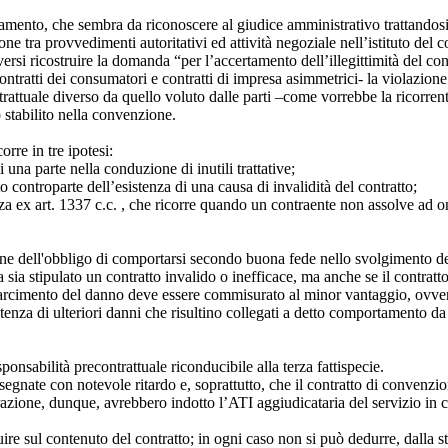
namento, che sembra da riconoscere al giudice amministrativo trattandosi 
sione tra provvedimenti autoritativi ed attività negoziale nell’istituto de
rsi ricostruire la domanda “per l’accertamento dell’illegittimità del cont
i -contratti dei consumatori e contratti di impresa asimmetrici- la violazio
rattuale diverso da quello voluto dalle parti –come vorrebbe la ricorren
 stabilito nella convenzione.
rre in tre ipotesi:
una parte nella conduzione di inutili trattative;
 controparte dell’esistenza di una causa di invalidità del contratto;
enza ex art. 1337 c.c. , che ricorre quando un contraente non assolve ad on
ione dell'obbligo di comportarsi secondo buona fede nello svolgimento del
ra sia stipulato un contratto invalido o inefficace, ma anche se il contratt
il risarcimento del danno deve essere commisurato al minor vantaggio, o
istenza di ulteriori danni che risultino collegati a detto comportamento 
onsabilità precontrattuale riconducibile alla terza fattispecie.
onsegnate con notevole ritardo e, soprattutto, che il contratto di conven
trazione, dunque, avrebbero indotto l’ATI aggiudicataria del servizio in 
ire sul contenuto del contratto; in ogni caso non si può dedurre, dalla ste