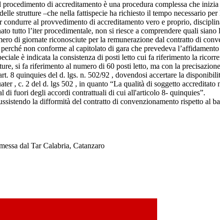
, il procedimento di accreditamento è una procedura complessa che inizia 
elle strutture –che nella fattispecie ha richiesto il tempo necessario per 
er condurre al provvedimento di accreditamento vero e proprio, disciplina
to tutto l’iter procedimentale, non si riesce a comprendere quali siano l
numero di giornate riconosciute per la remunerazione dal contratto di co
 perché non conforme al capitolato di gara che prevedeva l’affidamento i
ciale è indicata la consistenza di posti letto cui fa riferimento la ricorre
ture, si fa riferimento al numero di 60 posti letto, ma con la precisazi
art. 8 quinquies del d. lgs. n. 502/92 , dovendosi accertare la disponibilit
ater , c. 2 del d. lgs 502 , in quanto “La qualità di soggetto accreditato 
di fuori degli accordi contrattuali di cui all'articolo 8- quinquies”.
ssistendo la difformità del contratto di convenzionamento rispetto al ba
messa dal Tar Calabria, Catanzaro