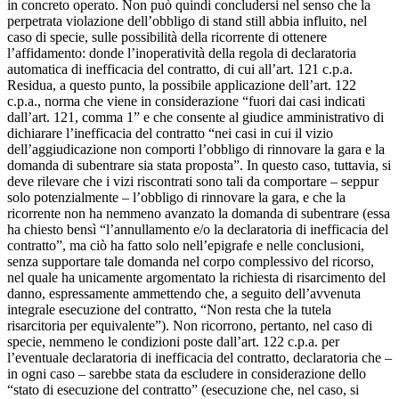
in concreto operato. Non può quindi concludersi nel senso che la
perpetrata violazione dell’obbligo di stand still abbia influito, nel
caso di specie, sulle possibilità della ricorrente di ottenere
l’affidamento: donde l’inoperatività della regola di declaratoria
automatica di inefficacia del contratto, di cui all’art. 121 c.p.a.
Residua, a questo punto, la possibile applicazione dell’art. 122
c.p.a., norma che viene in considerazione “fuori dai casi indicati
dall’art. 121, comma 1” e che consente al giudice amministrativo di
dichiarare l’inefficacia del contratto “nei casi in cui il vizio
dell’aggiudicazione non comporti l’obbligo di rinnovare la gara e la
domanda di subentrare sia stata proposta”. In questo caso, tuttavia, si
deve rilevare che i vizi riscontrati sono tali da comportare – seppur
solo potenzialmente – l’obbligo di rinnovare la gara, e che la
ricorrente non ha nemmeno avanzato la domanda di subentrare (essa
ha chiesto bensì “l’annullamento e/o la declaratoria di inefficacia del
contratto”, ma ciò ha fatto solo nell’epigrafe e nelle conclusioni,
senza supportare tale domanda nel corpo complessivo del ricorso,
nel quale ha unicamente argomentato la richiesta di risarcimento del
danno, espressamente ammettendo che, a seguito dell’avvenuta
integrale esecuzione del contratto, “Non resta che la tutela
risarcitoria per equivalente”). Non ricorrono, pertanto, nel caso di
specie, nemmeno le condizioni poste dall’art. 122 c.p.a. per
l’eventuale declaratoria di inefficacia del contratto, declaratoria che –
in ogni caso – sarebbe stata da escludere in considerazione dello
“stato di esecuzione del contratto” (esecuzione che, nel caso, si