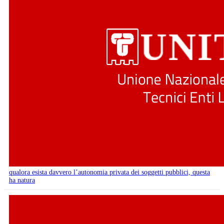
qualora esista davvero l’autonomia privata dei soggetti pubblici, questa
ha natura