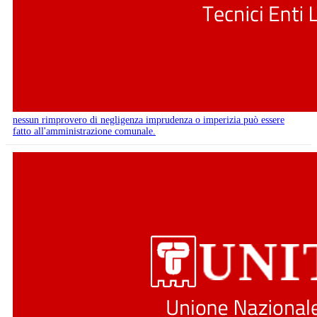
nessun rimprovero di negligenza imprudenza o imperizia può essere
fatto all'amministrazione comunale.