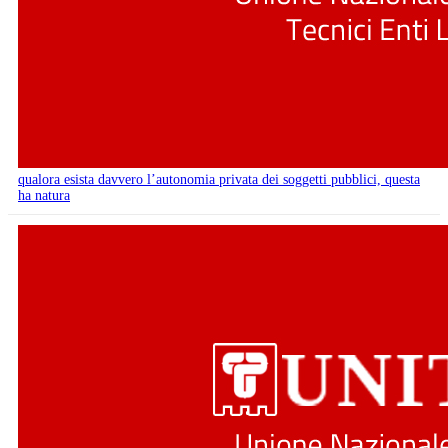
qualora esista davvero l’autonomia privata dei soggetti pubblici, questa
ha natura