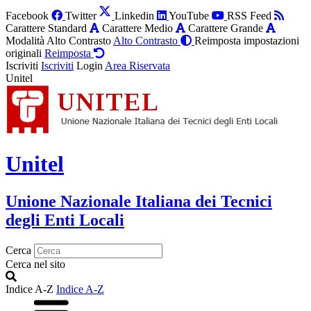
Facebook
Twitter
Linkedin
YouTube
RSS Feed
Carattere Standard
Carattere Medio
Carattere Grande
Modalità Alto Contrasto
Alto Contrasto
Reimposta impostazioni
originali
Reimposta
Iscriviti
Iscriviti
Login
Area Riservata
Unitel
Unitel
Unione Nazionale Italiana dei Tecnici
degli Enti Locali
Cerca
Cerca nel sito
Indice A-Z
Indice A-Z