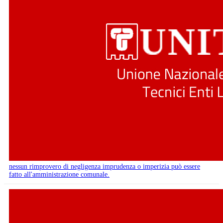
nessun rimprovero di negligenza imprudenza o imperizia può essere
fatto all'amministrazione comunale.