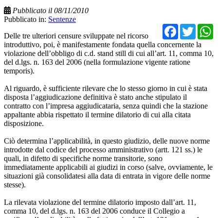
Pubblicato il 08/11/2010
Pubblicato in:
Sentenze
Facebo
Twit
Delle tre ulteriori censure sviluppate nel ricorso
introduttivo, poi, è manifestamente fondata quella concernente la
violazione dell’obbligo di c.d. stand still di cui all’art. 11, comma 10,
del d.lgs. n. 163 del 2006 (nella formulazione vigente ratione
temporis).
Al riguardo, è sufficiente rilevare che lo stesso giorno in cui è stata
disposta l’aggiudicazione definitiva è stato anche stipulato il
contratto con l’impresa aggiudicataria, senza quindi che la stazione
appaltante abbia rispettato il termine dilatorio di cui alla citata
disposizione.
Ciò determina l’applicabilità, in questo giudizio, delle nuove norme
introdotte dal codice del processo amministrativo (artt. 121 ss.) le
quali, in difetto di specifiche norme transitorie, sono
immediatamente applicabili ai giudizi in corso (salve, ovviamente, le
situazioni già consolidatesi alla data di entrata in vigore delle norme
stesse).
La rilevata violazione del termine dilatorio imposto dall’art. 11,
comma 10, del d.lgs. n. 163 del 2006 conduce il Collegio a