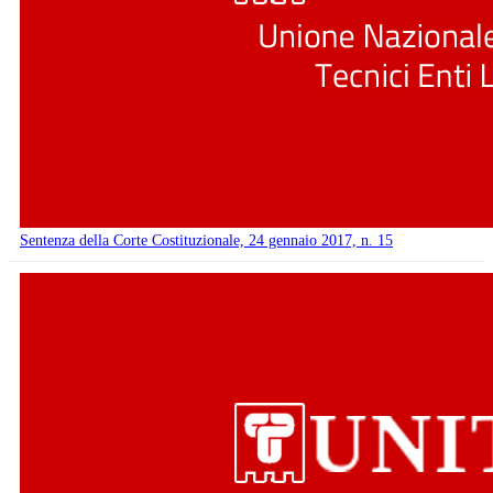
Sentenza della Corte Costituzionale, 24 gennaio 2017, n. 15