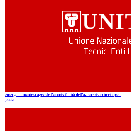
emerge in maniera agevole l'ammissibilità dell'azione risarcitoria pro-
posta