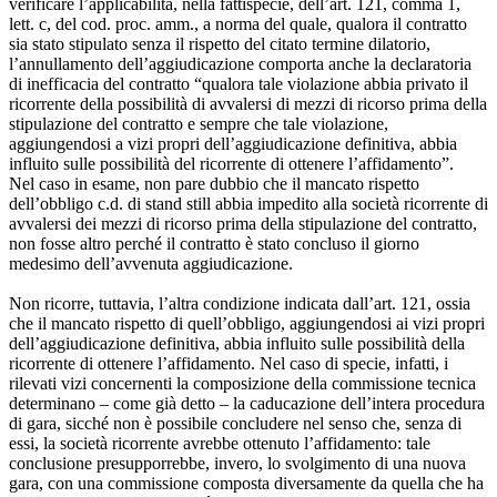
verificare l’applicabilità, nella fattispecie, dell’art. 121, comma 1,
lett. c, del cod. proc. amm., a norma del quale, qualora il contratto
sia stato stipulato senza il rispetto del citato termine dilatorio,
l’annullamento dell’aggiudicazione comporta anche la declaratoria
di inefficacia del contratto “qualora tale violazione abbia privato il
ricorrente della possibilità di avvalersi di mezzi di ricorso prima della
stipulazione del contratto e sempre che tale violazione,
aggiungendosi a vizi propri dell’aggiudicazione definitiva, abbia
influito sulle possibilità del ricorrente di ottenere l’affidamento”.
Nel caso in esame, non pare dubbio che il mancato rispetto
dell’obbligo c.d. di stand still abbia impedito alla società ricorrente di
avvalersi dei mezzi di ricorso prima della stipulazione del contratto,
non fosse altro perché il contratto è stato concluso il giorno
medesimo dell’avvenuta aggiudicazione.
Non ricorre, tuttavia, l’altra condizione indicata dall’art. 121, ossia
che il mancato rispetto di quell’obbligo, aggiungendosi ai vizi propri
dell’aggiudicazione definitiva, abbia influito sulle possibilità della
ricorrente di ottenere l’affidamento. Nel caso di specie, infatti, i
rilevati vizi concernenti la composizione della commissione tecnica
determinano – come già detto – la caducazione dell’intera procedura
di gara, sicché non è possibile concludere nel senso che, senza di
essi, la società ricorrente avrebbe ottenuto l’affidamento: tale
conclusione presupporrebbe, invero, lo svolgimento di una nuova
gara, con una commissione composta diversamente da quella che ha