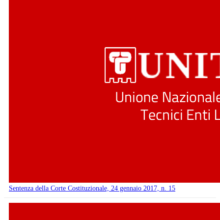
Sentenza della Corte Costituzionale, 24 gennaio 2017, n. 15