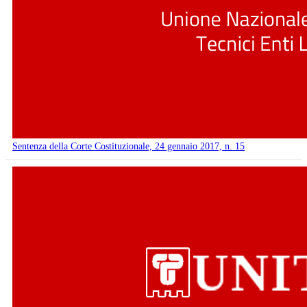
Sentenza della Corte Costituzionale, 24 gennaio 2017, n. 15