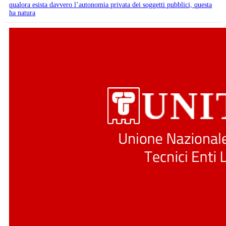
qualora esista davvero l’autonomia privata dei soggetti pubblici, questa
ha natura