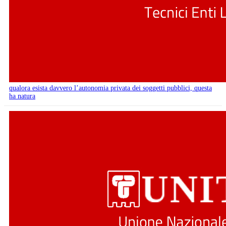
qualora esista davvero l’autonomia privata dei soggetti pubblici, questa
ha natura