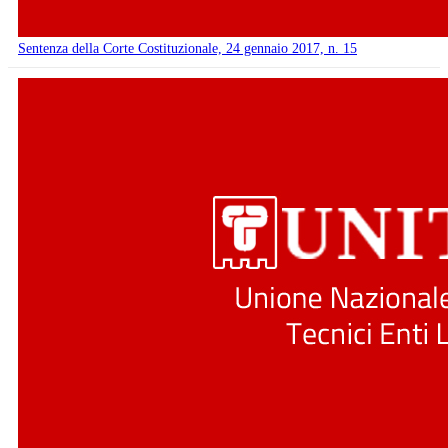
Sentenza della Corte Costituzionale, 24 gennaio 2017, n. 15