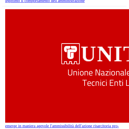
legittimo il comportamento dell'amministrazione
emerge in maniera agevole l'ammissibilità dell'azione risarcitoria pro-