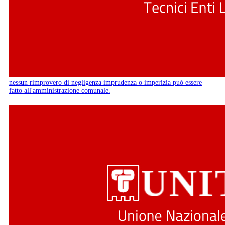
nessun rimprovero di negligenza imprudenza o imperizia può essere
fatto all'amministrazione comunale.