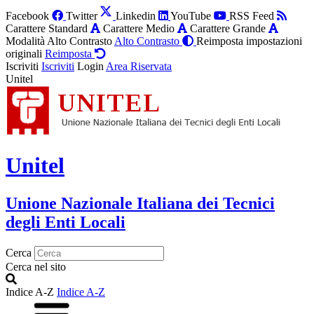
Facebook
Twitter
Linkedin
YouTube
RSS Feed
Carattere Standard
Carattere Medio
Carattere Grande
Modalità Alto Contrasto
Alto Contrasto
Reimposta impostazioni
originali
Reimposta
Iscriviti
Iscriviti
Login
Area Riservata
Unitel
Unitel
Unione Nazionale Italiana dei Tecnici
degli Enti Locali
Cerca
Cerca nel sito
Indice A-Z
Indice A-Z