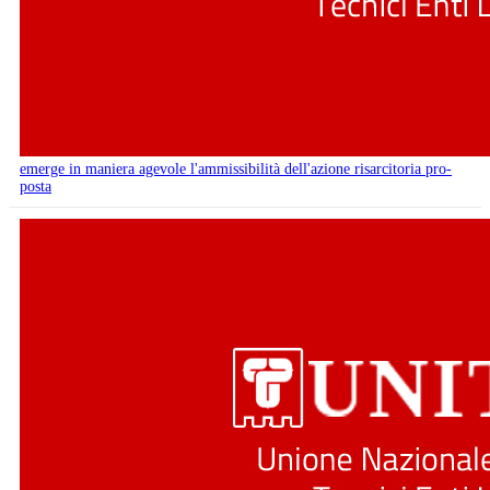
emerge in maniera agevole l'ammissibilità dell'azione risarcitoria pro-
posta