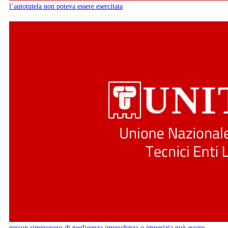
l’autotutela non poteva essere esercitata
nessun rimprovero di negligenza imprudenza o imperizia può essere