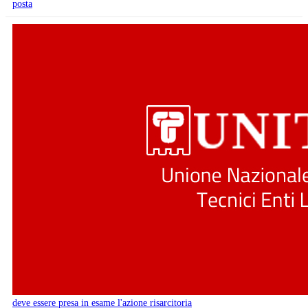
posta
deve essere presa in esame l'azione risarcitoria