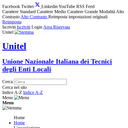
Facebook
Twitter
Linkedin
YouTube
RSS Feed
Carattere Standard
Carattere Medio
Carattere Grande
Modalità Alto
Contrasto
Alto Contrasto
Reimposta impostazioni originali
Reimposta
Iscriviti
Iscriviti
Login
Area Riservata
Unitel
Unitel
Unione Nazionale Italiana dei Tecnici
degli Enti Locali
Cerca
Cerca nel sito
Indice A-Z
Indice A-Z
Menu
Menu
Home
Home
L'associazione