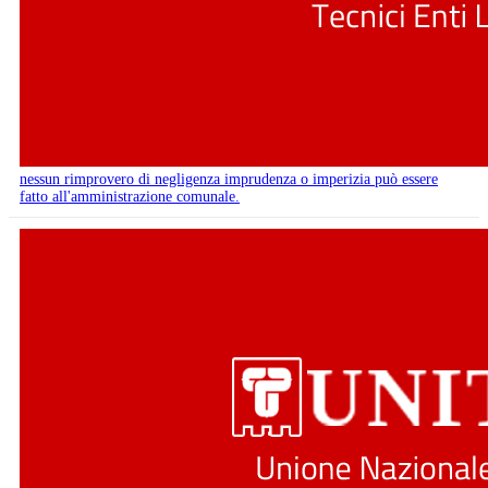
nessun rimprovero di negligenza imprudenza o imperizia può essere
fatto all'amministrazione comunale.