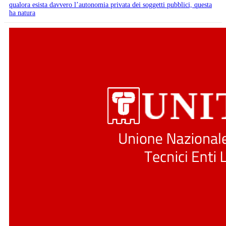
qualora esista davvero l’autonomia privata dei soggetti pubblici, questa
ha natura