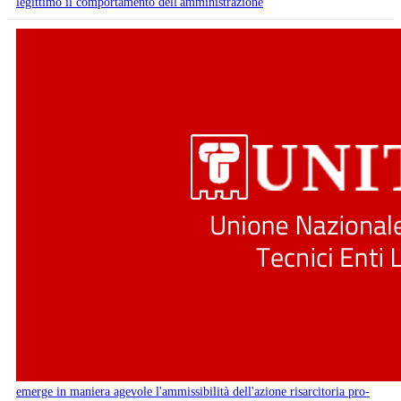
legittimo il comportamento dell'amministrazione
emerge in maniera agevole l'ammissibilità dell'azione risarcitoria pro-