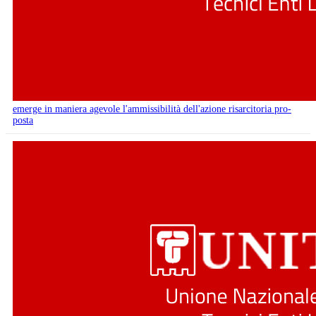
emerge in maniera agevole l'ammissibilità dell'azione risarcitoria pro-
posta