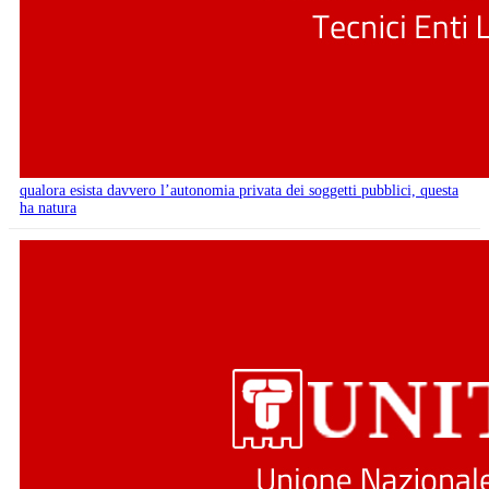
qualora esista davvero l’autonomia privata dei soggetti pubblici, questa
ha natura