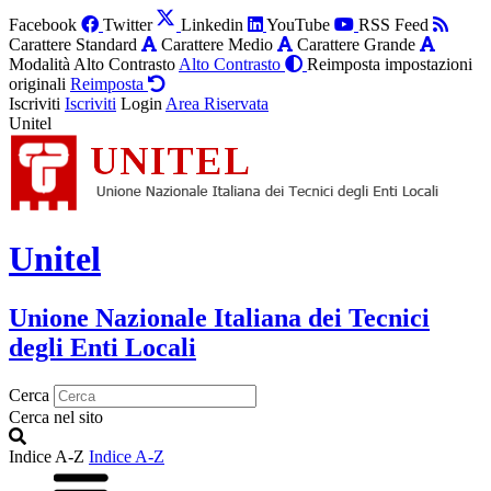
Facebook
Twitter
Linkedin
YouTube
RSS Feed
Carattere Standard
Carattere Medio
Carattere Grande
Modalità Alto Contrasto
Alto Contrasto
Reimposta impostazioni
originali
Reimposta
Iscriviti
Iscriviti
Login
Area Riservata
Unitel
Unitel
Unione Nazionale Italiana dei Tecnici
degli Enti Locali
Cerca
Cerca nel sito
Indice A-Z
Indice A-Z