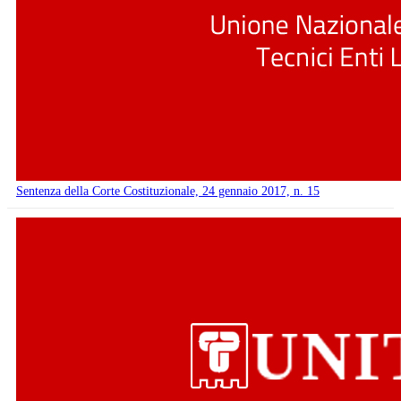
Sentenza della Corte Costituzionale, 24 gennaio 2017, n. 15