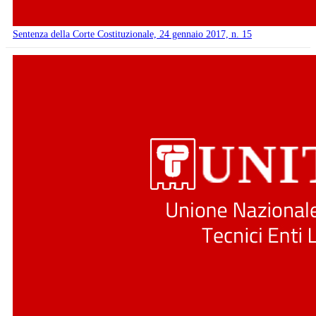
Sentenza della Corte Costituzionale, 24 gennaio 2017, n. 15