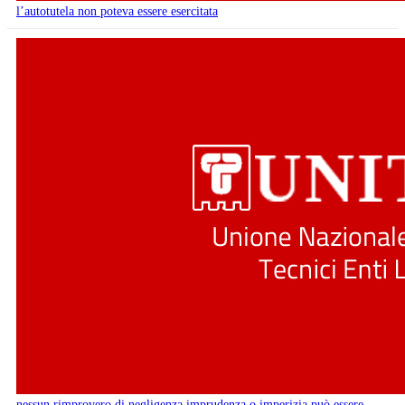
l’autotutela non poteva essere esercitata
nessun rimprovero di negligenza imprudenza o imperizia può essere