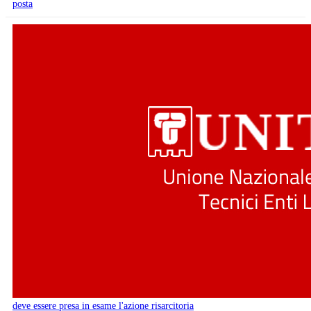
posta
deve essere presa in esame l'azione risarcitoria