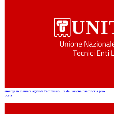
emerge in maniera agevole l'ammissibilità dell'azione risarcitoria pro-
posta