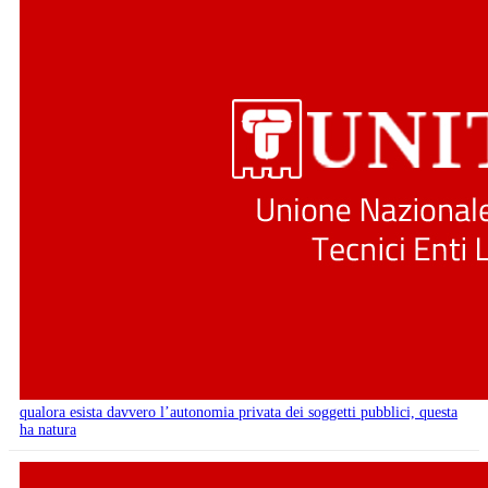
qualora esista davvero l’autonomia privata dei soggetti pubblici, questa
ha natura