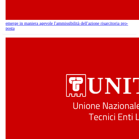
emerge in maniera agevole l'ammissibilità dell'azione risarcitoria pro-
posta