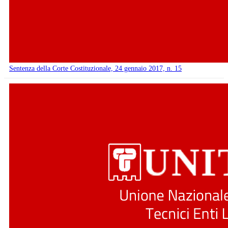
Sentenza della Corte Costituzionale, 24 gennaio 2017, n. 15