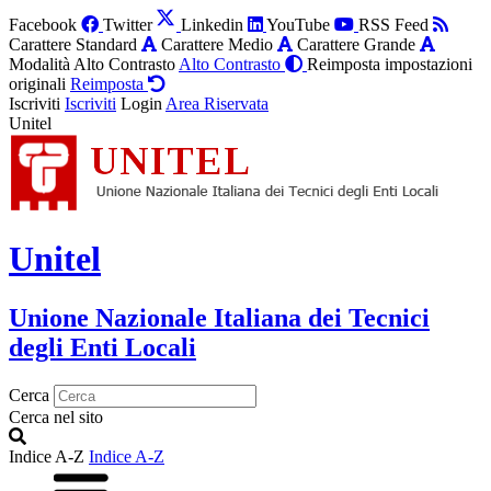
Facebook
Twitter
Linkedin
YouTube
RSS Feed
Carattere Standard
Carattere Medio
Carattere Grande
Modalità Alto Contrasto
Alto Contrasto
Reimposta impostazioni
originali
Reimposta
Iscriviti
Iscriviti
Login
Area Riservata
Unitel
Unitel
Unione Nazionale Italiana dei Tecnici
degli Enti Locali
Cerca
Cerca nel sito
Indice A-Z
Indice A-Z