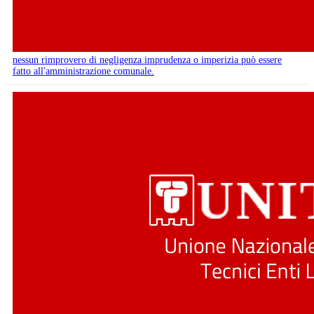
nessun rimprovero di negligenza imprudenza o imperizia può essere
fatto all'amministrazione comunale.