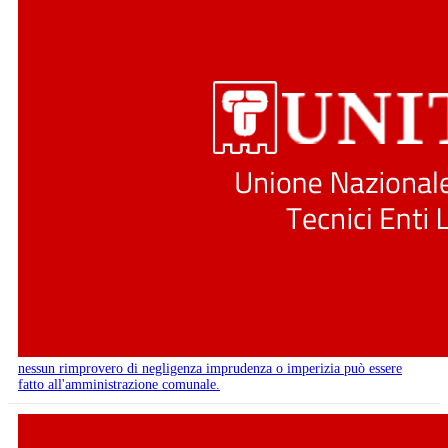
nessun rimprovero di negligenza imprudenza o imperizia può essere
fatto all'amministrazione comunale.