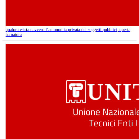
qualora esista davvero l’autonomia privata dei soggetti pubblici, questa
ha natura