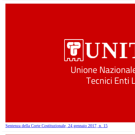
Sentenza della Corte Costituzionale, 24 gennaio 2017, n. 15