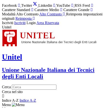
Facebook
Twitter
Linkedin
YouTube
RSS Feed
Carattere Standard
Carattere Medio
Carattere Grande
Modalità Alto Contrasto
Alto Contrasto
Reimposta impostazioni
originali
Reimposta
Iscriviti
Iscriviti
Login
Area Riservata
Unitel
Unitel
Unione Nazionale Italiana dei Tecnici
degli Enti Locali
Cerca
Cerca nel sito
Indice A-Z
Indice A-Z
Menu