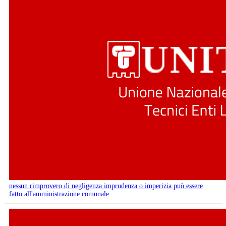
nessun rimprovero di negligenza imprudenza o imperizia può essere
fatto all'amministrazione comunale.