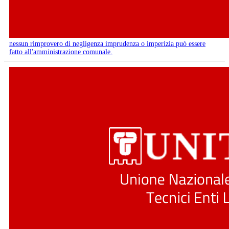
nessun rimprovero di negligenza imprudenza o imperizia può essere
fatto all'amministrazione comunale.