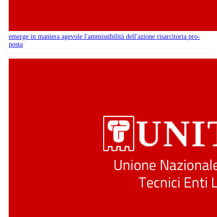
emerge in maniera agevole l'ammissibilità dell'azione risarcitoria pro-
posta