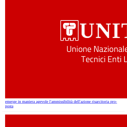
emerge in maniera agevole l'ammissibilità dell'azione risarcitoria pro-
posta