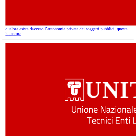
qualora esista davvero l’autonomia privata dei soggetti pubblici, questa
ha natura