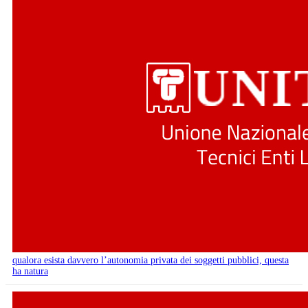
qualora esista davvero l’autonomia privata dei soggetti pubblici, questa
ha natura