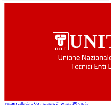
Sentenza della Corte Costituzionale, 24 gennaio 2017, n. 15