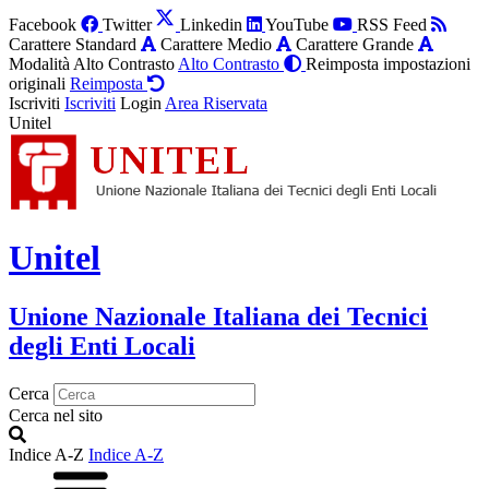
Facebook
Twitter
Linkedin
YouTube
RSS Feed
Carattere Standard
Carattere Medio
Carattere Grande
Modalità Alto Contrasto
Alto Contrasto
Reimposta impostazioni
originali
Reimposta
Iscriviti
Iscriviti
Login
Area Riservata
Unitel
Unitel
Unione Nazionale Italiana dei Tecnici
degli Enti Locali
Cerca
Cerca nel sito
Indice A-Z
Indice A-Z