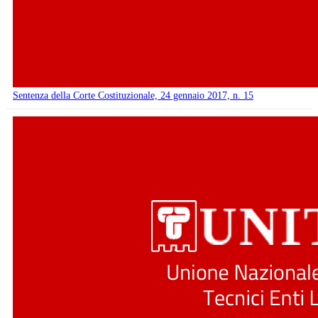
Sentenza della Corte Costituzionale, 24 gennaio 2017, n. 15