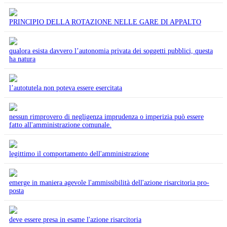
PRINCIPIO DELLA ROTAZIONE NELLE GARE DI APPALTO
qualora esista davvero l’autonomia privata dei soggetti pubblici, questa
ha natura
l’autotutela non poteva essere esercitata
nessun rimprovero di negligenza imprudenza o imperizia può essere
fatto all'amministrazione comunale.
legittimo il comportamento dell'amministrazione
emerge in maniera agevole l'ammissibilità dell'azione risarcitoria pro-
posta
deve essere presa in esame l'azione risarcitoria