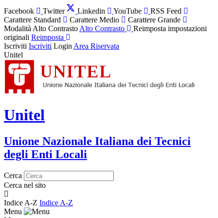
Facebook
Twitter
Linkedin
YouTube
RSS Feed
Carattere Standard
Carattere Medio
Carattere Grande
Modalità Alto Contrasto
Alto Contrasto
Reimposta impostazioni
originali
Reimposta
Iscriviti
Iscriviti
Login
Area Riservata
Unitel
Unitel
Unione Nazionale Italiana dei Tecnici
degli Enti Locali
Cerca
Cerca nel sito
Indice A-Z
Indice A-Z
Menu