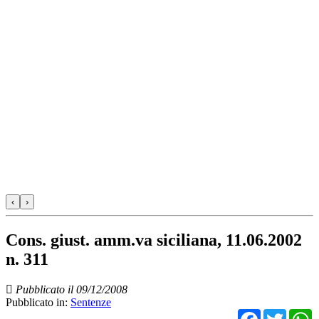
‹
›
Cons. giust. amm.va siciliana, 11.06.2002
n. 311
Pubblicato il 09/12/2008
Pubblicato in:
Sentenze
Facebo
Twit