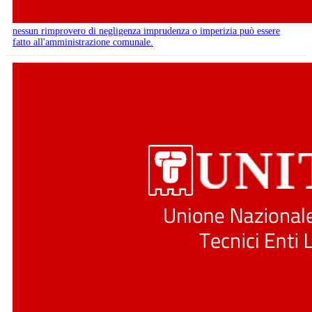
nessun rimprovero di negligenza imprudenza o imperizia può essere
fatto all'amministrazione comunale.