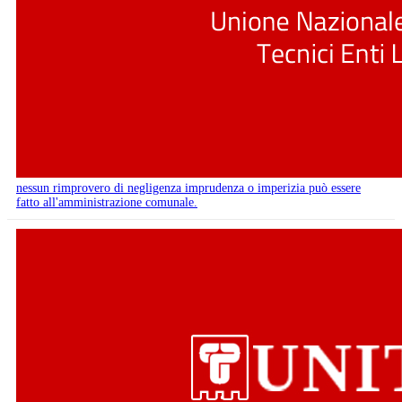
nessun rimprovero di negligenza imprudenza o imperizia può essere
fatto all'amministrazione comunale.