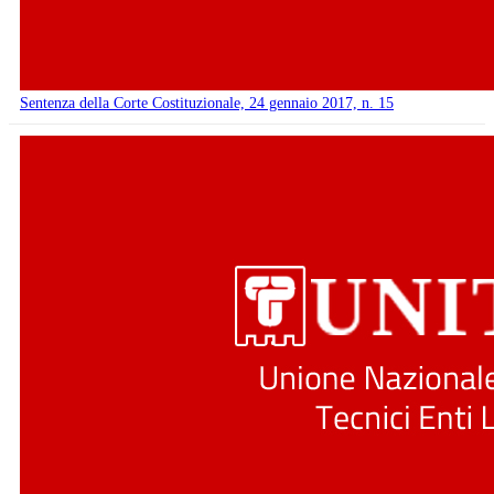
Sentenza della Corte Costituzionale, 24 gennaio 2017, n. 15