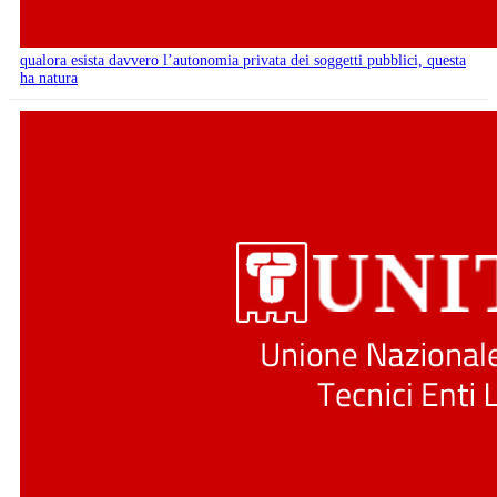
qualora esista davvero l’autonomia privata dei soggetti pubblici, questa
ha natura