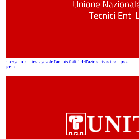
emerge in maniera agevole l'ammissibilità dell'azione risarcitoria pro-
posta