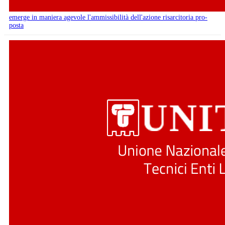
emerge in maniera agevole l'ammissibilità dell'azione risarcitoria pro-
posta