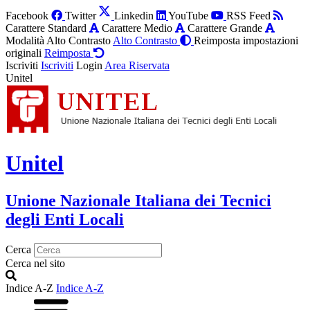
Facebook
Twitter
Linkedin
YouTube
RSS Feed
Carattere Standard
Carattere Medio
Carattere Grande
Modalità Alto Contrasto
Alto Contrasto
Reimposta impostazioni
originali
Reimposta
Iscriviti
Iscriviti
Login
Area Riservata
Unitel
Unitel
Unione Nazionale Italiana dei Tecnici
degli Enti Locali
Cerca
Cerca nel sito
Indice A-Z
Indice A-Z