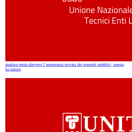
qualora esista davvero l’autonomia privata dei soggetti pubblici, questa
ha natura