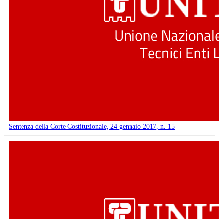
Sentenza della Corte Costituzionale, 24 gennaio 2017, n. 15