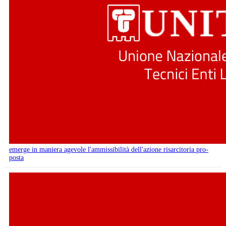
emerge in maniera agevole l'ammissibilità dell'azione risarcitoria pro-
posta