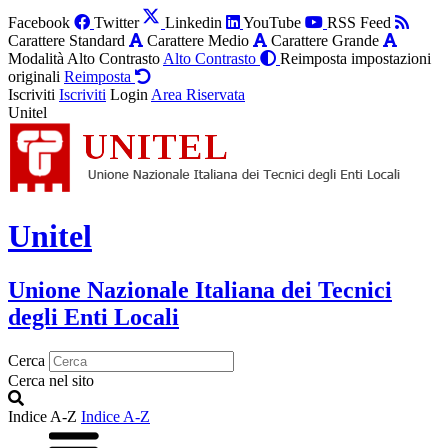
Facebook
Twitter
Linkedin
YouTube
RSS Feed
Carattere Standard
Carattere Medio
Carattere Grande
Modalità Alto Contrasto
Alto Contrasto
Reimposta impostazioni
originali
Reimposta
Iscriviti
Iscriviti
Login
Area Riservata
Unitel
Unitel
Unione Nazionale Italiana dei Tecnici
degli Enti Locali
Cerca
Cerca nel sito
Indice A-Z
Indice A-Z