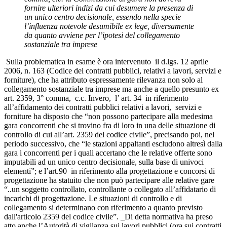
fornire ulteriori indizi da cui desumere la presenza di
un unico centro decisionale, essendo nella specie
l’influenza notevole desumibile ex lege, diversamente
da quanto avviene per l’ipotesi del collegamento
sostanziale tra imprese
Sulla problematica in esame è ora intervenuto il d.lgs. 12 aprile
2006, n. 163 (Codice dei contratti pubblici, relativi a lavori, servizi e
forniture), che ha attributo espressamente rilevanza non solo al
collegamento sostanziale tra imprese ma anche a quello presunto ex
art. 2359, 3° comma, c.c. Invero, l’ art. 34 in riferimento
all’affidamento dei contratti pubblici relativi a lavori, servizi e
forniture ha disposto che “non possono partecipare alla medesima
gara concorrenti che si trovino fra di loro in una delle situazione di
controllo di cui all’art. 2359 del codice civile”, precisando poi, nel
periodo successivo, che “le stazioni appaltanti escludono altresì dalla
gara i concorrenti per i quali accertano che le relative offerte sono
imputabili ad un unico centro decisionale, sulla base di univoci
elementi”; e l’art.90 in riferimento alla progettazione e concorsi di
progettazione ha statuito che non può partecipare alle relative gare
“..un soggetto controllato, controllante o collegato all’affidatario di
incarichi di progettazione. Le situazioni di controllo e di
collegamento si determinano con riferimento a quanto previsto
dall'articolo 2359 del codice civile”. _Di detta normativa ha preso
atto anche l’Autorità di vigilanza sui lavori pubblici (ora sui contratti