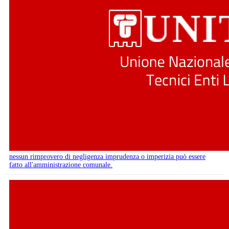
nessun rimprovero di negligenza imprudenza o imperizia può essere
fatto all'amministrazione comunale.