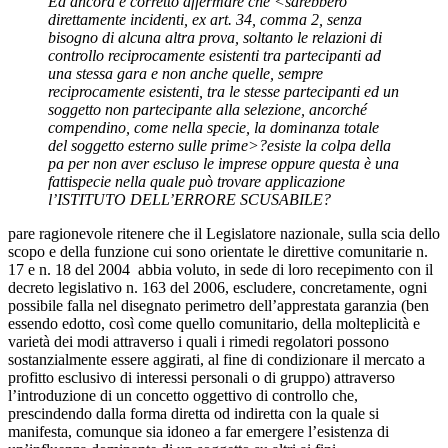
Ed ancora è corretto affermare che <sarebbero
direttamente incidenti, ex art. 34, comma 2, senza
bisogno di alcuna altra prova, soltanto le relazioni di
controllo reciprocamente esistenti tra partecipanti ad
una stessa gara e non anche quelle, sempre
reciprocamente esistenti, tra le stesse partecipanti ed un
soggetto non partecipante alla selezione, ancorché
compendino, come nella specie, la dominanza totale
del soggetto esterno sulle prime>?esiste la colpa della
pa per non aver escluso le imprese oppure questa è una
fattispecie nella quale può trovare applicazione
l’ISTITUTO DELL’ERRORE SCUSABILE?
pare ragionevole ritenere che il Legislatore nazionale, sulla scia dello
scopo e della funzione cui sono orientate le direttive comunitarie n.
17 e n. 18 del 2004 abbia voluto, in sede di loro recepimento con il
decreto legislativo n. 163 del 2006, escludere, concretamente, ogni
possibile falla nel disegnato perimetro dell’apprestata garanzia (ben
essendo edotto, così come quello comunitario, della molteplicità e
varietà dei modi attraverso i quali i rimedi regolatori possono
sostanzialmente essere aggirati, al fine di condizionare il mercato a
profitto esclusivo di interessi personali o di gruppo) attraverso
l’introduzione di un concetto oggettivo di controllo che,
prescindendo dalla forma diretta od indiretta con la quale si
manifesta, comunque sia idoneo a far emergere l’esistenza di