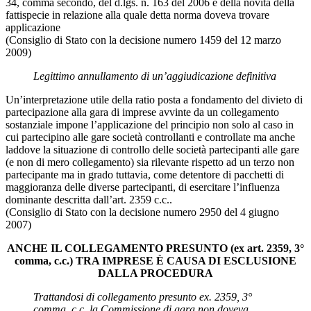
34, comma secondo, del d.lgs. n. 163 del 2006 e della novità della
fattispecie in relazione alla quale detta norma doveva trovare
applicazione
(Consiglio di Stato con la decisione numero 1459 del 12 marzo
2009)
Legittimo annullamento di un’aggiudicazione definitiva
Un’interpretazione utile della ratio posta a fondamento del divieto di
partecipazione alla gara di imprese avvinte da un collegamento
sostanziale impone l’applicazione del principio non solo al caso in
cui partecipino alle gare società controllanti e controllate ma anche
laddove la situazione di controllo delle società partecipanti alle gare
(e non di mero collegamento) sia rilevante rispetto ad un terzo non
partecipante ma in grado tuttavia, come detentore di pacchetti di
maggioranza delle diverse partecipanti, di esercitare l’influenza
dominante descritta dall’art. 2359 c.c..
(Consiglio di Stato con la decisione numero 2950 del 4 giugno
2007)
ANCHE IL COLLEGAMENTO PRESUNTO (ex art. 2359, 3°
comma, c.c.) TRA IMPRESE È CAUSA DI ESCLUSIONE
DALLA PROCEDURA
Trattandosi di collegamento presunto ex. 2359, 3°
comma, c.c. la Commissione di gara non doveva