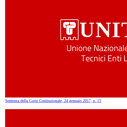
Sentenza della Corte Costituzionale, 24 gennaio 2017, n. 15