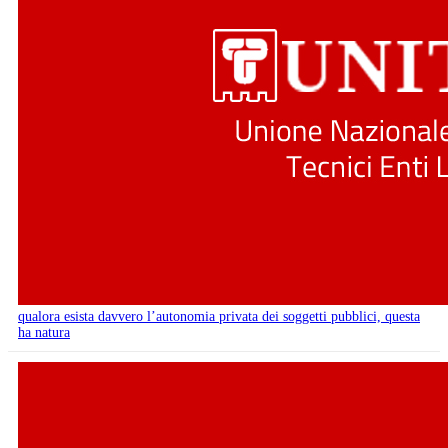
qualora esista davvero l’autonomia privata dei soggetti pubblici, questa
ha natura