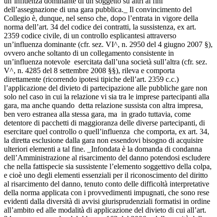
un’influenza dominante di un soggetto su altri ai fini
dell’assegnazione di una gara pubblica._ Il convincimento del
Collegio è, dunque, nel senso che, dopo l’entrata in vigore della
norma dell’art. 34 del codice dei contratti, la sussistenza, ex art.
2359 codice civile, di un controllo esplicantesi attraverso
un’influenza dominante (cfr. sez. VI^, n. 2950 del 4 giugno 2007 §),
ovvero anche soltanto di un collegamento consistente in
un’influenza notevole esercitata dall’una società sull’altra (cfr. sez.
V^, n. 4285 del 8 settembre 2008 §§), rileva e comporta
direttamente (ricorrendo ipotesi tipiche dell’art. 2359 c.c.)
l’applicazione del divieto di partecipazione alle pubbliche gare non
solo nel caso in cui la relazione vi sia tra le imprese partecipanti alla
gara, ma anche quando detta relazione sussista con altra impresa,
ben vero estranea alla stessa gara, ma in grado tuttavia, come
detentore di pacchetti di maggioranza delle diverse partecipanti, di
esercitare quel controllo o quell’influenza che comporta, ex art. 34,
la diretta esclusione dalla gara non essendovi bisogno di acquisire
ulteriori elementi a tal fine. _Infondata è la domanda di condanna
dell’Amministrazione al risarcimento del danno potendosi escludere
che nella fattispecie sia sussistente l’elemento soggettivo della colpa,
e cioè uno degli elementi essenziali per il riconoscimento del diritto
al risarcimento del danno, tenuto conto delle difficoltà interpretative
della norma applicata con i provvedimenti impugnati, che sono rese
evidenti dalla diversità di avvisi giurisprudenziali formatisi in ordine
all’ambito ed alle modalità di applicazione del divieto di cui all’art.