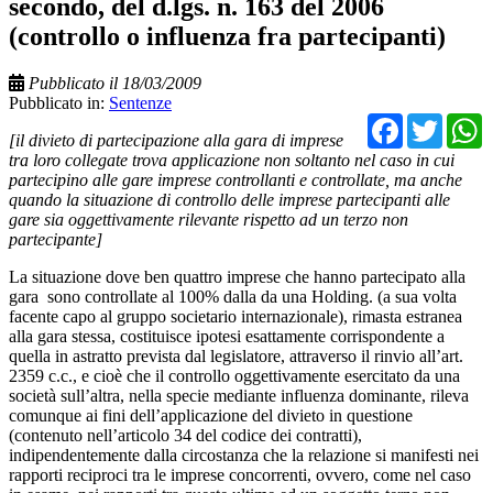
secondo, del d.lgs. n. 163 del 2006
(controllo o influenza fra partecipanti)
Pubblicato il 18/03/2009
Pubblicato in:
Sentenze
Facebo
Twit
[il divieto di partecipazione alla gara di imprese
tra loro collegate trova applicazione non soltanto nel caso in cui
partecipino alle gare imprese controllanti e controllate, ma anche
quando la situazione di controllo delle imprese partecipanti alle
gare sia oggettivamente rilevante rispetto ad un terzo non
partecipante]
La situazione dove ben quattro imprese che hanno partecipato alla
gara sono controllate al 100% dalla da una Holding. (a sua volta
facente capo al gruppo societario internazionale), rimasta estranea
alla gara stessa, costituisce ipotesi esattamente corrispondente a
quella in astratto prevista dal legislatore, attraverso il rinvio all’art.
2359 c.c., e cioè che il controllo oggettivamente esercitato da una
società sull’altra, nella specie mediante influenza dominante, rileva
comunque ai fini dell’applicazione del divieto in questione
(contenuto nell’articolo 34 del codice dei contratti),
indipendentemente dalla circostanza che la relazione si manifesti nei
rapporti reciproci tra le imprese concorrenti, ovvero, come nel caso