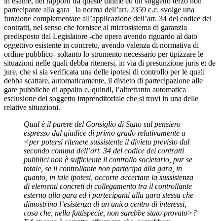
in esame, nei rapporti tra queste ultime ed un soggetto terzo non
partecipante alla gara_ la norma dell’art. 2359 c.c. svolge una
funzione complementare all’applicazione dell’art. 34 del codice dei
contratti, nel senso che fornisce al microsistema di garanzia
predisposto dal Legislatore -che opera avendo riguardo al dato
oggettivo esistente in concreto, avendo valenza di normativa di
ordine pubblico- soltanto lo strumento necessario per tipizzare le
situazioni nelle quali debba ritenersi, in via di presunzione juris et de
jure, che si sia verificata una delle ipotesi di controllo per le quali
debba scattare, automaticamente, il divieto di partecipazione alle
gare pubbliche di appalto e, quindi, l’altrettanto automatica
esclusione del soggetto imprenditoriale che si trovi in una delle
relative situazioni.
Qual è il parere del Consiglio di Stato sul pensiero
espresso dal giudice di primo grado relativamente a
<per potersi ritenere sussistente il divieto previsto dal
secondo comma dell’art. 34 del codice dei contratti
pubblici non è sufficiente il controllo societario, pur se
totale, se il controllante non partecipa alla gara, in
quanto, in tale ipotesi, occorre accertare la sussistenza
di elementi concreti di collegamento tra il controllante
esterno alla gara ed i partecipanti alla gara stessa che
dimostrino l’esistenza di un unico centro di interessi,
cosa che, nella fattispecie, non sarebbe stato provato>?