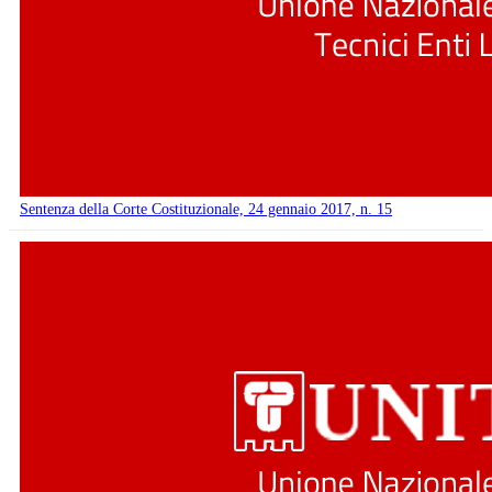
Sentenza della Corte Costituzionale, 24 gennaio 2017, n. 15