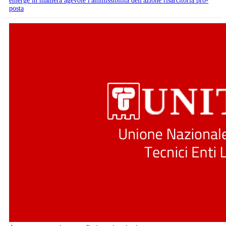
emerge in maniera agevole l'ammissibilità dell'azione risarcitoria pro-
posta