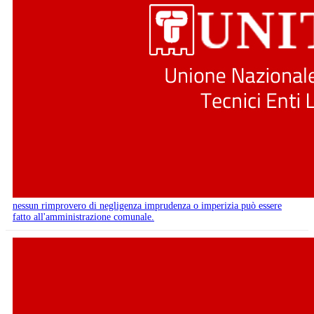
nessun rimprovero di negligenza imprudenza o imperizia può essere
fatto all'amministrazione comunale.