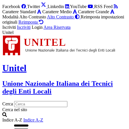
Facebook
Twitter
Linkedin
YouTube
RSS Feed
Carattere Standard
Carattere Medio
Carattere Grande
Modalità Alto Contrasto
Alto Contrasto
Reimposta impostazioni
originali
Reimposta
Iscriviti
Iscriviti
Login
Area Riservata
Unitel
Unitel
Unione Nazionale Italiana dei Tecnici
degli Enti Locali
Cerca
Cerca nel sito
Indice A-Z
Indice A-Z