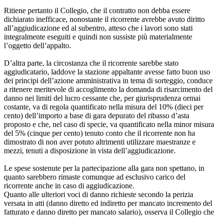
Ritiene pertanto il Collegio, che il contratto non debba essere
dichiarato inefficace, nonostante il ricorrente avrebbe avuto diritto
all’aggiudicazione ed al subentro, atteso che i lavori sono stati
integralmente eseguiti e quindi non sussiste più materialmente
l’oggetto dell’appalto.
D’altra parte, la circostanza che il ricorrente sarebbe stato
aggiudicatario, laddove la stazione appaltante avesse fatto buon uso
dei principi dell’azione amministrativa in tema di sorteggio, conduce
a ritenere meritevole di accoglimento la domanda di risarcimento del
danno nei limiti del lucro cessante che, per giurisprudenza ormai
costante, va di regola quantificato nella misura del 10% (dieci per
cento) dell’importo a base di gara depurato del ribasso d’asta
proposto e che, nel caso di specie, va quantificato nella minor misura
del 5% (cinque per cento) tenuto conto che il ricorrente non ha
dimostrato di non aver potuto altrimenti utilizzare maestranze e
mezzi, tenuti a disposizione in vista dell’aggiudicazione.
Le spese sostenute per la partecipazione alla gara non spettano, in
quanto sarebbero rimaste comunque ad esclusivo carico del
ricorrente anche in caso di aggiudicazione.
Quanto alle ulteriori voci di danno richieste secondo la perizia
versata in atti (danno diretto ed indiretto per mancato incremento del
fatturato e danno diretto per mancato salario), osserva il Collegio che