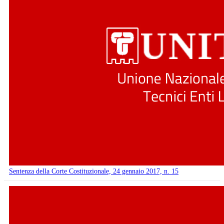
Sentenza della Corte Costituzionale, 24 gennaio 2017, n. 15