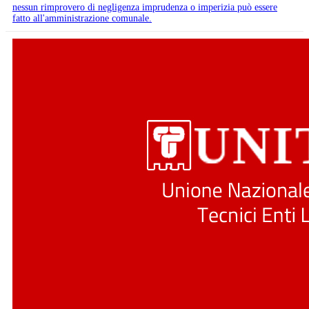
nessun rimprovero di negligenza imprudenza o imperizia può essere
fatto all'amministrazione comunale.