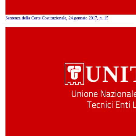
Sentenza della Corte Costituzionale, 24 gennaio 2017, n. 15