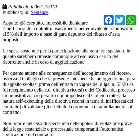
Pubblicato il 06/12/2010
Pubblicato in:
Sentenze
Facebo
Twit
Appalto già eseguito, impossibile dichiarare
l’inefficacia del contratto: risarcimento per equivalente riconosciuto
al 5% dell’importo a base di gara depurato del ribasso d’asta
proposto
Le spese sostenute per la partecipazione alla gara non spettano, in
quanto sarebbero rimaste comunque ad esclusivo carico del
ricorrente anche in caso di aggiudicazione
Per quanto attiene alle conseguenze dell’accoglimento del ricorso,
osserva il Collegio che la presente fattispecie ha ad oggetto una gara
di appalto svoltasi prima dell’entrata in vigore del d.lgs. n. 53/2010
(di recepimento della c.d. direttiva ricorsi) e del Codice del processo
amministrativo, ciò peraltro non impedisce al Collegio (attesa la
natura self-executing della direttiva ricorsi in tema di inefficacia del
contratto) di valutare gli effetti della pronuncia di annullamento sul
contratto.
Non ricorre nel caso di specie una delle ipotesi di violazione grave
della legge sostanziale o processuale comportanti l’automatica
caducazione del contratto.