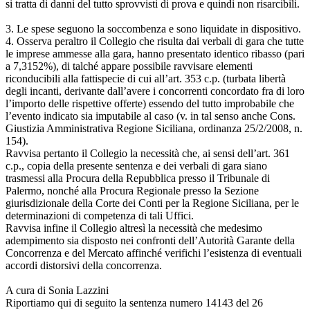
si tratta di danni del tutto sprovvisti di prova e quindi non risarcibili.
3. Le spese seguono la soccombenza e sono liquidate in dispositivo.
4. Osserva peraltro il Collegio che risulta dai verbali di gara che tutte
le imprese ammesse alla gara, hanno presentato identico ribasso (pari
a 7,3152%), di talché appare possibile ravvisare elementi
riconducibili alla fattispecie di cui all’art. 353 c.p. (turbata libertà
degli incanti, derivante dall’avere i concorrenti concordato fra di loro
l’importo delle rispettive offerte) essendo del tutto improbabile che
l’evento indicato sia imputabile al caso (v. in tal senso anche Cons.
Giustizia Amministrativa Regione Siciliana, ordinanza 25/2/2008, n.
154).
Ravvisa pertanto il Collegio la necessità che, ai sensi dell’art. 361
c.p., copia della presente sentenza e dei verbali di gara siano
trasmessi alla Procura della Repubblica presso il Tribunale di
Palermo, nonché alla Procura Regionale presso la Sezione
giurisdizionale della Corte dei Conti per la Regione Siciliana, per le
determinazioni di competenza di tali Uffici.
Ravvisa infine il Collegio altresì la necessità che medesimo
adempimento sia disposto nei confronti dell’Autorità Garante della
Concorrenza e del Mercato affinché verifichi l’esistenza di eventuali
accordi distorsivi della concorrenza.
A cura di Sonia Lazzini
Riportiamo qui di seguito la sentenza numero 14143 del 26