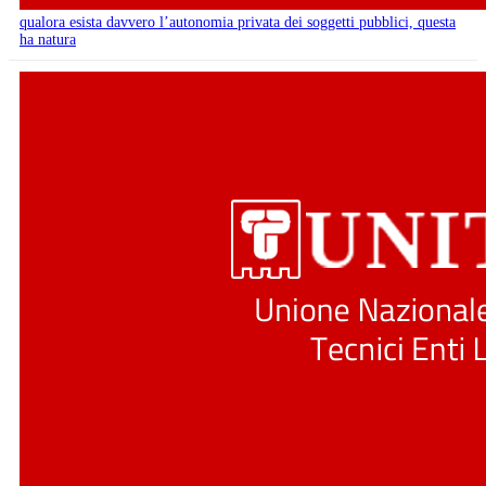
qualora esista davvero l’autonomia privata dei soggetti pubblici, questa
ha natura