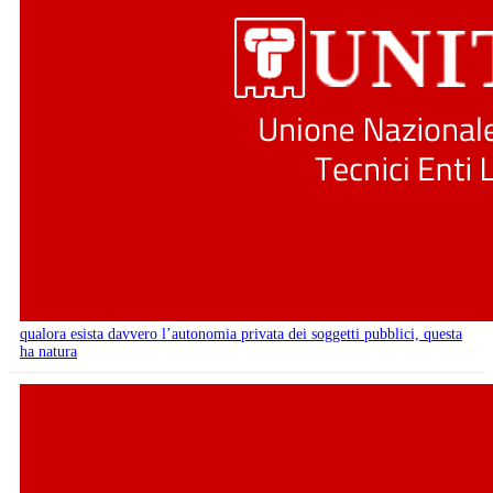
qualora esista davvero l’autonomia privata dei soggetti pubblici, questa
ha natura