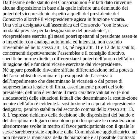
Dall’esame dello statuto del Consorzio non è infatti dato rinvenire
alcuna disposizione in base alla quale inferire una deminutio dei
poteri del vicepresidente rispetto a quelli del presi-dente del
Consorzio allorché il vicepresidente agisca in funzione vicaria.
Una volta designato dall’assemblea del Consorzio “con le stesse
modalità previste per la designazione del presidente”, il
vicepresidente esercita gli stessi poteri spettanti al presidente assen-te
o impedito, con analoga autonomia ed intensità, non essendo
rinvenibile né nello stesso art. 13, né negli artt. 11 e 12 dello statuto,
concernenti rispettivamente l’assemblea e il consiglio direttivo,
specifiche norme dirette a differenziare i poteri dell’uno o dell’altro
in ragione delle funzioni vicarie esercitate dal vicepresidente.
Né appare possibile rinvenire siffatta differenziazione nella potestà
dell’assemblea di esaminare i presupposti dell’assenza o
dell’impedimento che determinano la vicarietà o dal potere di
rappresentanza legale o di firma, asseritamente propri del solo
presidente: dell’una è evidente il mero carattere valutativo (e non
sindacatorio) delle situazioni fattuali che determinano la sostitu-zione
mentre dell’altro è evidente la sostituzione in capo al vicepresidente
designato, peraltro stabilita dal secondo comma dello stesso art. 13.
8. L’espresso richiamo della decisione alle disposizioni del bando e
del disciplinare di gara consentono poi di superare le considerazioni
ulteriormente svolte in merito al favor participationis con il quale le
stesse sarebbero state applicate dalla Commissione aggiudicatrice nel
non rilevare la mancanza della dichiarazione e al possibile contrasto