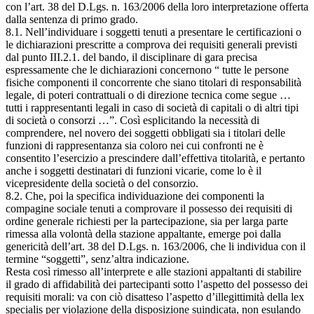
con l’art. 38 del D.Lgs. n. 163/2006 della loro interpretazione offerta
dalla sentenza di primo grado.
8.1. Nell’individuare i soggetti tenuti a presentare le certificazioni o
le dichiarazioni prescritte a comprova dei requisiti generali previsti
dal punto III.2.1. del bando, il disciplinare di gara precisa
espressamente che le dichiarazioni concernono “ tutte le persone
fisiche componenti il concorrente che siano titolari di responsabilità
legale, di poteri contrattuali o di direzione tecnica come segue …
tutti i rappresentanti legali in caso di società di capitali o di altri tipi
di società o consorzi …”. Così esplicitando la necessità di
comprendere, nel novero dei soggetti obbligati sia i titolari delle
funzioni di rappresentanza sia coloro nei cui confronti ne è
consentito l’esercizio a prescindere dall’effettiva titolarità, e pertanto
anche i soggetti destinatari di funzioni vicarie, come lo è il
vicepresidente della società o del consorzio.
8.2. Che, poi la specifica individuazione dei componenti la
compagine sociale tenuti a comprovare il possesso dei requisiti di
ordine generale richiesti per la partecipazione, sia per larga parte
rimessa alla volontà della stazione appaltante, emerge poi dalla
genericità dell’art. 38 del D.Lgs. n. 163/2006, che li individua con il
termine “soggetti”, senz’altra indicazione.
Resta così rimesso all’interprete e alle stazioni appaltanti di stabilire
il grado di affidabilità dei partecipanti sotto l’aspetto del possesso dei
requisiti morali: va con ciò disatteso l’aspetto d’illegittimità della lex
specialis per violazione della disposizione suindicata, non esulando