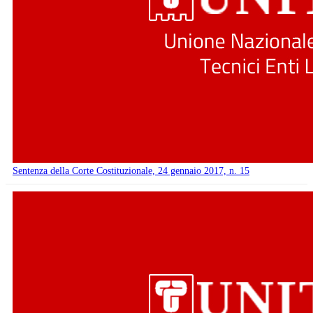
Sentenza della Corte Costituzionale, 24 gennaio 2017, n. 15