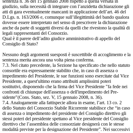
sentenza n. 36 del 15 gennaio 2008 rispetto a quella versata in
giudizio, sulla necessità di integrare con l’anzidetta dichiarazione gli
atti di gara eventualmente mancanti in applicazione dell’art. 46 del
D.Lgs. n. 163/2006 e, comunque sull’illegittimità del bando qualora
dovesse essere interpretato nel senso di prescrivere la dichiarazione
anche da parte di soggetti diversi da quelli che rivestono la qualità di
legali rappresentanti del Consorzio.
Qual è il parere dell’adito giudice amministrativo di appello del
Consiglio di Stato?
Nessuno degli argomenti suesposti è suscettibile di accoglimento e la
sentenza merita ancora una volta piena conferma.
7.3. Nel citato precedente, la Sezione ha specificato che nello statuto
consortile era espressamente stabilito che, in caso di assenza o
impedimento del Presidente, le sue funzioni sono esercitate dal Vice
Presidente, a quest'ultimo erano attribuiti amplissimi poteri
sostitutivi, disponendo che la firma del Vice Presidente "fa fede nei
confronti di chiunque dell'assenza o dell'impedimento del Pre-
sidente"(Cons. Stato, sez. V, 15 gennaio 2008, n. 36).
7.4. Analogamente alla fattispecie allora in esame, l’art. 13 co. 2
dello Statuto del Consorzio Stabile Ricorrente stabilisce che “in caso
di assenza o impedimento del presidente del Consiglio direttivo gli
stessi poteri del presidente spettano al Vice presidente del Consiglio
direttivo che l’assemblea delle consorziate designerà con le stesse
modalità previste per la designazione del Presidente”. Nei successivi