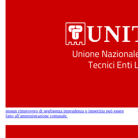
nessun rimprovero di negligenza imprudenza o imperizia può essere
fatto all'amministrazione comunale.