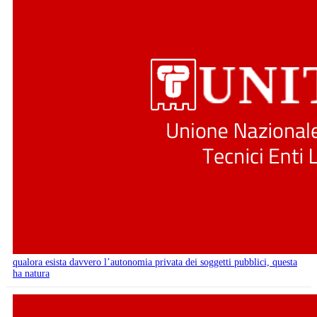
qualora esista davvero l’autonomia privata dei soggetti pubblici, questa
ha natura