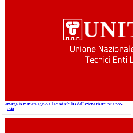
emerge in maniera agevole l'ammissibilità dell'azione risarcitoria pro-
posta