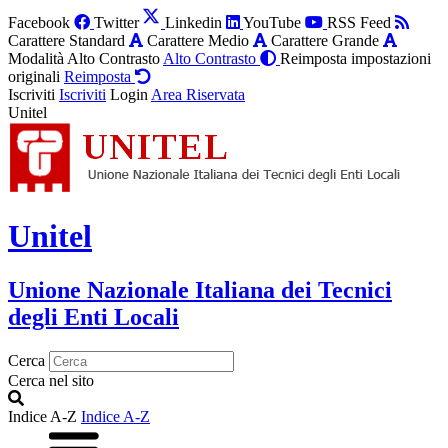
Facebook
Twitter
Linkedin
YouTube
RSS Feed
Carattere Standard
Carattere Medio
Carattere Grande
Modalità Alto Contrasto
Alto Contrasto
Reimposta impostazioni
originali
Reimposta
Iscriviti
Iscriviti
Login
Area Riservata
Unitel
Unitel
Unione Nazionale Italiana dei Tecnici
degli Enti Locali
Cerca
Cerca nel sito
Indice A-Z
Indice A-Z