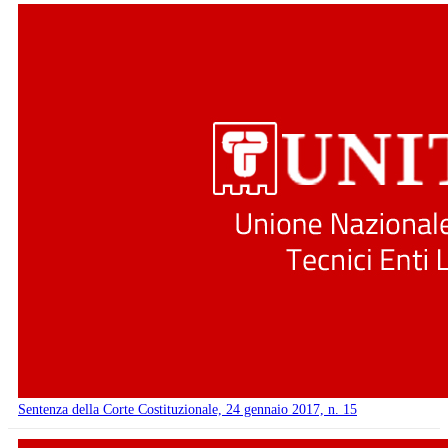
Sentenza della Corte Costituzionale, 24 gennaio 2017, n. 15