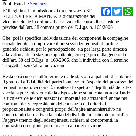
Pubblicato in:
Sentenze
Facebo
Twit
E’ illegittima l’ammissione di un Consorzio SE
NELL’OFFERTA MANCA la dichiarazione del
vice presidente in ordine all’assenza delle cause di esclusione
previste dall’art. 38 comma primo del D.Lgs. n. 163/2006
Che, poi la specifica individuazione dei componenti la compagine
sociale tenuti a comprovare il possesso dei requisiti di ordine
generale richiesti per la partecipazione, sia per larga parte rimessa
alla volontà della stazione appaltante, emerge poi dalla genericità
dell’art. 38 del D.Lgs. n. 163/2006, che li individua con il termine
“soggetti”, senz’altra indicazione
Resta così rimesso all’interprete e alle stazioni appaltanti di stabilire
il grado di affidabilità dei partecipanti sotto l’aspetto del possesso dei
requisiti morali: va con ciò disatteso l’aspetto d’illegittimità della lex
specialis per violazione della disposizione suindicata, non esulando
la richiesta delle dichiarazioni di moralità ed affidabilità anche nei
confronti del vicepresidente del consorzio dai criteri di
proporzionalità e congruità propri dell’agire amministrativo né
concretando la relativa clausola del disciplinare sotto alcun profilo
l’aggravamento degli adempimenti richiesti ai concorrenti, in
contrasto con il principio di massima partecipazione.