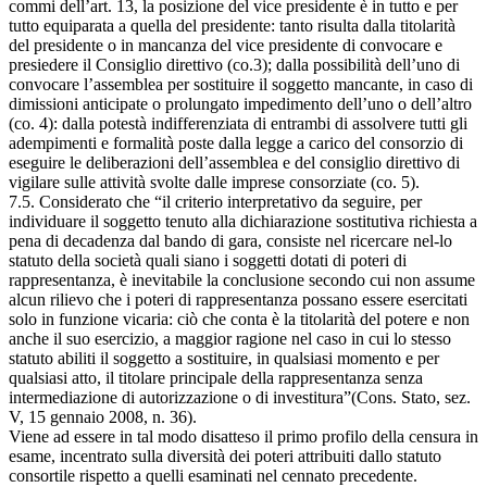
commi dell’art. 13, la posizione del vice presidente è in tutto e per
tutto equiparata a quella del presidente: tanto risulta dalla titolarità
del presidente o in mancanza del vice presidente di convocare e
presiedere il Consiglio direttivo (co.3); dalla possibilità dell’uno di
convocare l’assemblea per sostituire il soggetto mancante, in caso di
dimissioni anticipate o prolungato impedimento dell’uno o dell’altro
(co. 4): dalla potestà indifferenziata di entrambi di assolvere tutti gli
adempimenti e formalità poste dalla legge a carico del consorzio di
eseguire le deliberazioni dell’assemblea e del consiglio direttivo di
vigilare sulle attività svolte dalle imprese consorziate (co. 5).
7.5. Considerato che “il criterio interpretativo da seguire, per
individuare il soggetto tenuto alla dichiarazione sostitutiva richiesta a
pena di decadenza dal bando di gara, consiste nel ricercare nel-lo
statuto della società quali siano i soggetti dotati di poteri di
rappresentanza, è inevitabile la conclusione secondo cui non assume
alcun rilievo che i poteri di rappresentanza possano essere esercitati
solo in funzione vicaria: ciò che conta è la titolarità del potere e non
anche il suo esercizio, a maggior ragione nel caso in cui lo stesso
statuto abiliti il soggetto a sostituire, in qualsiasi momento e per
qualsiasi atto, il titolare principale della rappresentanza senza
intermediazione di autorizzazione o di investitura”(Cons. Stato, sez.
V, 15 gennaio 2008, n. 36).
Viene ad essere in tal modo disatteso il primo profilo della censura in
esame, incentrato sulla diversità dei poteri attribuiti dallo statuto
consortile rispetto a quelli esaminati nel cennato precedente.