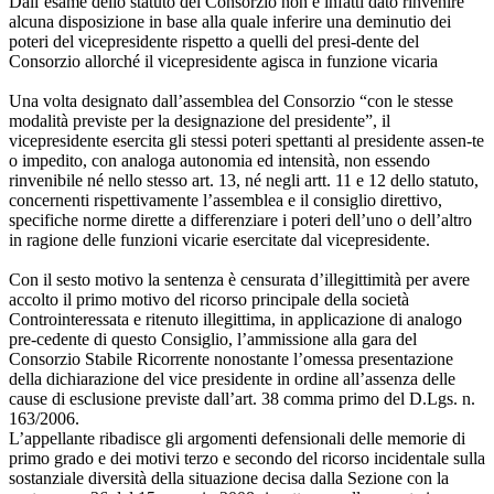
Dall’esame dello statuto del Consorzio non è infatti dato rinvenire
alcuna disposizione in base alla quale inferire una deminutio dei
poteri del vicepresidente rispetto a quelli del presi-dente del
Consorzio allorché il vicepresidente agisca in funzione vicaria
Una volta designato dall’assemblea del Consorzio “con le stesse
modalità previste per la designazione del presidente”, il
vicepresidente esercita gli stessi poteri spettanti al presidente assen-te
o impedito, con analoga autonomia ed intensità, non essendo
rinvenibile né nello stesso art. 13, né negli artt. 11 e 12 dello statuto,
concernenti rispettivamente l’assemblea e il consiglio direttivo,
specifiche norme dirette a differenziare i poteri dell’uno o dell’altro
in ragione delle funzioni vicarie esercitate dal vicepresidente.
Con il sesto motivo la sentenza è censurata d’illegittimità per avere
accolto il primo motivo del ricorso principale della società
Controinteressata e ritenuto illegittima, in applicazione di analogo
pre-cedente di questo Consiglio, l’ammissione alla gara del
Consorzio Stabile Ricorrente nonostante l’omessa presentazione
della dichiarazione del vice presidente in ordine all’assenza delle
cause di esclusione previste dall’art. 38 comma primo del D.Lgs. n.
163/2006.
L’appellante ribadisce gli argomenti defensionali delle memorie di
primo grado e dei motivi terzo e secondo del ricorso incidentale sulla
sostanziale diversità della situazione decisa dalla Sezione con la