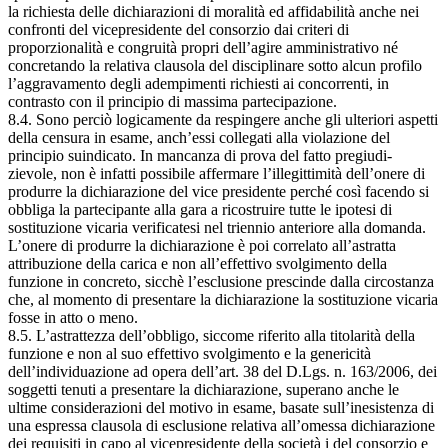
la richiesta delle dichiarazioni di moralità ed affidabilità anche nei
confronti del vicepresidente del consorzio dai criteri di
proporzionalità e congruità propri dell’agire amministrativo né
concretando la relativa clausola del disciplinare sotto alcun profilo
l’aggravamento degli adempimenti richiesti ai concorrenti, in
contrasto con il principio di massima partecipazione.
8.4. Sono perciò logicamente da respingere anche gli ulteriori aspetti
della censura in esame, anch’essi collegati alla violazione del
principio suindicato. In mancanza di prova del fatto pregiudi-
zievole, non è infatti possibile affermare l’illegittimità dell’onere di
produrre la dichiarazione del vice presidente perché così facendo si
obbliga la partecipante alla gara a ricostruire tutte le ipotesi di
sostituzione vicaria verificatesi nel triennio anteriore alla domanda.
L’onere di produrre la dichiarazione è poi correlato all’astratta
attribuzione della carica e non all’effettivo svolgimento della
funzione in concreto, sicchè l’esclusione prescinde dalla circostanza
che, al momento di presentare la dichiarazione la sostituzione vicaria
fosse in atto o meno.
8.5. L’astrattezza dell’obbligo, siccome riferito alla titolarità della
funzione e non al suo effettivo svolgimento e la genericità
dell’individuazione ad opera dell’art. 38 del D.Lgs. n. 163/2006, dei
soggetti tenuti a presentare la dichiarazione, superano anche le
ultime considerazioni del motivo in esame, basate sull’inesistenza di
una espressa clausola di esclusione relativa all’omessa dichiarazione
dei requisiti in capo al vicepresidente della società i del consorzio e