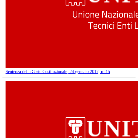
Sentenza della Corte Costituzionale, 24 gennaio 2017, n. 15