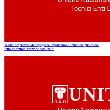
nessun rimprovero di negligenza imprudenza o imperizia può essere
fatto all'amministrazione comunale.