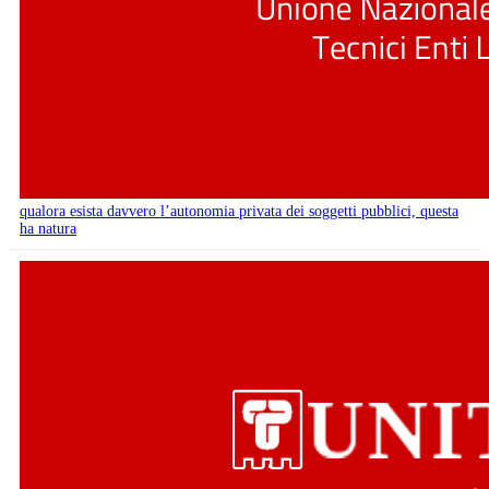
qualora esista davvero l’autonomia privata dei soggetti pubblici, questa
ha natura