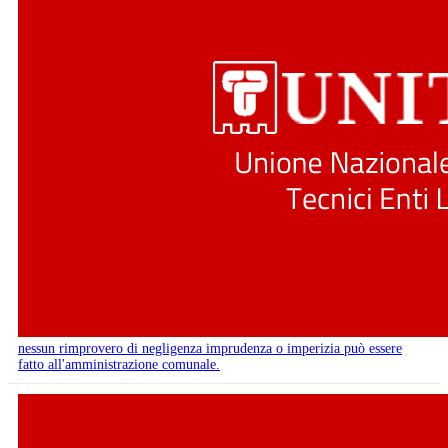
nessun rimprovero di negligenza imprudenza o imperizia può essere
fatto all'amministrazione comunale.