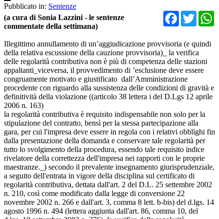
Pubblicato in:
Sentenze
Facebo
Twit
(a cura di Sonia Lazzini - le sentenze
commentate della settimana)
Illegittimo annullamento di un’aggiudicazione provvisoria (e quindi
della relativa escussione della cauzione provvisoria)_ la verifica
delle regolarità contributiva non è più di competenza delle stazioni
appaltanti_viceversa, il provvedimento di ’esclusione deve essere
congruamente motivato e giustificato dall’Amministrazione
procedente con riguardo alla sussistenza delle condizioni di gravità e
definitività della violazione ((articolo 38 lettera i del D.Lgs 12 aprile
2006 n. 163)
la regolarità contributiva è requisito indispensabile non solo per la
stipulazione del contratto, bensì per la stessa partecipazione alla
gara, per cui l'impresa deve essere in regola con i relativi obblighi fin
dalla presentazione della domanda e conservare tale regolarità per
tutto lo svolgimento della procedura, essendo tale requisito indice
rivelatore della correttezza dell'impresa nei rapporti con le proprie
maestranze._) secondo il prevalente insegnamento giurisprudenziale,
a seguito dell'entrata in vigore della disciplina sul certificato di
regolarità contributiva, dettata dall'art. 2 del D.L. 25 settembre 2002
n. 210, così come modificato dalla legge di conversione 22
novembre 2002 n. 266 e dall'art. 3, comma 8 lett. b-bis) del d.lgs. 14
agosto 1996 n. 494 (lettera aggiunta dall'art. 86, comma 10, del