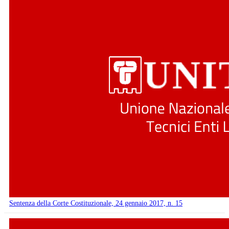
Sentenza della Corte Costituzionale, 24 gennaio 2017, n. 15