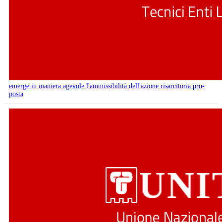
emerge in maniera agevole l'ammissibilità dell'azione risarcitoria pro-
posta