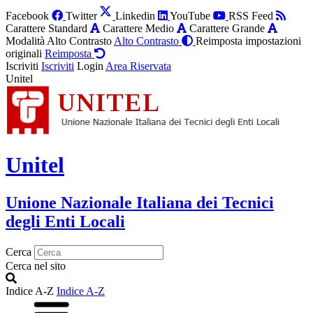
Facebook
Twitter
Linkedin
YouTube
RSS Feed
Carattere Standard
Carattere Medio
Carattere Grande
Modalità Alto Contrasto
Alto Contrasto
Reimposta impostazioni
originali
Reimposta
Iscriviti
Iscriviti
Login
Area Riservata
Unitel
Unitel
Unione Nazionale Italiana dei Tecnici
degli Enti Locali
Cerca
Cerca nel sito
Indice A-Z
Indice A-Z