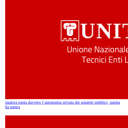
qualora esista davvero l’autonomia privata dei soggetti pubblici, questa
ha natura