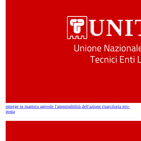
emerge in maniera agevole l'ammissibilità dell'azione risarcitoria pro-
posta