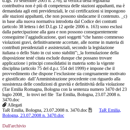
d.lgs. 10 settembre 2003 n. 276), la verifica della regolarità
contributiva non è più di competenza delle stazioni appaltanti, ma è
demandata agli enti previdenziali, le cui certificazioni si impongono
alle stazioni appaltanti, che non possono sindacarne il contenuto. _c)
in base alla nuova normativa introdotta dal Codice dei contratti
(articolo 38 lettera i del D.Lgs 12 aprile 2006 n. 163) sono esclusi
dalla partecipazione alla gara e non possono conseguentemente
conseguirne l’aggiudicazione, quei soggetti “che hanno commesso
violazioni gravi, definitivamente accertate, alle norme in materia di
contributi presidenziali e assistenziali, secondo la legislazione
italiana o dello Stato in cui sono stabiliti”;_la formulazione della
disposizione testé citata esclude dunque che possano trovare
applicazione i principi consolidatisi in materia sotto la vigente
disciplina (articolo 75 del d.p.r. 554 del 1999) e impone che il
provvedimento che dispone l’esclusione sia congruamente motivato
e giustificato dall’Amministrazione procedente con riguardo alla
sussistenza delle condizioni di gravità e definitività della violazione
(Tar Emilia Romagna, Bologna con la sentenza numero 3470 del 23
lugio 2008_ lo trovi nel file Tar Emilia, Bologna, 23.07.2008 n.
3470.doc
Allegati
TaR Emilia, Bologna, 23.07.2008 n. 3470.doc
TaR Emilia,
Bologna, 23.07.2008 n. 3470.doc
Dall'archivio