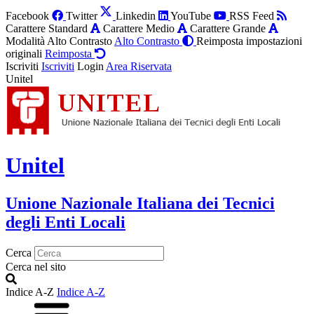
Facebook
Twitter
Linkedin
YouTube
RSS Feed
Carattere Standard
Carattere Medio
Carattere Grande
Modalità Alto Contrasto
Alto Contrasto
Reimposta impostazioni
originali
Reimposta
Iscriviti
Iscriviti
Login
Area Riservata
Unitel
Unitel
Unione Nazionale Italiana dei Tecnici
degli Enti Locali
Cerca
Cerca nel sito
Indice A-Z
Indice A-Z