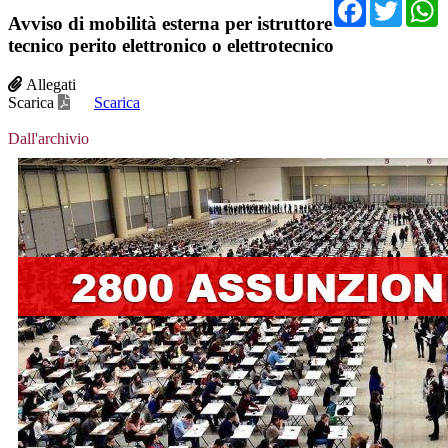
Facebo
Twit
Avviso di mobilità esterna per istruttore
tecnico perito elettronico o elettrotecnico
Allegati
Scarica
Scarica
Dall'archivio