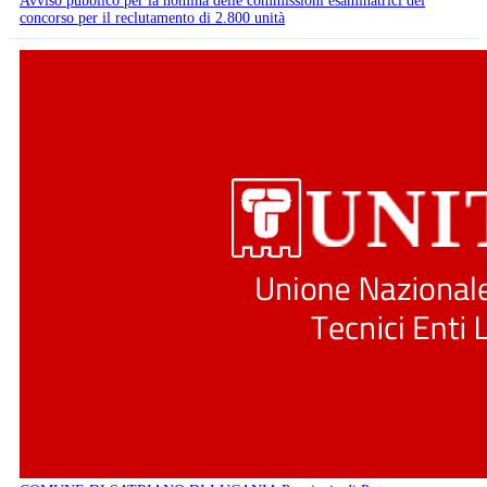
Avviso pubblico per la nomina delle commissioni esaminatrici del
concorso per il reclutamento di 2.800 unità