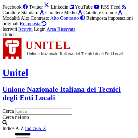
Facebook
Twitter
Linkedin
YouTube
RSS Feed
Carattere Standard
Carattere Medio
Carattere Grande
Modalità Alto Contrasto
Alto Contrasto
Reimposta impostazioni
originali
Reimposta
Iscriviti
Iscriviti
Login
Area Riservata
Unitel
Unitel
Unione Nazionale Italiana dei Tecnici
degli Enti Locali
Cerca
Cerca nel sito
Indice A-Z
Indice A-Z