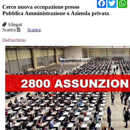
Facebo
Twit
Cerco nuova occupazione presso
Pubblica Amministrazione o Azienda privata
Allegati
Scarica
Scarica
Dall'archivio