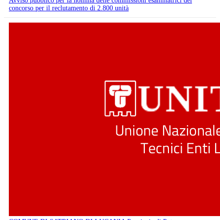
Avviso pubblico per la nomina delle commissioni esaminatrici del
concorso per il reclutamento di 2.800 unità