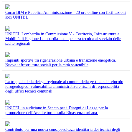
Corso BIM e Pubblica Amministrazione - 20 ore online con facilitazioni
soci UNITEL
UNITEL Lombardia in Commissione V - Territorio, Infrastrutture e
Mobilità di Regione Lombardia : competenza tecnica al servizio delle
scelte regionali
Impianti sportivi tra rigenerazione urbana e transizione energetica.
Nuove infrastrutture sociali per la città sostenibile
La trappola della delega regionale ai comuni della gestione del vincolo
idrogeologico: vulnerabilità amministrativa e rischi di responsabilità
degli uffici tecnici comunali.
UNITEL in audizione in Senato per i Disegni di Legge per la
promozione dell'Architettura e sulla Rinascenza urbana.
Contributo per una nuova consapevolezza identitaria dei tecnici degli