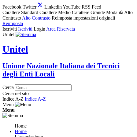
Facebook
Twitter
Linkedin
YouTube
RSS Feed
Carattere Standard
Carattere Medio
Carattere Grande
Modalità Alto
Contrasto
Alto Contrasto
Reimposta impostazioni originali
Reimposta
Iscriviti
Iscriviti
Login
Area Riservata
Unitel
Unitel
Unione Nazionale Italiana dei Tecnici
degli Enti Locali
Cerca
Cerca nel sito
Indice A-Z
Indice A-Z
Menu
Menu
Home
Home
L'associazione