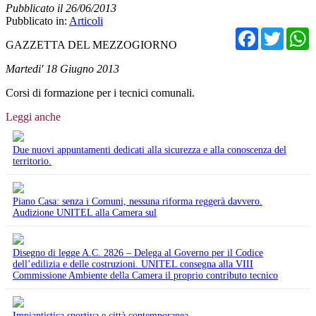
Pubblicato il 26/06/2013
Pubblicato in:
Articoli
Facebo
Twit
GAZZETTA DEL MEZZOGIORNO
Martedi' 18 Giugno 2013
Corsi di formazione per i tecnici comunali.
Leggi anche
Due nuovi appuntamenti dedicati alla sicurezza e alla conoscenza del
territorio.
Piano Casa: senza i Comuni, nessuna riforma reggerà davvero.
Audizione UNITEL alla Camera sul
Disegno di legge A.C. 2826 – Delega al Governo per il Codice
dell’edilizia e delle costruzioni. UNITEL consegna alla VIII
Commissione Ambiente della Camera il proprio contributo tecnico
Impiantistica sportiva e città contemporanea.