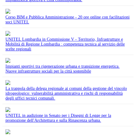
Corso BIM e Pubblica Amministrazione - 20 ore online con facilitazioni
soci UNITEL
UNITEL Lombardia in Commissione V - Territorio, Infrastrutture e
Mobilità di Regione Lombardia : competenza tecnica al servizio delle
scelte regionali
Impianti sportivi tra rigenerazione urbana e transizione energetica.
Nuove infrastrutture sociali per la città sostenibile
La trappola della delega regionale ai comuni della gestione del vincolo
idrogeologico: vulnerabilità amministrativa e rischi di responsabilità
degli uffici tecnici comunali.
UNITEL in audizione in Senato per i Disegni di Legge per la
promozione dell'Architettura e sulla Rinascenza urbana.