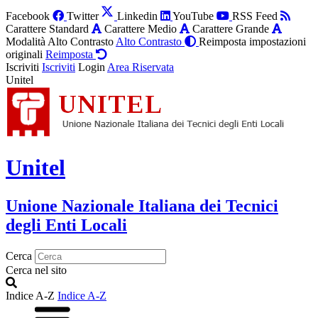
Facebook
Twitter
Linkedin
YouTube
RSS Feed
Carattere Standard
Carattere Medio
Carattere Grande
Modalità Alto Contrasto
Alto Contrasto
Reimposta impostazioni
originali
Reimposta
Iscriviti
Iscriviti
Login
Area Riservata
Unitel
Unitel
Unione Nazionale Italiana dei Tecnici
degli Enti Locali
Cerca
Cerca nel sito
Indice A-Z
Indice A-Z