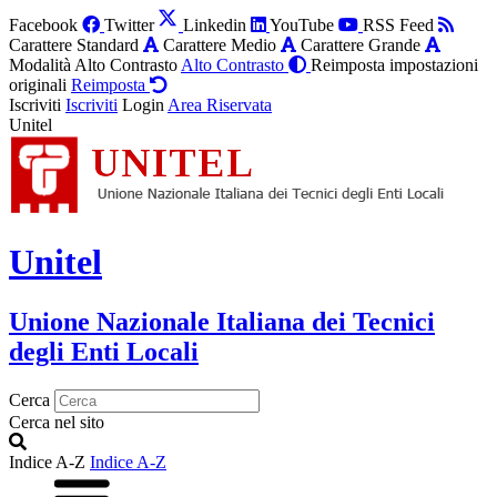
Facebook
Twitter
Linkedin
YouTube
RSS Feed
Carattere Standard
Carattere Medio
Carattere Grande
Modalità Alto Contrasto
Alto Contrasto
Reimposta impostazioni
originali
Reimposta
Iscriviti
Iscriviti
Login
Area Riservata
Unitel
Unitel
Unione Nazionale Italiana dei Tecnici
degli Enti Locali
Cerca
Cerca nel sito
Indice A-Z
Indice A-Z