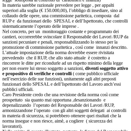
In materia sarebbe razionale prevedere per legge , per appalti
superiori alla soglia (€ 150.000,00), l’obbligo di insediare, sino al
collaudo delle opere, una commissione paritetica, composta dal
RUP e da funzionari dello SPESAL e dell’Ispettorato, che controlli
sistematicamente l’operato delle imprese .
Nel concreto, per un monitoraggio costante e programmato dei
cantieri, occorrerebbe svincolare il Responsabile dei Lavori /RUP da
sanzioni pecuniare e penali, responsabilizzando lo stesso per la
promozione di commissione paritetica , così come innanzi descritto.
L’attuale impostazione della norma dovrebbe essere rivisitata
prevedendo che il RUP, che allo stato attuale è costretto a
rincorrere le ditte per ricondurle ad un rispetto minimo della legge
per non essere lui stesso soggetto a sanzioni,
diventi soggetto attivo
e propositivo di verifiche e controlli
( come pubblico ufficiale
nell’esercizio delle sue funzioni), unitamente agli altri preposti
funzionari dello SPESAL e dell’Ispettorato del Lavoro anch’essi
pubblici ufficiali.
Caro Presidente credo che una revisione della norma così come
prospettato sia quanto mai opportuna ,desanzionando e
depenalizzando l’operato del Responsabile dei Lavori /RUP,
armonizzandone l’operato con gli altri soggetti delegati ai controlli
in materia di sicurezza, si potrebbero ottenere quei risultati che la
norma insegue e non riesce, aimè, a cogliere ( sicurezza dei
lavoratori).