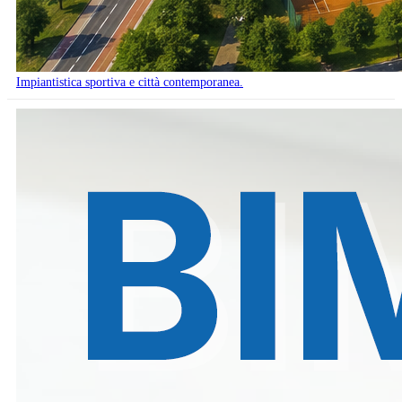
Impiantistica sportiva e città contemporanea.