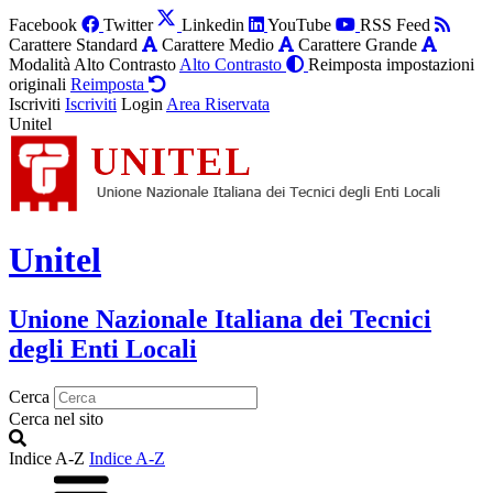
Facebook
Twitter
Linkedin
YouTube
RSS Feed
Carattere Standard
Carattere Medio
Carattere Grande
Modalità Alto Contrasto
Alto Contrasto
Reimposta impostazioni
originali
Reimposta
Iscriviti
Iscriviti
Login
Area Riservata
Unitel
Unitel
Unione Nazionale Italiana dei Tecnici
degli Enti Locali
Cerca
Cerca nel sito
Indice A-Z
Indice A-Z