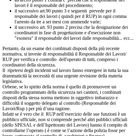
lavori è il responsabile del procedimento;
il successivo art.90 punto 3 e seguenti prevede per il
responsabile dei lavori ( quindi per il RUP) in ogni comma
l'arresto da tre a sei mesi con ammende varie;
il successivo art. 93 punto 2 precisa che la designazione dei
coordinatori in fase di progettazione e d'esecuzione non
"esonera" il responsabile dei lavori dalle responsabilità... ecc...
Pertanto, da un esame dei combinati disposti della più recente
normativa, si investe di responsabilità il Responsabile dei Lavori/
RUP per verifica e controllo dell'operato di tutti, compreso i
coordinatori della sicurezza.
Il ripetersi degli incidenti sul lavoro fanno emergere in tutta la sua
drammaticità la necessità di una urgente revisione della materia
legislativa.
Orbene, se lo spirito della norma è quello di promuovere un
controllo programmato della sicurezza nei cantieri, i combinati
disposti della stessa norma mettono in oggettivo imbarazzo e
difficoltà il soggetto delegato al controllo (Responsabile dei
Lavori/Rup ) per più d’una ragione.
Infatti se è vero che il RUP nell’esercizio delle sue funzioni è un
pubblico ufficiale, non si comprende perché altri pubblici ufficiali
(dello SPESAL e dell’Ispettorato del Lavoro) hanno il compito di
controllarne l’operato ( è come se l’azione della polizia fosse per
legge sottoposta al controllo di carabinieri e finanza)