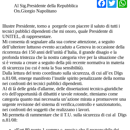
Facebo
Twit
Al Sig.Presidente della Repubblica
On.Giorgio Napolitano
Illustre Presidente, torno a porgerle con piacere il saluto di tutti i
tecnici pubblici dipendenti che mi onoro, quale Presidente di
UNITEL, di rappresentare.
Mi consenta di segnalare alla sua cortese attenzione, a seguito
dell’ulteriore luttuoso evento accaduto a Genova in occasione della
ricorrenza dei 150 anni dell’unità d’Italia, il grande disagio e la
profonda tristezza che la nostra categoria vive per la situazione che
si è venuta a creare a seguito della più recente normativa in materia
di sicurezza (su cui è nota la Sua sensibilità).
Dalla lettura del testo coordinato sulla sicurezza, di cui all’ex Dlgs
n.81/08, emerge manifesto l’inutile spirito penalizzante della norma
nei confronti dei tecnici pubblici dipendenti.
Al di là delle grida d'allarme, delle dissertazioni tecnico-giuridiche
e/o dell'opportunità di dibattiti e tavole rotonde, riteniamo come
categoria quanto mai necessaria un’azione mirata a promuovere una
urgente revisione del sistema di verifica,controllo e sanzionatorio,
nei confronti dei soggetti che realizzano i lavori.
Mi permetta di rammentare che il T.U. sulla sicurezza di cui al Dlgs
n.81/08:
all'art.89 punto 1 comma c precisa che il responsabile dei