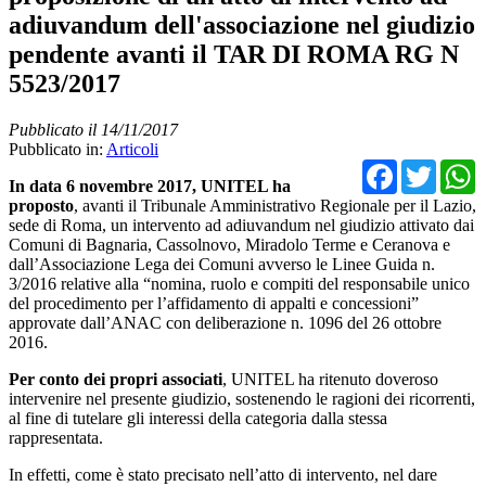
adiuvandum dell'associazione nel giudizio
pendente avanti il TAR DI ROMA RG N
5523/2017
Pubblicato il 14/11/2017
Pubblicato in:
Articoli
Facebo
Twit
In data 6 novembre 2017, UNITEL ha
proposto
, avanti il Tribunale Amministrativo Regionale per il Lazio,
sede di Roma, un intervento ad adiuvandum nel giudizio attivato dai
Comuni di Bagnaria, Cassolnovo, Miradolo Terme e Ceranova e
dall’Associazione Lega dei Comuni avverso le Linee Guida n.
3/2016 relative alla “nomina, ruolo e compiti del responsabile unico
del procedimento per l’affidamento di appalti e concessioni”
approvate dall’ANAC con deliberazione n. 1096 del 26 ottobre
2016.
Per conto dei propri associati
, UNITEL ha ritenuto doveroso
intervenire nel presente giudizio, sostenendo le ragioni dei ricorrenti,
al fine di tutelare gli interessi della categoria dalla stessa
rappresentata.
In effetti, come è stato precisato nell’atto di intervento, nel dare