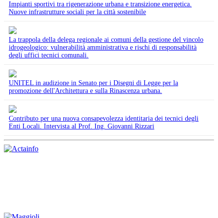
Impianti sportivi tra rigenerazione urbana e transizione energetica.
Nuove infrastrutture sociali per la città sostenibile
La trappola della delega regionale ai comuni della gestione del vincolo
idrogeologico: vulnerabilità amministrativa e rischi di responsabilità
degli uffici tecnici comunali.
UNITEL in audizione in Senato per i Disegni di Legge per la
promozione dell'Architettura e sulla Rinascenza urbana.
Contributo per una nuova consapevolezza identitaria dei tecnici degli
Enti Locali. Intervista al Prof. Ing. Giovanni Rizzari