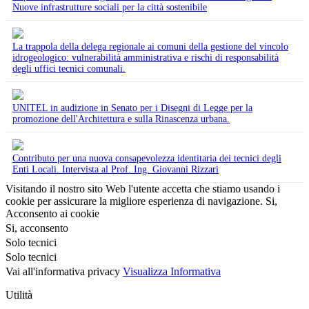
Nuove infrastrutture sociali per la città sostenibile
La trappola della delega regionale ai comuni della gestione del vincolo
idrogeologico: vulnerabilità amministrativa e rischi di responsabilità
degli uffici tecnici comunali.
UNITEL in audizione in Senato per i Disegni di Legge per la
promozione dell'Architettura e sulla Rinascenza urbana.
Contributo per una nuova consapevolezza identitaria dei tecnici degli
Enti Locali. Intervista al Prof. Ing. Giovanni Rizzari
Visitando il nostro sito Web l'utente accetta che stiamo usando i
cookie per assicurare la migliore esperienza di navigazione.
Si,
Acconsento ai cookie
Si, acconsento
Solo tecnici
Solo tecnici
Vai all'informativa privacy
Visualizza Informativa
Utilità