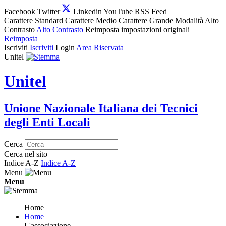
Facebook
Twitter
Linkedin
YouTube
RSS Feed
Carattere Standard
Carattere Medio
Carattere Grande
Modalità Alto
Contrasto
Alto Contrasto
Reimposta impostazioni originali
Reimposta
Iscriviti
Iscriviti
Login
Area Riservata
Unitel
Unitel
Unione Nazionale Italiana dei Tecnici
degli Enti Locali
Cerca
Cerca nel sito
Indice A-Z
Indice A-Z
Menu
Menu
Home
Home
L'associazione