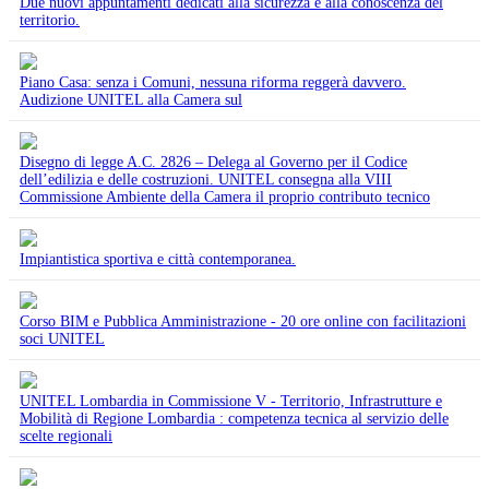
Due nuovi appuntamenti dedicati alla sicurezza e alla conoscenza del
territorio.
Piano Casa: senza i Comuni, nessuna riforma reggerà davvero.
Audizione UNITEL alla Camera sul
Disegno di legge A.C. 2826 – Delega al Governo per il Codice
dell’edilizia e delle costruzioni. UNITEL consegna alla VIII
Commissione Ambiente della Camera il proprio contributo tecnico
Impiantistica sportiva e città contemporanea.
Corso BIM e Pubblica Amministrazione - 20 ore online con facilitazioni
soci UNITEL
UNITEL Lombardia in Commissione V - Territorio, Infrastrutture e
Mobilità di Regione Lombardia : competenza tecnica al servizio delle
scelte regionali