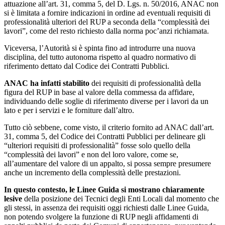
attuazione all’art. 31, comma 5, del D. Lgs. n. 50/2016, ANAC non
si è limitata a fornire indicazioni in ordine ad eventuali requisiti di
professionalità ulteriori del RUP a seconda della “complessità dei
lavori”, come del resto richiesto dalla norma poc’anzi richiamata.
Viceversa, l’Autorità si è spinta fino ad introdurre una nuova
disciplina, del tutto autonoma rispetto al quadro normativo di
riferimento dettato dal Codice dei Contratti Pubblici.
ANAC ha infatti stabilito
dei requisiti di professionalità della
figura del RUP in base al valore della commessa da affidare,
individuando delle soglie di riferimento diverse per i lavori da un
lato e per i servizi e le forniture dall’altro.
Tutto ciò sebbene, come visto, il criterio fornito ad ANAC dall’art.
31, comma 5, del Codice dei Contratti Pubblici per delineare gli
“ulteriori requisiti di professionalità” fosse solo quello della
“complessità dei lavori” e non del loro valore, come se,
all’aumentare del valore di un appalto, si possa sempre presumere
anche un incremento della complessità delle prestazioni.
In questo contesto, le Linee Guida si mostrano chiaramente
lesive
della posizione dei Tecnici degli Enti Locali dal momento che
gli stessi, in assenza dei requisiti oggi richiesti dalle Linee Guida,
non potendo svolgere la funzione di RUP negli affidamenti di