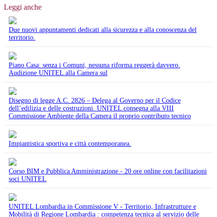
Leggi anche
Due nuovi appuntamenti dedicati alla sicurezza e alla conoscenza del
territorio.
Piano Casa: senza i Comuni, nessuna riforma reggerà davvero.
Audizione UNITEL alla Camera sul
Disegno di legge A.C. 2826 – Delega al Governo per il Codice
dell’edilizia e delle costruzioni. UNITEL consegna alla VIII
Commissione Ambiente della Camera il proprio contributo tecnico
Impiantistica sportiva e città contemporanea.
Corso BIM e Pubblica Amministrazione - 20 ore online con facilitazioni
soci UNITEL
UNITEL Lombardia in Commissione V - Territorio, Infrastrutture e
Mobilità di Regione Lombardia : competenza tecnica al servizio delle