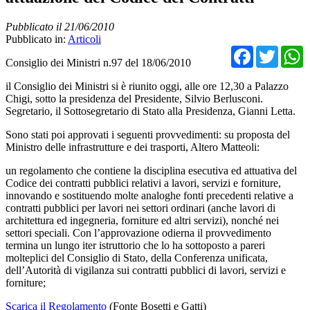
Pubblicato il 21/06/2010
Pubblicato in:
Articoli
Facebo
Twit
Consiglio dei Ministri n.97 del 18/06/2010
il Consiglio dei Ministri si è riunito oggi, alle ore 12,30 a Palazzo
Chigi, sotto la presidenza del Presidente, Silvio Berlusconi.
Segretario, il Sottosegretario di Stato alla Presidenza, Gianni Letta.
Sono stati poi approvati i seguenti provvedimenti: su proposta del
Ministro delle infrastrutture e dei trasporti, Altero Matteoli:
un regolamento che contiene la disciplina esecutiva ed attuativa del
Codice dei contratti pubblici relativi a lavori, servizi e forniture,
innovando e sostituendo molte analoghe fonti precedenti relative a
contratti pubblici per lavori nei settori ordinari (anche lavori di
architettura ed ingegneria, forniture ed altri servizi), nonché nei
settori speciali. Con l’approvazione odierna il provvedimento
termina un lungo iter istruttorio che lo ha sottoposto a pareri
molteplici del Consiglio di Stato, della Conferenza unificata,
dell’Autorità di vigilanza sui contratti pubblici di lavori, servizi e
forniture;
Scarica il Regolamento
(Fonte Bosetti e Gatti)