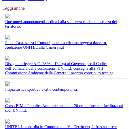
Leggi anche
Due nuovi appuntamenti dedicati alla sicurezza e alla conoscenza del
territorio.
Piano Casa: senza i Comuni, nessuna riforma reggerà davvero.
Audizione UNITEL alla Camera sul
Disegno di legge A.C. 2826 – Delega al Governo per il Codice
dell’edilizia e delle costruzioni. UNITEL consegna alla VIII
Commissione Ambiente della Camera il proprio contributo tecnico
Impiantistica sportiva e città contemporanea.
Corso BIM e Pubblica Amministrazione - 20 ore online con facilitazioni
soci UNITEL
UNITEL Lombardia in Commissione V - Territorio, Infrastrutture e