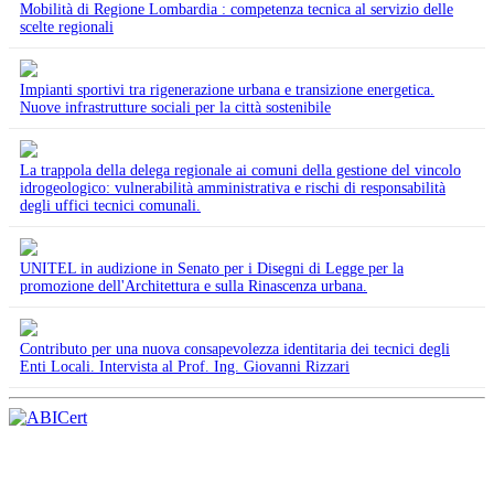
Mobilità di Regione Lombardia : competenza tecnica al servizio delle
scelte regionali
Impianti sportivi tra rigenerazione urbana e transizione energetica.
Nuove infrastrutture sociali per la città sostenibile
La trappola della delega regionale ai comuni della gestione del vincolo
idrogeologico: vulnerabilità amministrativa e rischi di responsabilità
degli uffici tecnici comunali.
UNITEL in audizione in Senato per i Disegni di Legge per la
promozione dell'Architettura e sulla Rinascenza urbana.
Contributo per una nuova consapevolezza identitaria dei tecnici degli
Enti Locali. Intervista al Prof. Ing. Giovanni Rizzari