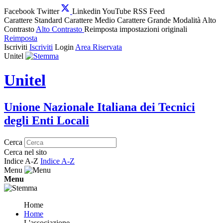
Facebook
Twitter
Linkedin
YouTube
RSS Feed
Carattere Standard
Carattere Medio
Carattere Grande
Modalità Alto
Contrasto
Alto Contrasto
Reimposta impostazioni originali
Reimposta
Iscriviti
Iscriviti
Login
Area Riservata
Unitel
Unitel
Unione Nazionale Italiana dei Tecnici
degli Enti Locali
Cerca
Cerca nel sito
Indice A-Z
Indice A-Z
Menu
Menu
Home
Home
L'associazione