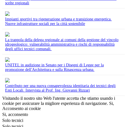
scelte regionali
Impianti sportivi tra rigenerazione urbana e transizione energetica.
Nuove infrastrutture sociali per la città sostenibile
La trappola della delega regionale ai comuni della gestione del vincolo
idrogeologico: vulnerabilità amministrativa e rischi di responsabilità
degli uffici tecnici comunali.
UNITEL in audizione in Senato per i Disegni di Legge per la
promozione dell'Architettura e sulla Rinascenza urbana.
Contributo per una nuova consapevolezza identitaria dei tecnici degli
Enti Locali. Intervista al Prof. Ing. Giovanni Rizzari
Visitando il nostro sito Web l'utente accetta che stiamo usando i
cookie per assicurare la migliore esperienza di navigazione.
Si,
Acconsento ai cookie
Si, acconsento
Solo tecnici
Solo tecnici