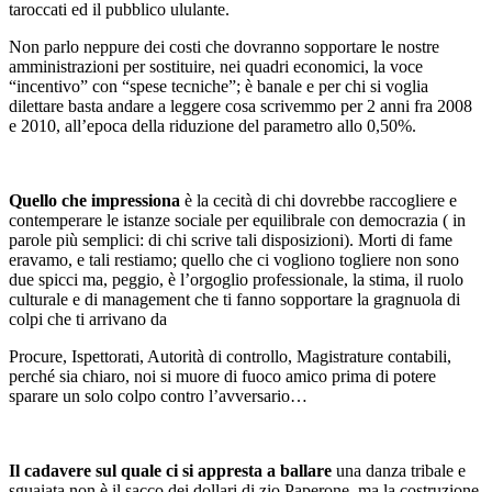
taroccati ed il pubblico ululante.
Non parlo neppure dei costi che dovranno sopportare le nostre
amministrazioni per sostituire, nei quadri economici, la voce
“incentivo” con “spese tecniche”; è banale e per chi si voglia
dilettare basta andare a leggere cosa scrivemmo per 2 anni fra 2008
e 2010, all’epoca della riduzione del parametro allo 0,50%.
Quello che impressiona
è la cecità di chi dovrebbe raccogliere e
contemperare le istanze sociale per equilibrale con democrazia ( in
parole più semplici: di chi scrive tali disposizioni). Morti di fame
eravamo, e tali restiamo; quello che ci vogliono togliere non sono
due spicci ma, peggio, è l’orgoglio professionale, la stima, il ruolo
culturale e di management che ti fanno sopportare la gragnuola di
colpi che ti arrivano da
Procure, Ispettorati, Autorità di controllo, Magistrature contabili,
perché sia chiaro, noi si muore di fuoco amico prima di potere
sparare un solo colpo contro l’avversario…
Il cadavere sul quale ci si appresta a ballare
una danza tribale e
sguaiata non è il sacco dei dollari di zio Paperone, ma la costruzione