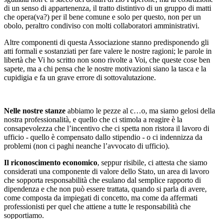
di un senso di appartenenza, il tratto distintivo di un gruppo di matti
che opera(va?) per il bene comune e solo per questo, non per un
obolo, peraltro condiviso con molti collaboratori amministrativi.
Altre componenti di questa Associazione stanno predisponendo gli
atti formali e sostanziati per fare valere le nostre ragioni; le parole in
libertà che Vi ho scritto non sono rivolte a Voi, che queste cose ben
sapete, ma a chi pensa che le nostre motivazioni siano la tasca e la
cupidigia e fa un grave errore di sottovalutazione.
Nelle nostre stanze
abbiamo le pezze al c…o, ma siamo gelosi della
nostra professionalità, e quello che ci stimola a reagire è la
consapevolezza che l’incentivo che ci spetta non ristora il lavoro di
ufficio - quello è compensato dallo stipendio - o ci indennizza da
problemi (non ci paghi neanche l’avvocato di ufficio).
Il riconoscimento economico
, seppur risibile, ci attesta che siamo
considerati una componente di valore dello Stato, un area di lavoro
che sopporta responsabilità che esulano dal semplice rapporto di
dipendenza e che non può essere trattata, quando si parla di avere,
come composta da impiegati di concetto, ma come da affermati
professionisti per quel che attiene a tutte le responsabilità che
sopportiamo.