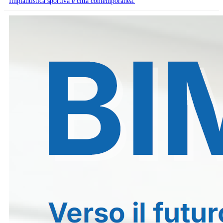
Impiantistica sportiva e città contemporanea.