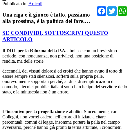
Pubblicato in:
Articoli
Facebo
Twit
Una riga e il giuoco è fatto
, passiamo
alla prossima, è la politica del fare….
SE CONDIVIDI, SOTTOSCRIVI QUESTO
ARTICOLO
Il DDL per la Riforma della P.A.
abolisce con un brevissimo
periodo, con noncuranza, non privilegi, non una posizione di
rendita, ma delle storie
decennali, dei vissuti dolorosi ed eroici che hanno avuto il torto di
essere sempre stati silenziosi, sofferti sulla propria pelle,
onorevolmente sopportati perché, al di la di semplificazioni di
comodo, i tecnici pubblici italiani sono l’archetipo del servitore dello
stato, e la minuscola non è un errore.
L’incentivo per la progettazione
è abolito. Sinceramente, cari
Colleghi, non vorrei cadere nell’errore di iniziare a citare
percentuali, commi di legge, insomma portare la palla nel campo
avversario, perché hanno già pronti la terna arbitrale, i cronometri