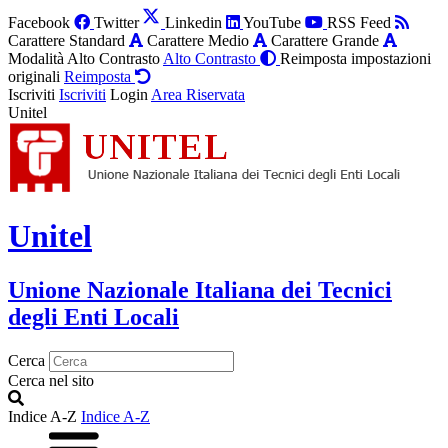
Facebook
Twitter
Linkedin
YouTube
RSS Feed
Carattere Standard
Carattere Medio
Carattere Grande
Modalità Alto Contrasto
Alto Contrasto
Reimposta impostazioni
originali
Reimposta
Iscriviti
Iscriviti
Login
Area Riservata
Unitel
Unitel
Unione Nazionale Italiana dei Tecnici
degli Enti Locali
Cerca
Cerca nel sito
Indice A-Z
Indice A-Z