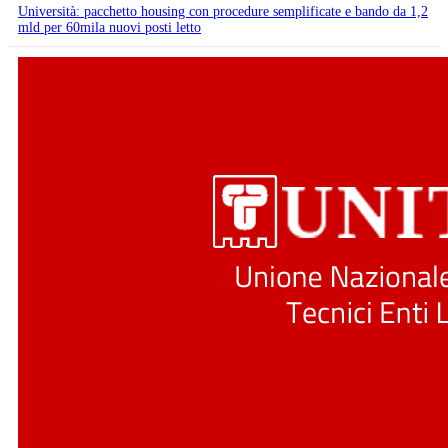
Università: pacchetto housing con procedure semplificate e bando da 1,2
mld per 60mila nuovi posti letto