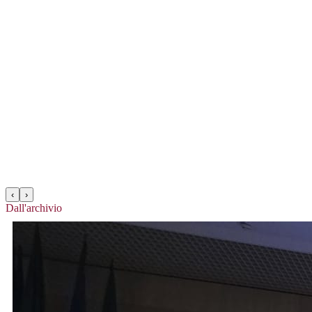
‹
›
Dall'archivio