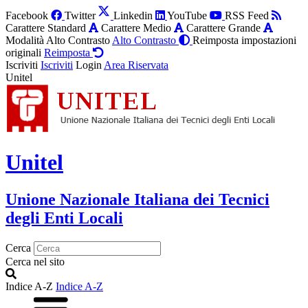
Facebook
Twitter
Linkedin
YouTube
RSS Feed
Carattere Standard
Carattere Medio
Carattere Grande
Modalità Alto Contrasto
Alto Contrasto
Reimposta impostazioni
originali
Reimposta
Iscriviti
Iscriviti
Login
Area Riservata
Unitel
Unitel
Unione Nazionale Italiana dei Tecnici
degli Enti Locali
Cerca
Cerca nel sito
Indice A-Z
Indice A-Z