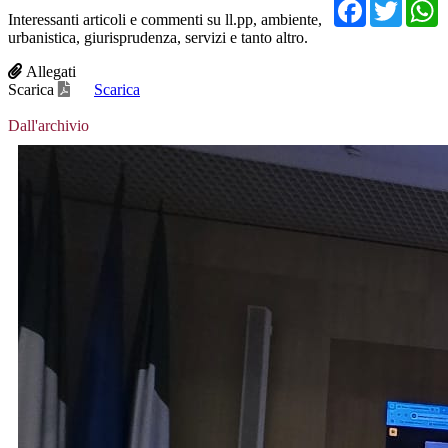
Facebo
Twit
Interessanti articoli e commenti su ll.pp, ambiente,
urbanistica, giurisprudenza, servizi e tanto altro.
Allegati
Scarica
Scarica
Dall'archivio