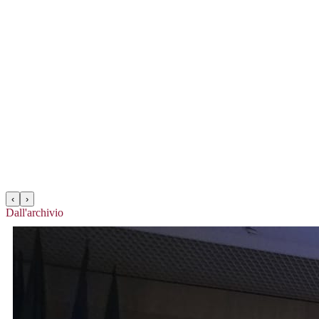
‹
›
Dall'archivio