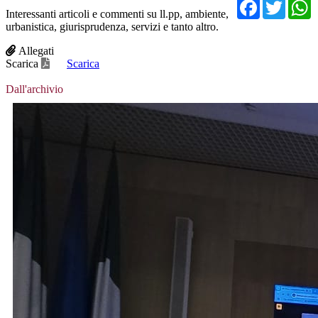
Facebo
Twit
Interessanti articoli e commenti su ll.pp, ambiente,
urbanistica, giurisprudenza, servizi e tanto altro.
Allegati
Scarica
Scarica
Dall'archivio