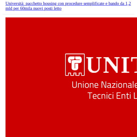
Università: pacchetto housing con procedure semplificate e bando da 1,2
mld per 60mila nuovi posti letto