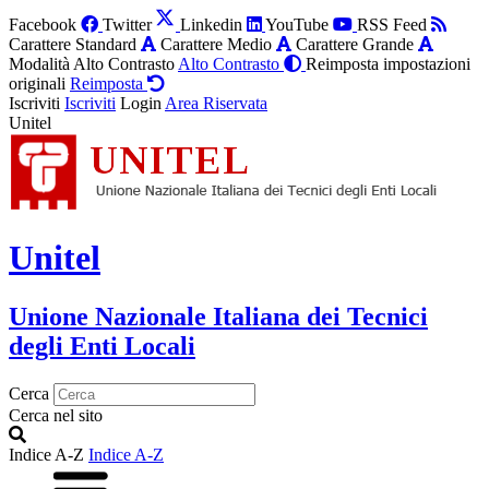
Facebook
Twitter
Linkedin
YouTube
RSS Feed
Carattere Standard
Carattere Medio
Carattere Grande
Modalità Alto Contrasto
Alto Contrasto
Reimposta impostazioni
originali
Reimposta
Iscriviti
Iscriviti
Login
Area Riservata
Unitel
Unitel
Unione Nazionale Italiana dei Tecnici
degli Enti Locali
Cerca
Cerca nel sito
Indice A-Z
Indice A-Z