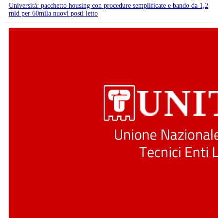
Università: pacchetto housing con procedure semplificate e bando da 1,2
mld per 60mila nuovi posti letto