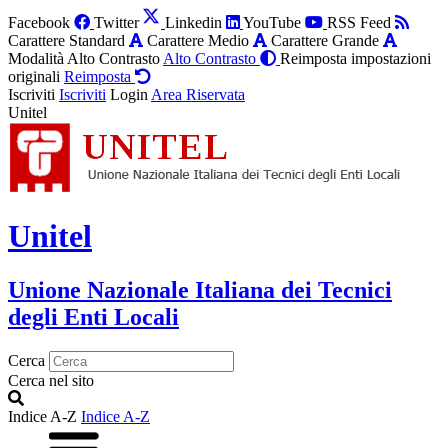
Facebook
Twitter
Linkedin
YouTube
RSS Feed
Carattere Standard
Carattere Medio
Carattere Grande
Modalità Alto Contrasto
Alto Contrasto
Reimposta impostazioni
originali
Reimposta
Iscriviti
Iscriviti
Login
Area Riservata
Unitel
Unitel
Unione Nazionale Italiana dei Tecnici
degli Enti Locali
Cerca
Cerca nel sito
Indice A-Z
Indice A-Z