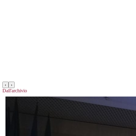
‹
›
Dall'archivio