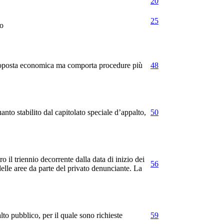
20
25
ro
a proposta economica ma comporta procedure più
48
anto stabilito dal capitolato speciale d’appalto,
50
o il triennio decorrente dalla data di inizio dei
56
 delle aree da parte del privato denunciante. La
to pubblico, per il quale sono richieste
59