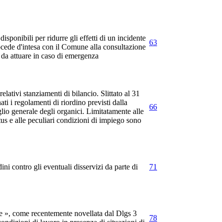
sponibili per ridurre gli effetti di un incidente
63
rocede d'intesa con il Comune alla consultazione
 da attuare in caso di emergenza
ativi stanziamenti di bilancio. Slittato al 31
ati i regolamenti di riordino previsti dalla
66
aglio generale degli organici. Limitatamente alle
tus e alle peculiari condizioni di impiego sono
ini contro gli eventuali disservizi da parte di
71
one », come recentemente novellata dal Dlgs 3
78