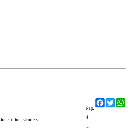
Facebo
Twit
Pag.
4
one, rifiuti, sicurezza