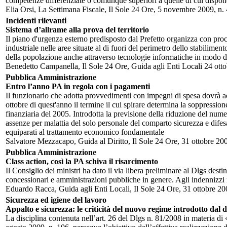
competenze differenziate o comunque superiori a quelle di cui dispon
Elia Orsi, La Settimana Fiscale, Il Sole 24 Ore, 5 novembre 2009, n.
Incidenti rilevanti
Sistema d’allrame alla prova del territorio
Il piano d'urgenza esterno predisposto dal Prefetto organizza con proce
industriale nelle aree situate al di fuori del perimetro dello stabili
della popolazione anche attraverso tecnologie informatiche in modo da
Benedetto Campanella, Il Sole 24 Ore, Guida agli Enti Locali 24 otto
Pubblica Amministrazione
Entro l’anno PA in regola con i pagamenti
Il funzionario che adotta provvedimenti con impegni di spesa dovrà acc
ottobre di quest'anno il termine il cui spirare determina la soppressione
finanziaria del 2005. Introdotta la previsione della riduzione del numer
assenze per malattia del solo personale del comparto sicurezza e difesa
equiparati al trattamento economico fondamentale
Salvatore Mezzacapo, Guida al Diritto, Il Sole 24 Ore, 31 ottobre 200
Pubblica Amministrazione
Class action, così la PA schiva il risarcimento
Il Consiglio dei ministri ha dato il via libera preliminare al Dlgs desti
concessionari e amministrazioni pubbliche in genere. Agli indennizzi mo
Eduardo Racca, Guida agli Enti Locali, Il Sole 24 Ore, 31 ottobre 20
Sicurezza ed igiene del lavoro
Appalto e sicurezza: le criticità del nuovo regime introdotto dal d
La disciplina contenuta nell’art. 26 del Dlgs n. 81/2008 in materia di