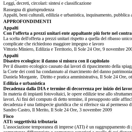
Leggi, decreti, circolari: sintesi e classificazione
Rassegna di giurisprudenza
Appalti, beni culturali, edilizia e urbanistica, inquinamento, pubblica
APPROFONDIMENTI
Appalti
Con l’offerta a prezzi unitari ente appaltante più forte nel contr
La scelta dell'offerta a prezzi unitari rispetto a quella del ribasso
complicate che richiedono maggiore impegno e lavoro
Vittorio Miniero, Edilizia e Territorio, Il Sole 24 Ore, 9 novembre 20
Appalti
Disastro ecologico: il danno si misura con il capitolato
Per il disastro ecologico causato dai lavori di ripascimento della spiag
la Corte dei conti ha condannato al risarcimento del danno patrimonia
Daniela Morgante, Diritto e pratica amministrativa, Il Sole 24 Ore, o
Edilizia e urbanistica
Decadenza dalla DIA e termine di decorrenza per inizio dei lavor
In materia di impianti fotovoltaici, le opere edilizie tese allo sfruttam
lavori. Ai fini del computo di detto termine, il presupposto utile affinc
decadenza è una fattispecie giuridica che si riferisce sia al permesso di 
Sandro Castro, Il Merito, Il Sole 24 Ore, 3 novembre 2009
Fisco
ATI: soggettività tributaria
L'associazione temporanea di imprese (ATI) è un raggruppamento di più