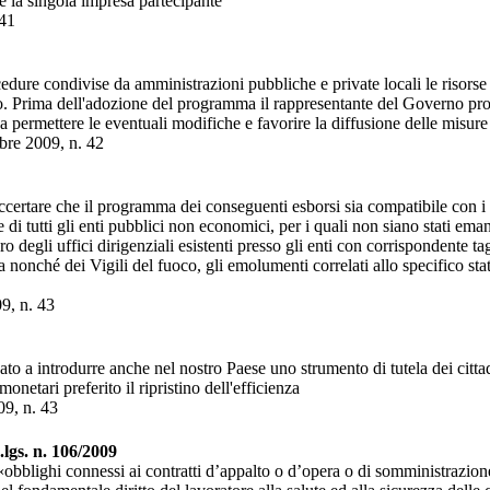
e la singola impresa partecipante
 41
dure condivise da amministrazioni pubbliche e private locali le risorse di
mento. Prima dell'adozione del programma il rappresentante del Governo p
 permettere le eventuali modifiche e favorire la diffusione delle misure
bre 2009, n. 42
ertare che il programma dei conseguenti esborsi sia compatibile con i rel
 di tutti gli enti pubblici non economici, per i quali non siano stati eman
o degli uffici dirigenziali esistenti presso gli enti con corrispondente t
 nonché dei Vigili del fuoco, gli emolumenti correlati allo specifico sta
9, n. 43
nato a introdurre anche nel nostro Paese uno strumento di tutela dei cittad
netari preferito il ripristino dell'efficienza
09, n. 43
.lgs. n. 106/2009
 «obblighi connessi ai contratti d’appalto o d’opera o di somministrazi