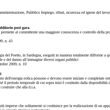
 amministrazione, Pubblico Impiego, rifiuti, sicurezza ed igiene del lavo
additorio post gara
 unico permette al committente una maggiore conoscenza e controllo dell
09, n. 43
gia del Poetto, in Sardegna, eseguiti in maniera totalmente difforme a qu
le e del danno all’immagine diversi organi pubblici
ttobre 2009, n. 10
i
ento dell'energia eolica possono e devono essere iniziate e completate entr
hé il periodo temporale di cui sopra inizi è costituito dalla disponibilità
costruire che alla d.i.a.
 imprese che solitamente si costituisce per la realizzazione di un appal