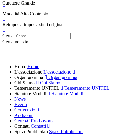
Carattere Grande
Modalità Alto Contrasto
Reimposta impostazioni originali
Cerca
Cerca nel sito
Home
Home
L'associazione
L'associazione
Organigramma
Organigramma
Chi Siamo
Chi Siamo
Tesseramento UNITEL
Tesseramento UNITEL
Statuto e Moduli
Statuto e Moduli
News
Eventi
Convenzioni
Audizioni
Cerco/Offro Lavoro
Contatti
Contatti
Spazi Pubblicitari
Spazi Pubblicitari