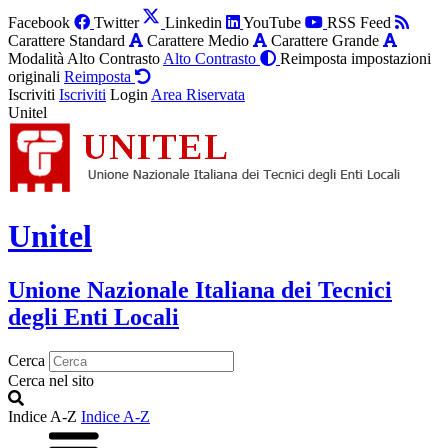
Facebook
Twitter
Linkedin
YouTube
RSS Feed
Carattere Standard
Carattere Medio
Carattere Grande
Modalità Alto Contrasto
Alto Contrasto
Reimposta impostazioni
originali
Reimposta
Iscriviti
Iscriviti
Login
Area Riservata
Unitel
Unitel
Unione Nazionale Italiana dei Tecnici
degli Enti Locali
Cerca
Cerca nel sito
Indice A-Z
Indice A-Z