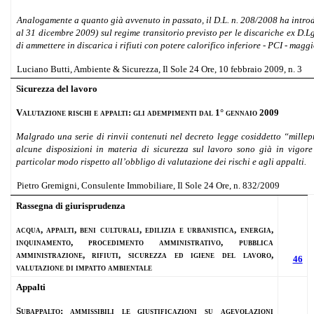
Analogamente a quanto già avvenuto in passato, il D.L. n. 208/2008 ha intro
al 31 dicembre 2009) sul regime transitorio previsto per le discariche ex D.Lg
di ammettere in discarica i rifiuti con potere calorifico inferiore - PCI - magg
Luciano Butti, Ambiente & Sicurezza, Il Sole 24 Ore, 10 febbraio 2009, n. 3
Sicurezza del lavoro
Valutazione rischi e appalti: gli adempimenti dal 1° gennaio 2009
Malgrado una serie di rinvii contenuti nel decreto legge cosiddetto “mille
alcune disposizioni in materia di sicurezza sul lavoro sono già in vigor
particolar modo rispetto all’obbligo di valutazione dei rischi e agli appalti.
Pietro Gremigni, Consulente Immobiliare, Il Sole 24 Ore, n. 832/2009
Rassegna di giurisprudenza
acqua, appalti, beni culturali, edilizia e urbanistica, energia,
inquinamento, procedimento amministrativo, pubblica
amministrazione, rifiuti, sicurezza ed igiene del lavoro,
46
valutazione di impatto ambientale
Appalti
Subappalto: ammissibili le giustificazioni su agevolazioni