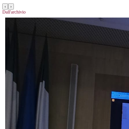
‹
›
Dall'archivio