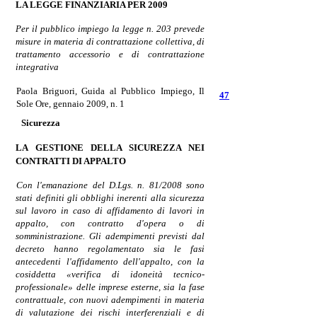
LA LEGGE FINANZIARIA
PER 2009
Per il pubblico impiego la legge n. 203 prevede
misure in materia di contrattazione collettiva, di
trattamento accessorio e di contrattazione
integrativa
Paola Briguori, Guida al Pubblico Impiego, Il
47
Sole Ore, gennaio
2009, n. 1
Sicurezza
LA GESTIONE DELLA
SICUREZZA NEI
CONTRATTI DI
APPALTO
Con l'emanazione del D.Lgs. n. 81/2008 sono
stati definiti gli obblighi inerenti alla sicurezza
sul lavoro in caso di affidamento di lavori in
appalto, con contratto d'opera o di
somministrazione. Gli adempimenti previsti dal
decreto hanno regolamentato sia le fasi
antecedenti l'affidamento dell'appalto, con la
cosiddetta «verifica di idoneità tecnico-
professionale» delle imprese esterne, sia la fase
contrattuale, con nuovi adempimenti in materia
di valutazione dei rischi interferenziali e di