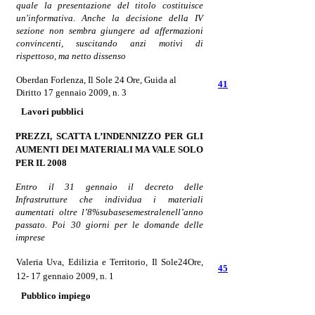
quale la presentazione del titolo costituisce
un'informativa. Anche la decisione della IV
sezione non sembra giungere ad affermazioni
convincenti, suscitando anzi motivi di
rispettoso, ma netto dissenso
Oberdan Forlenza,
Il Sole 24 Ore, Guida al
41
Diritto 17 gennaio 2009, n. 3
Lavori pubblici
PREZZI, SCATTA L’INDENNIZZO PER GLI
AUMENTI DEI
MATERIALI MA
VALE SOLO
PER IL 2008
Entro il 31 gennaio il decreto delle
Infrastrutture che individua i materiali
aumentati oltre l’8%subasesemestralenell’anno
passato. Poi 30 giorni per le domande delle
imprese
Valeria Uva
, Edilizia e Territorio, Il Sole24Ore,
45
12- 17 gennaio 2009, n. 1
Pubblico impiego