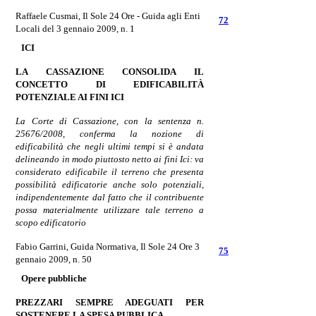
Raffaele Cusmai
,
Il Sole 24 Ore - Guida agli Enti
72
Locali del 3 gennaio 2009, n. 1
ICI
LA CASSAZIONE
CONSOLIDA
IL
CONCETTO DI EDIFICABILITÀ
POTENZIALE AI FINI
ICI
La Corte
di Cassazione, con la sentenza n.
25676/2008, conferma la nozione di
edificabilità che negli ultimi tempi si è andata
delineando in modo piuttosto netto ai fini Ici: va
considerato edificabile il terreno che presenta
possibilità edificatorie anche solo potenziali,
indipendentemente dal fatto che il contribuente
possa materialmente utilizzare tale terreno a
scopo edificatorio
Fabio Garrini,
Guida Normativa, Il Sole 24 Ore 3
75
gennaio 2009, n. 50
Opere pubbliche
PREZZARI SEMPRE ADEGUATI PER
SOSTENERE LA SPESA
PUBBLICA