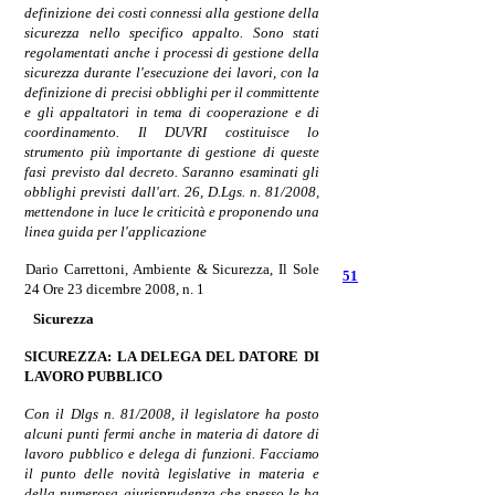
definizione dei costi connessi alla gestione della
sicurezza nello specifico appalto. Sono stati
regolamentati anche i processi di gestione della
sicurezza durante l'esecuzione dei lavori, con la
definizione di precisi obblighi per il committente
e gli appaltatori in tema di cooperazione e di
coordinamento. Il DUVRI costituisce lo
strumento più importante di gestione di queste
fasi previsto dal decreto. Saranno esaminati gli
obblighi previsti dall'art. 26, D.Lgs. n. 81/2008,
mettendone in luce le criticità e proponendo una
linea guida per l'applicazione
Dario Carrettoni,
Ambiente & Sicurezza, Il Sole
51
24 Ore 23 dicembre 2008, n. 1
Sicurezza
SICUREZZA: LA DELEGA DEL DATORE DI
LAVORO
PUBBLICO
Con il Dlgs n. 81/2008, il legislatore ha posto
alcuni punti fermi anche in materia di datore di
lavoro pubblico e delega di funzioni. Facciamo
il punto delle novità legislative in materia e
della numerosa giurisprudenza che spesso le ha