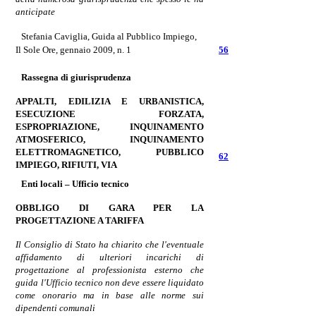
anticipate
Stefania Caviglia,
Guida al Pubblico Impiego,
Il Sole Ore, gennaio
2009, n. 1
56
Rassegna di giurisprudenza
APPALTI, EDILIZIA
E URBANISTICA,
ESECUZIONE FORZATA,
ESPROPRIAZIONE, INQUINAMENTO
ATMOSFERICO, INQUINAMENTO
ELETTROMAGNETICO, PUBBLICO
62
IMPIEGO, RIFIUTI, VIA
Enti locali – Ufficio tecnico
OBBLIGO DI GARA PER LA
PROGETTAZIONE A
TARIFFA
Il Consiglio di Stato ha chiarito che l'eventuale
affidamento di ulteriori incarichi di
progettazione al professionista esterno che
guida l'Ufficio tecnico non deve essere liquidato
come onorario ma in base alle norme sui
dipendenti comunali