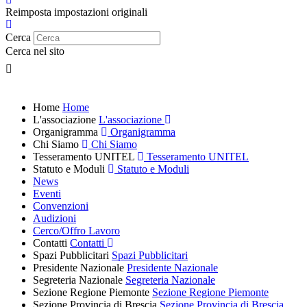
Reimposta impostazioni originali
Cerca
Cerca nel sito
Home
Home
L'associazione
L'associazione
Organigramma
Organigramma
Chi Siamo
Chi Siamo
Tesseramento UNITEL
Tesseramento UNITEL
Statuto e Moduli
Statuto e Moduli
News
Eventi
Convenzioni
Audizioni
Cerco/Offro Lavoro
Contatti
Contatti
Spazi Pubblicitari
Spazi Pubblicitari
Presidente Nazionale
Presidente Nazionale
Segreteria Nazionale
Segreteria Nazionale
Sezione Regione Piemonte
Sezione Regione Piemonte
Sezione Provincia di Brescia
Sezione Provincia di Brescia