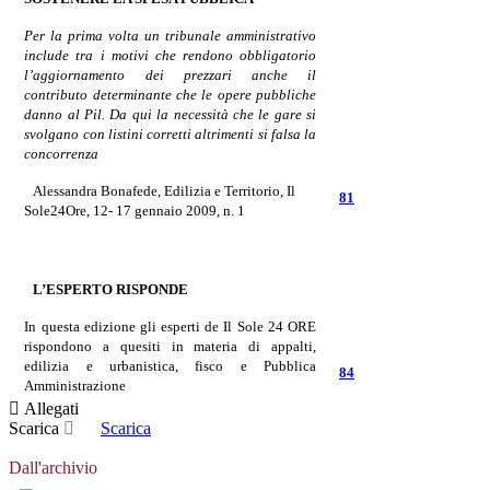
Per la prima volta un tribunale amministrativo
include tra i motivi che rendono obbligatorio
l’aggiornamento dei prezzari anche il
contributo determinante che le opere pubbliche
danno al Pil. Da qui la necessità che le gare si
svolgano con listini corretti altrimenti si falsa la
concorrenza
Alessandra Bonafede
, Edilizia e Territorio, Il
81
Sole24Ore,
12- 17 gennaio 2009, n. 1
L’ESPERTO RISPONDE
In questa edizione gli esperti de Il Sole 24 ORE
rispondono a quesiti in materia di appalti,
edilizia e
urbanistica, fisco
e Pubblica
84
Amministrazione
Allegati
Scarica
Scarica
Dall'archivio