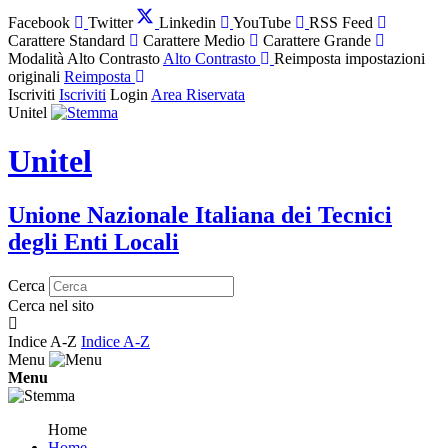
Facebook
Twitter
Linkedin
YouTube
RSS Feed
Carattere Standard
Carattere Medio
Carattere Grande
Modalità Alto Contrasto
Alto Contrasto
Reimposta impostazioni
originali
Reimposta
Iscriviti
Iscriviti
Login
Area Riservata
Unitel
Unitel
Unione Nazionale Italiana dei Tecnici
degli Enti Locali
Cerca
Cerca nel sito
Indice A-Z
Indice A-Z
Menu
Menu
Home
Home