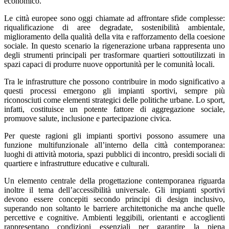
economico.
Le città europee sono oggi chiamate ad affrontare sfide complesse:
riqualificazione di aree degradate, sostenibilità ambientale,
miglioramento della qualità della vita e rafforzamento della coesione
sociale. In questo scenario la rigenerazione urbana rappresenta uno
degli strumenti principali per trasformare quartieri sottoutilizzati in
spazi capaci di produrre nuove opportunità per le comunità locali.
Tra le infrastrutture che possono contribuire in modo significativo a
questi processi emergono gli impianti sportivi, sempre più
riconosciuti come elementi strategici delle politiche urbane. Lo sport,
infatti, costituisce un potente fattore di aggregazione sociale,
promuove salute, inclusione e partecipazione civica.
Per queste ragioni gli impianti sportivi possono assumere una
funzione multifunzionale all’interno della città contemporanea:
luoghi di attività motoria, spazi pubblici di incontro, presìdi sociali di
quartiere e infrastrutture educative e culturali.
Un elemento centrale della progettazione contemporanea riguarda
inoltre il tema dell’accessibilità universale. Gli impianti sportivi
devono essere concepiti secondo principi di design inclusivo,
superando non soltanto le barriere architettoniche ma anche quelle
percettive e cognitive. Ambienti leggibili, orientanti e accoglienti
rappresentano condizioni essenziali per garantire la piena