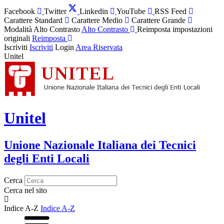
Facebook
Twitter
Linkedin
YouTube
RSS Feed
Carattere Standard
Carattere Medio
Carattere Grande
Modalità Alto Contrasto
Alto Contrasto
Reimposta impostazioni
originali
Reimposta
Iscriviti
Iscriviti
Login
Area Riservata
Unitel
Unitel
Unione Nazionale Italiana dei Tecnici
degli Enti Locali
Cerca
Cerca nel sito
Indice A-Z
Indice A-Z