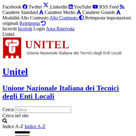
Facebook
Twitter
Linkedin
YouTube
RSS Feed
Carattere Standard
Carattere Medio
Carattere Grande
Modalità Alto Contrasto
Alto Contrasto
Reimposta impostazioni
originali
Reimposta
Iscriviti
Iscriviti
Login
Area Riservata
Unitel
Unitel
Unione Nazionale Italiana dei Tecnici
degli Enti Locali
Cerca
Cerca nel sito
Indice A-Z
Indice A-Z