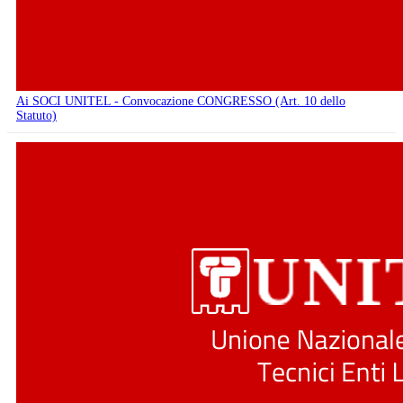
Ai SOCI UNITEL - Convocazione CONGRESSO (Art. 10 dello
Statuto)