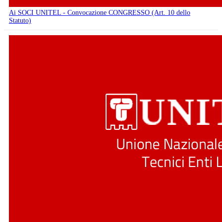
Ai SOCI UNITEL - Convocazione CONGRESSO (Art. 10 dello
Statuto)