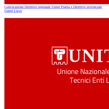
Convocazione Direttivo regionale Unitel Puglia e Direttivo provinciale
Unitel Lecce