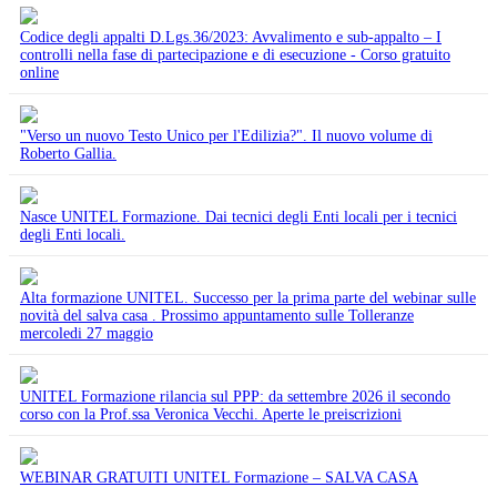
Codice degli appalti D.Lgs.36/2023: Avvalimento e sub-appalto – I
controlli nella fase di partecipazione e di esecuzione - Corso gratuito
online
"Verso un nuovo Testo Unico per l'Edilizia?". Il nuovo volume di
Roberto Gallia.
Nasce UNITEL Formazione. Dai tecnici degli Enti locali per i tecnici
degli Enti locali.
Alta formazione UNITEL. Successo per la prima parte del webinar sulle
novità del salva casa . Prossimo appuntamento sulle Tolleranze
mercoledi 27 maggio
UNITEL Formazione rilancia sul PPP: da settembre 2026 il secondo
corso con la Prof.ssa Veronica Vecchi. Aperte le preiscrizioni
WEBINAR GRATUITI UNITEL Formazione – SALVA CASA