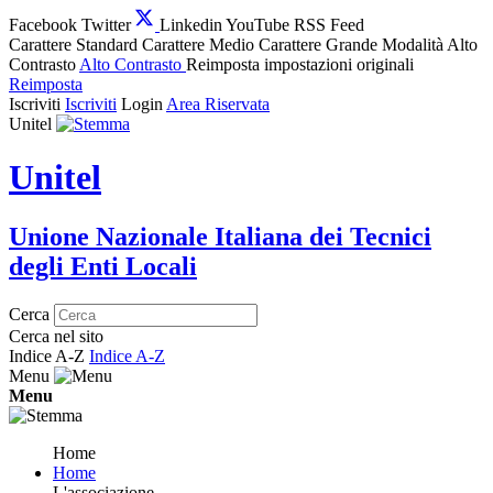
Facebook
Twitter
Linkedin
YouTube
RSS Feed
Carattere Standard
Carattere Medio
Carattere Grande
Modalità Alto
Contrasto
Alto Contrasto
Reimposta impostazioni originali
Reimposta
Iscriviti
Iscriviti
Login
Area Riservata
Unitel
Unitel
Unione Nazionale Italiana dei Tecnici
degli Enti Locali
Cerca
Cerca nel sito
Indice A-Z
Indice A-Z
Menu
Menu
Home
Home
L'associazione