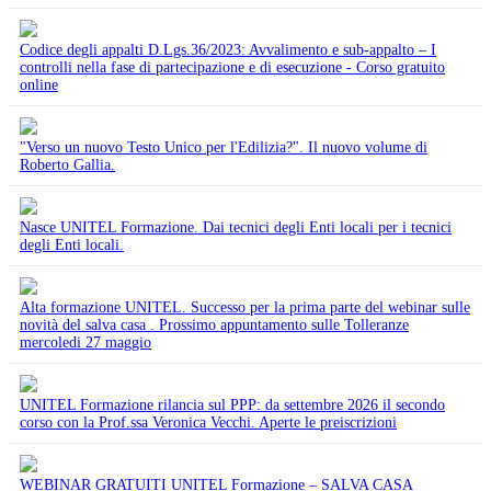
Codice degli appalti D.Lgs.36/2023: Avvalimento e sub-appalto – I
controlli nella fase di partecipazione e di esecuzione - Corso gratuito
online
"Verso un nuovo Testo Unico per l'Edilizia?". Il nuovo volume di
Roberto Gallia.
Nasce UNITEL Formazione. Dai tecnici degli Enti locali per i tecnici
degli Enti locali.
Alta formazione UNITEL. Successo per la prima parte del webinar sulle
novità del salva casa . Prossimo appuntamento sulle Tolleranze
mercoledi 27 maggio
UNITEL Formazione rilancia sul PPP: da settembre 2026 il secondo
corso con la Prof.ssa Veronica Vecchi. Aperte le preiscrizioni
WEBINAR GRATUITI UNITEL Formazione – SALVA CASA