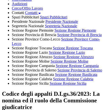
Audizioni
Cerco/Offro Lavoro
Contatti
Contatti
Spazi Pubblicitari
Spazi Pubblicitari
Presidente Nazionale
Presidente Nazionale
Segreteria Nazionale
Segreteria Nazionale
Sezione Regione Piemonte
Sezione Regione Piemonte
Sezione Provincia di Brescia
Sezione Provincia di Brescia
Sezione Province Como-Lecco
Sezione Province Como-
Lecco
Sezione Regione Toscana
Sezione Regione Toscana
Sezione Regione Lazio
Sezione Regione Lazio
Sezione Regione Abruzzo
Sezione Regione Abruzzo
Sezione Regione Molise
Sezione Regione Molise
Sezione Regione Campania
Sezione Regione Campania
Sezione Provincia di Salerno
Sezione Provincia di Salerno
Sezione Regione Basilicata
Sezione Regione Basilicata
Sezione Regione Calabria
Sezione Regione Calabria
Sezione Regione Sicilia
Sezione Regione Sicilia
Codice degli appalti D.Lgs.36/2023: La
nomina ed il ruolo della Commissione
giudicatrice