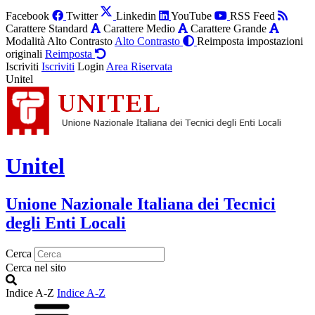
Facebook
Twitter
Linkedin
YouTube
RSS Feed
Carattere Standard
Carattere Medio
Carattere Grande
Modalità Alto Contrasto
Alto Contrasto
Reimposta impostazioni
originali
Reimposta
Iscriviti
Iscriviti
Login
Area Riservata
Unitel
Unitel
Unione Nazionale Italiana dei Tecnici
degli Enti Locali
Cerca
Cerca nel sito
Indice A-Z
Indice A-Z