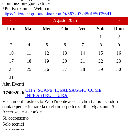
Commissione giudicatrice
*Per iscrizioni al Webinar:
https://attendee.gotowebinar.com/rt/5672972480155095641
<
Agosto 2026
>
Lun
Mar
Mer
Gio
Ven
Sab
Dom
1
2
3
4
5
6
7
8
9
10
11
12
13
14
15
16
17
18
19
20
21
22
23
24
25
26
27
28
29
30
31
Altri Eventi
CITY’SCAPE. IL PAESAGGIO COME
17/09/2026
INFRASTRUTTURA
Visitando il nostro sito Web l'utente accetta che stiamo usando i
cookie per assicurare la migliore esperienza di navigazione.
Si,
Acconsento ai cookie
Si, acconsento
Solo tecnici