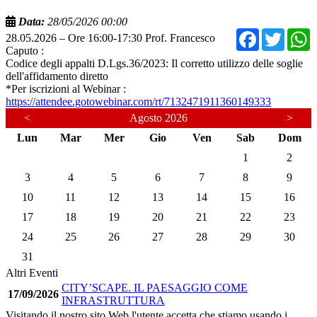
Data:
28/05/2026 00:00
Facebo
Twit
28.05.2026 – Ore 16:00-17:30 Prof. Francesco
Caputo :
Codice degli appalti D.Lgs.36/2023: Il corretto utilizzo delle soglie
dell'affidamento diretto
*Per iscrizioni al Webinar :
https://attendee.gotowebinar.com/rt/7132471911360149333
<
Agosto 2026
>
Lun
Mar
Mer
Gio
Ven
Sab
Dom
1
2
3
4
5
6
7
8
9
10
11
12
13
14
15
16
17
18
19
20
21
22
23
24
25
26
27
28
29
30
31
Altri Eventi
CITY’SCAPE. IL PAESAGGIO COME
17/09/2026
INFRASTRUTTURA
Visitando il nostro sito Web l'utente accetta che stiamo usando i