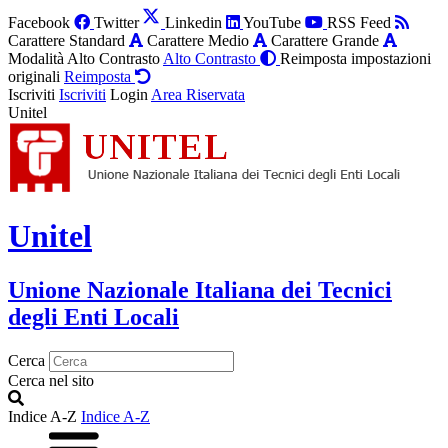
Facebook
Twitter
Linkedin
YouTube
RSS Feed
Carattere Standard
Carattere Medio
Carattere Grande
Modalità Alto Contrasto
Alto Contrasto
Reimposta impostazioni
originali
Reimposta
Iscriviti
Iscriviti
Login
Area Riservata
Unitel
Unitel
Unione Nazionale Italiana dei Tecnici
degli Enti Locali
Cerca
Cerca nel sito
Indice A-Z
Indice A-Z